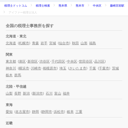
税理士ドットコム
税理士検索
熊本県
熊本市
中央区
藤崎宮前駅
アイファー税理士法人
全国の税理士事務所を探す
北海道・東北
北海道
(
札幌市
)
青森
岩手
宮城
(
仙台市
)
秋田
山形
福島
関東
東京都
(
港区
・
新宿区
・
渋谷区
・
千代田区
・
中央区
・
世田谷区
・
品川区
)
神奈川
(
横浜市
・
川崎市
・
相模原市
)
埼玉
(
さいたま市
)
千葉
(
千葉市
)
茨城
栃木
群馬
北陸・甲信越
山梨
長野
新潟
(
新潟市
)
石川
富山
福井
東海
愛知
(
名古屋市
)
静岡
(
静岡市
・
浜松市
)
岐阜
三重
近畿