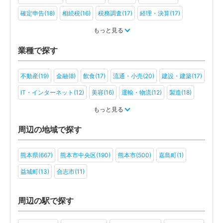
確定申告(18)
相続税(16)
税務調査(17)
経理・決算(17)
税金・お金(10)
もっと見る
業種で探す
不動産(19)
金融(8)
飲食(17)
流通・小売(20)
建設・建築(17)
IT・インターネット(12)
美容(16)
運輸・物流(12)
製造(18)
教育(12)
医療・福祉(14)
旅行・ホテル(12)
もっと見る
アミューズメント・レジャー(9)
ファンド(2)
社会福祉法人(8)
周辺の地域で探す
医療法人(9)
ＮＰＯ法人(4)
学校法人(5)
一般社団法人(9)
熊本県(667)
熊本市中央区(190)
熊本市(500)
嘉島町(1)
その他(8)
益城町(13)
合志市(11)
周辺の駅で探す