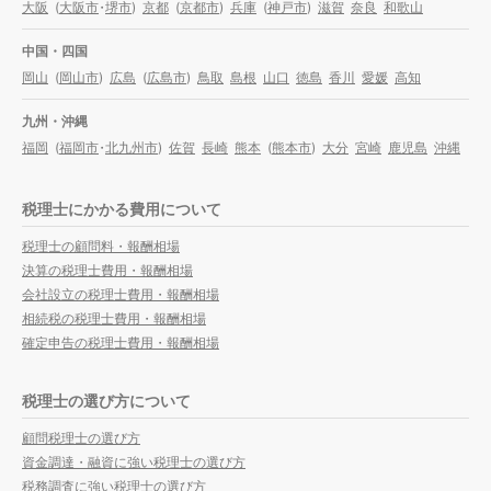
大阪
(
大阪市
・
堺市
)
京都
(
京都市
)
兵庫
(
神戸市
)
滋賀
奈良
和歌山
中国・四国
岡山
(
岡山市
)
広島
(
広島市
)
鳥取
島根
山口
徳島
香川
愛媛
高知
九州・沖縄
福岡
(
福岡市
・
北九州市
)
佐賀
長崎
熊本
(
熊本市
)
大分
宮崎
鹿児島
沖縄
税理士にかかる費用について
税理士の顧問料・報酬相場
決算の税理士費用・報酬相場
会社設立の税理士費用・報酬相場
相続税の税理士費用・報酬相場
確定申告の税理士費用・報酬相場
税理士の選び方について
顧問税理士の選び方
資金調達・融資に強い税理士の選び方
税務調査に強い税理士の選び方