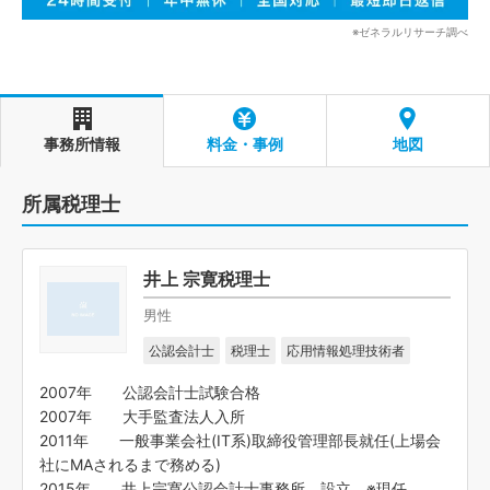
※ゼネラルリサーチ調べ
事務所情報
料金・事例
地図
所属税理士
井上 宗寛税理士
男性
公認会計士
税理士
応用情報処理技術者
2007年 公認会計士試験合格
2007年 大手監査法人入所
2011年 一般事業会社(IT系)取締役管理部長就任(上場会
社にMAされるまで務める)
2015年 井上宗寛公認会計士事務所 設立 ※現任