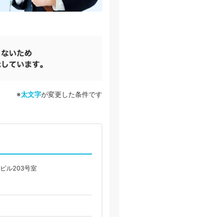
※
太文字
が変更した条件です
永ビル203号室