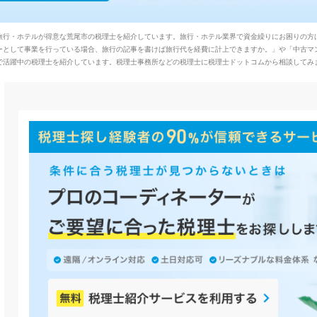
旅行・ホテルが得意な荒尾市の税理士を紹介しています。旅行・ホテル業界で資金繰りにお困りの方
ーとして事業を行っている場合、旅行の記事を書けば旅行代を経費に計上できますか。」や「中古マ
で活躍中の税理士を紹介しています。税理士事務所などの税理士に税理士ドットコムから相談してみ