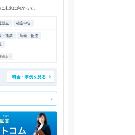
に未来に向かって。
社設立
確定申告
設・建築
運輸・物流
祉
事例あり
料金・事例を見る