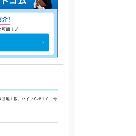
４番地１坂井ハイツＣ棟１０１号