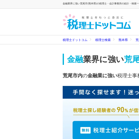
金融業界に強い荒尾市(熊本県)の税理士・会計事務所の紹介・検索一覧
税理士ドットコム
税理士検索
熊本県
荒
金融
業界に強い
荒尾
荒尾市内
の
金融業に強い
税理士事