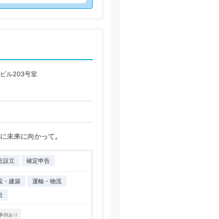
永ビル203号室
に未来に向かって。
社設立
確定申告
設・建築
運輸・物流
祉
事例あり