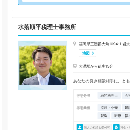
水落順平税理士事務所
福岡県三潴郡大角1094-1 岩
地図
大溝駅から徒歩15分
あなたの良き相談相手に。とも
顧問税理士
会
得意分野
流通・小売
建
得意業種
製造
医療・福
個人の相談も受付可
料金・