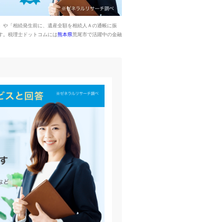
」や「相続発生前に、遺産全額を相続人Ａの通帳に振
す。税理士ドットコムには
熊本県
荒尾市で活躍中の金融