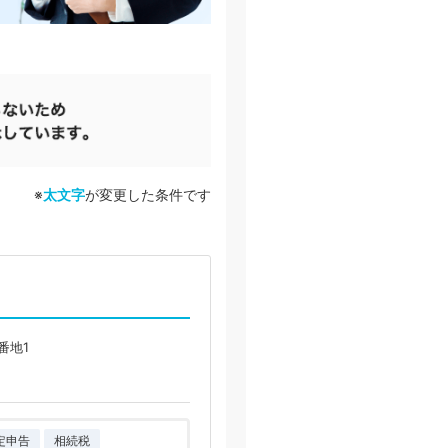
※
太文字
が変更した条件です
番地1
定申告
相続税