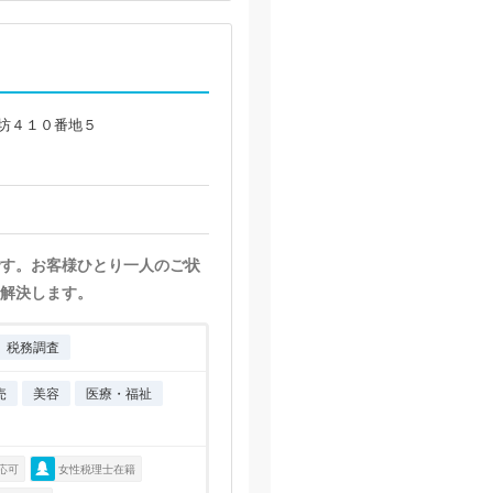
坊４１０番地５
す。お客様ひとり一人のご状
解決します。
税務調査
売
美容
医療・福祉
応可
女性税理士在籍