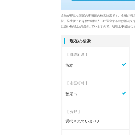
金融が得意な荒尾の事務所の検索結果です。金融が得
替、発生後これを他の相続人Ｂに送金するのは贈与で
に強い税理士が登録していますので、税理士事務所な
現在の検索
【 都道府県 】
熊本
【 市区町村 】
荒尾市
【 分野 】
選択されていません