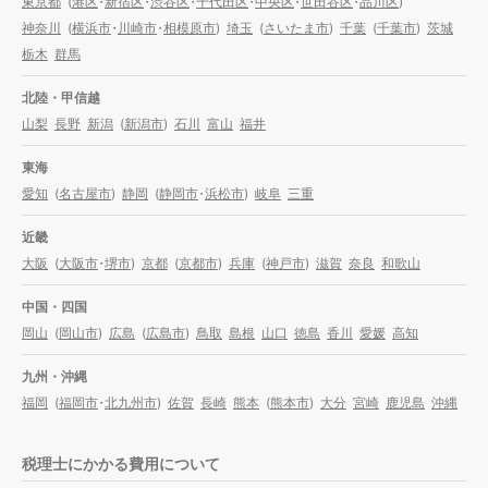
東京都
(
港区
・
新宿区
・
渋谷区
・
千代田区
・
中央区
・
世田谷区
・
品川区
)
神奈川
(
横浜市
・
川崎市
・
相模原市
)
埼玉
(
さいたま市
)
千葉
(
千葉市
)
茨城
栃木
群馬
北陸・甲信越
山梨
長野
新潟
(
新潟市
)
石川
富山
福井
東海
愛知
(
名古屋市
)
静岡
(
静岡市
・
浜松市
)
岐阜
三重
近畿
大阪
(
大阪市
・
堺市
)
京都
(
京都市
)
兵庫
(
神戸市
)
滋賀
奈良
和歌山
中国・四国
岡山
(
岡山市
)
広島
(
広島市
)
鳥取
島根
山口
徳島
香川
愛媛
高知
九州・沖縄
福岡
(
福岡市
・
北九州市
)
佐賀
長崎
熊本
(
熊本市
)
大分
宮崎
鹿児島
沖縄
税理士にかかる費用について