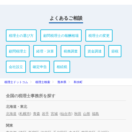
よくあるご相談
税理士の選び方
顧問税理士の報酬相場
税理士の変更
顧問税理士
経理・決算
税務調査
資金調達
節税
会社設立
確定申告
相続税
税理士ドットコム
税理士検索
熊本県
和水町
全国の税理士事務所を探す
北海道・東北
北海道
(
札幌市
)
青森
岩手
宮城
(
仙台市
)
秋田
山形
福島
関東