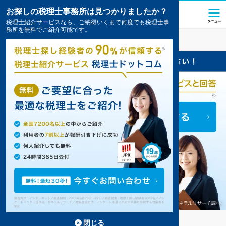
お探しの税理士事務所は見つかりましたか？
税理士紹介サービスなら、ご納得いくまで何度でも税理士事
務所を無料でご紹介可能です。
和水
の税理士・会計事務所の一覧
1件掲載中
和水の事務所が1件見つかりました。
...
もっと見る
閉じる