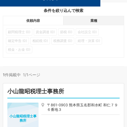
条件を絞り込んで検索
依頼内容
業種
顧問税理士 (0)
資金調達 (0)
節税 (0)
会社設立 (0)
確定申告 (0)
相続税 (0)
税務調査 (0)
経理・決算 (0)
税金・お金 (0)
1
件掲載中 1/1ページ
小山龍昭税理士事務所
〒861-0903 熊本県玉名郡和水町 和仁７９
６番地３
小山龍昭税理士事
務所