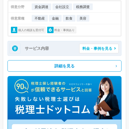
得意分野
資金調達
会社設立
税務調査
得意業種
不動産
金融
飲食
美容
個人の相談も受付可
料金・事例あり
サービス内容
料金・事例を見る
詳細を見る