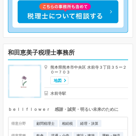
和田恵美子税理士事務所
熊本県熊本市中央区 水前寺３丁目３５ー２
０ー７０３
地図
水前寺駅
ｂｅｌｌｆｌｏｗｅｒ 感謝・誠実・明るい未来のために
得意分野
顧問税理士
相続税
経理・決算
得意業種
飲食
流通・小売
建設・建築
運輸・物流