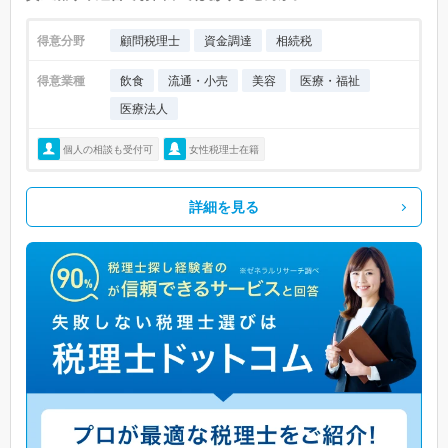
得意分野
顧問税理士
資金調達
相続税
得意業種
飲食
流通・小売
美容
医療・福祉
医療法人
個人の相談も受付可
女性税理士在籍
詳細を見る