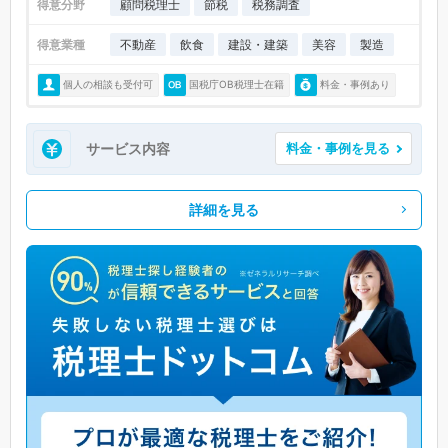
得意分野
顧問税理士
節税
税務調査
得意業種
不動産
飲食
建設・建築
美容
製造
個人の相談も受付可
国税庁OB税理士在籍
料金・事例あり
サービス内容
料金・事例を見る
詳細を見る