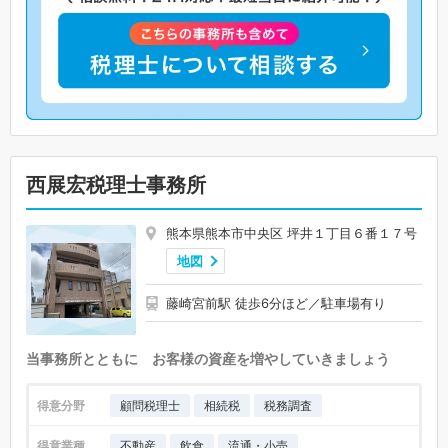
西展宏税理士事務所
熊本県熊本市中央区 坪井１丁目６番１７号
地図
藤崎宮前駅 徒歩6分ほど／駐車場有り
当事務所とともに お客様の資産を増やしていきましょう
得意分野
顧問税理士
相続税
税務調査
得意業種
不動産
飲食
流通・小売