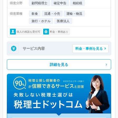
得意分野
顧問税理士
確定申告
相続税
得意業種
飲食
流通・小売
運輸・物流
旅行・ホテル
医療法人
個人の相談も受付可
料金・事例あり
サービス内容
料金・事例を見る
詳細を見る