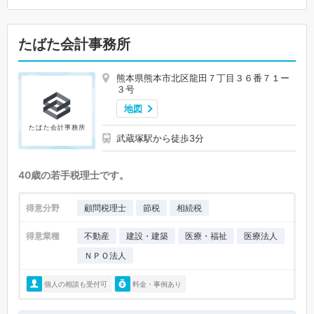
たばた会計事務所
熊本県熊本市北区龍田７丁目３６番７１ー
３号
地図
武蔵塚駅から徒歩3分
40歳の若手税理士です。
得意分野
顧問税理士
節税
相続税
得意業種
不動産
建設・建築
医療・福祉
医療法人
ＮＰＯ法人
個人の相談も受付可
料金・事例あり