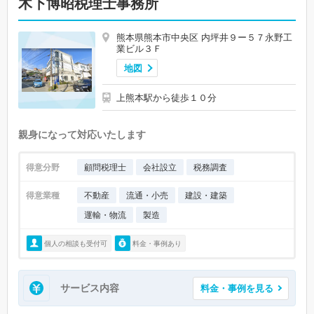
木下博昭税理士事務所
熊本県熊本市中央区 内坪井９ー５７永野工
業ビル３Ｆ
地図
上熊本駅から徒歩１０分
親身になって対応いたします
得意分野
顧問税理士
会社設立
税務調査
得意業種
不動産
流通・小売
建設・建築
運輸・物流
製造
個人の相談も受付可
料金・事例あり
サービス内容
料金・事例を見る