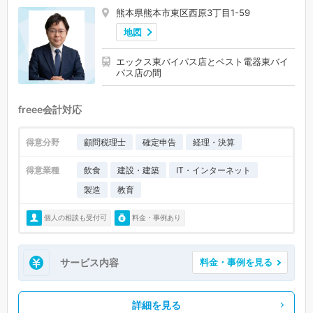
熊本県熊本市東区西原3丁目1-59
地図
エックス東バイパス店とベスト電器東バイ
パス店の間
freee会計対応
得意分野
顧問税理士
確定申告
経理・決算
得意業種
飲食
建設・建築
IT・インターネット
製造
教育
個人の相談も受付可
料金・事例あり
サービス内容
料金・事例を見る
詳細を見る