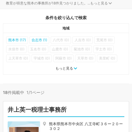
教育が得意な熊本の事務所が18件見つかりました。
...
もっと見る
条件を絞り込んで検索
地域
熊本市 (17)
合志市 (1)
八代市 (0)
人吉市 (0)
荒尾市 (0)
水俣市 (0)
玉名市 (0)
山鹿市 (0)
菊池市 (0)
宇土市 (0)
上天草市 (0)
宇城市 (0)
阿蘇市 (0)
天草市 (0)
美里町 (0)
玉東町 (0)
南関町 (0)
長洲町 (0)
和水町 (0)
大津町 (0)
もっと見る
菊陽町 (0)
南小国町 (0)
小国町 (0)
産山村 (0)
高森町 (0)
西原村 (0)
南阿蘇村 (0)
御船町 (0)
嘉島町 (0)
益城町 (0)
18
件掲載中 1/1ページ
甲佐町 (0)
山都町 (0)
氷川町 (0)
芦北町 (0)
津奈木町 (0)
錦町 (0)
多良木町 (0)
湯前町 (0)
水上村 (0)
相良村 (0)
井上英一税理士事務所
五木村 (0)
山江村 (0)
球磨村 (0)
あさぎり町 (0)
苓北町 (0)
熊本県熊本市中央区 八王寺町３６ー２０ー
３０２