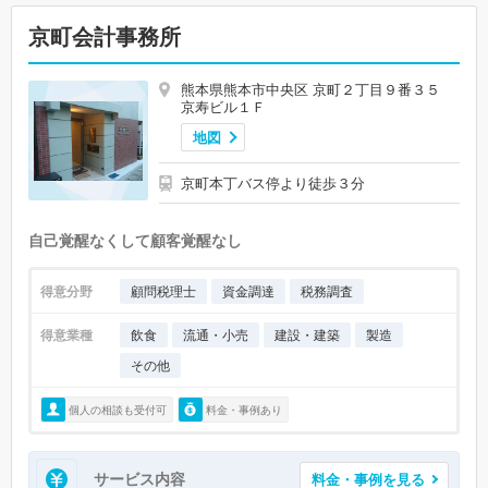
京町会計事務所
熊本県熊本市中央区 京町２丁目９番３５
京寿ビル１Ｆ
地図
京町本丁バス停より徒歩３分
自己覚醒なくして顧客覚醒なし
得意分野
顧問税理士
資金調達
税務調査
得意業種
飲食
流通・小売
建設・建築
製造
その他
個人の相談も受付可
料金・事例あり
サービス内容
料金・事例を見る