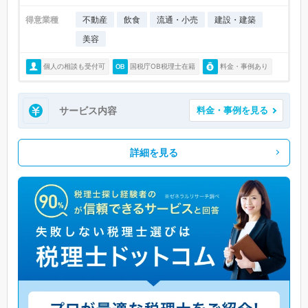
得意業種
不動産
飲食
流通・小売
建設・建築
美容
個人の相談も受付可
国税庁OB税理士在籍
料金・事例あり
サービス内容
料金・事例を見る
詳細を見る