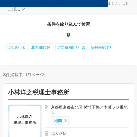
京都市北区の税務調査対策を扱う税理士事務所が3件見つかりました。
...
も
っと見る
条件を絞り込んで検索
駅
北山駅 (4)
北大路駅 (4)
北野白梅町駅 (3)
等持院駅 (1)
3
件掲載中 1/1ページ
小林洋之税理士事務所
京都府京都市北区 紫竹下梅ノ木町５８番地
１
地図
北大路駅