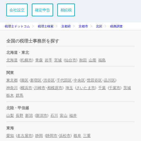
会社設立
確定申告
相続税
税理士ドットコム
税理士検索
京都府
京都市
北区
税務調査
全国の税理士事務所を探す
北海道・東北
北海道
(
札幌市
)
青森
岩手
宮城
(
仙台市
)
秋田
山形
福島
関東
東京都
(
港区
・
新宿区
・
渋谷区
・
千代田区
・
中央区
・
世田谷区
・
品川区
)
神奈川
(
横浜市
・
川崎市
・
相模原市
)
埼玉
(
さいたま市
)
千葉
(
千葉市
)
茨城
栃木
群馬
北陸・甲信越
山梨
長野
新潟
(
新潟市
)
石川
富山
福井
東海
愛知
(
名古屋市
)
静岡
(
静岡市
・
浜松市
)
岐阜
三重