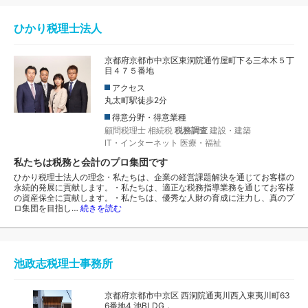
ひかり税理士法人
京都府京都市中京区東洞院通竹屋町下る三本木５丁
目４７５番地
アクセス
丸太町駅徒歩2分
得意分野・得意業種
顧問税理士
相続税
税務調査
建設・建築
IT・インターネット
医療・福祉
私たちは税務と会計のプロ集団です
ひかり税理士法人の理念・私たちは、企業の経営課題解決を通じてお客様の
永続的発展に貢献します。・私たちは、適正な税務指導業務を通じてお客様
の資産保全に貢献します。・私たちは、優秀な人財の育成に注力し、真のプ
ロ集団を目指し…
続きを読む
池政志税理士事務所
京都府京都市中京区 西洞院通夷川西入東夷川町63
6番地4 池BLDG．