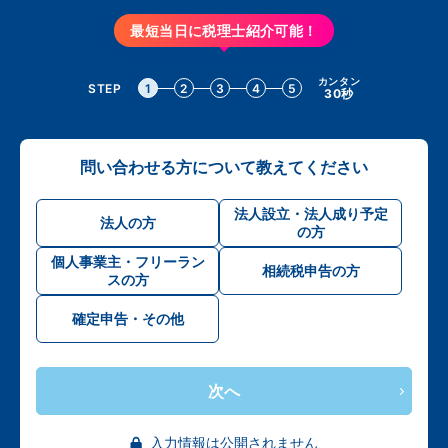
最短当日に税理士紹介可能！
カンタン
STEP
1
2
3
4
5
30秒
問い合わせる方について教えてください
法人設立・法人成り予定
法人の方
の方
個人事業主・フリーラン
相続税申告の方
スの方
確定申告・その他
次へ
入力情報は公開されません