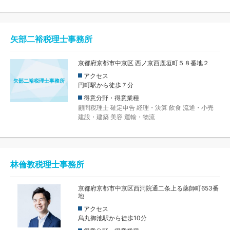
矢部二裕税理士事務所
京都府京都市中京区 西ノ京西鹿垣町５８番地２
アクセス
矢部二裕税理士事務所
円町駅から徒歩７分
得意分野・得意業種
顧問税理士
確定申告
経理・決算
飲食
流通・小売
建設・建築
美容
運輸・物流
林倫敦税理士事務所
京都府京都市中京区西洞院通二条上る薬師町653番
地
アクセス
烏丸御池駅から徒歩10分