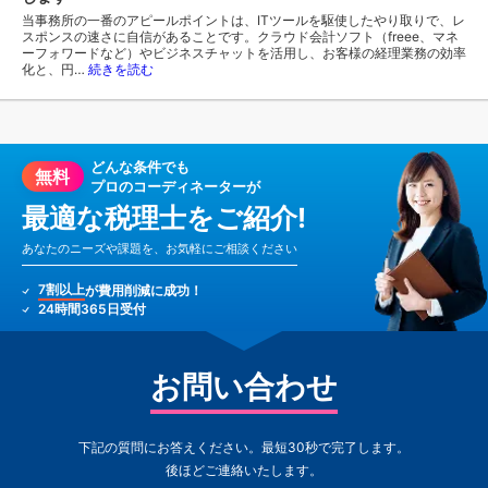
当事務所の一番のアピールポイントは、ITツールを駆使したやり取りで、レ
スポンスの速さに自信があることです。クラウド会計ソフト（freee、マネ
ーフォワードなど）やビジネスチャットを活用し、お客様の経理業務の効率
化と、円…
続きを読む
どんな条件でも
無料
プロのコーディネーターが
最適な税理士をご紹介!
あなたのニーズや課題を、お気軽にご相談ください
7割以上
が費用削減に成功！
24時間365日受付
お問い合わせ
下記の質問にお答えください。最短30秒で完了します。
後ほどご連絡いたします。