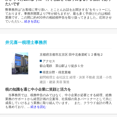
たいです
弊事務所は”お客様に寄り添い、とことんお話をお聞きする”をモットーにし
ております。事務所開業より7年が経ちますが、最も多く手掛けたのは相続
業務です。この間に約400件の相続税申告を取り扱ってきました。応対させ
ていただい…
続きを読む
井元喜一税理士事務所
京都府京都市左京区 田中北春菜町１２番地２
アクセス
叡山電鉄 茶山駅より徒歩１分
得意分野・得意業種
顧問税理士
会社設立
経理・決算
不動産
流通・小売
建設・建築
美容
製造
税の知識を通じ中小企業に笑顔と活力を
当事務所では、税務申告のみではなく、中小企業が必要とする経理、総務
業務のサポートから経営計画の立案等、社長様の良きパートナーとして共に
成長していけるよう業務に取り組んでいます。 また、クラウド会計の導入
も進めており、…
続きを読む