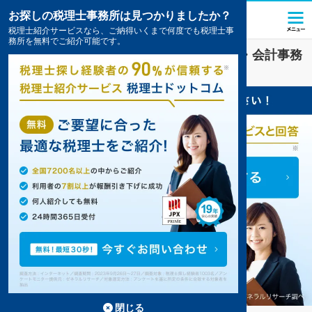
お探しの税理士事務所は見つかりましたか？
税理士紹介サービスなら、ご納得いくまで何度でも税理士事
務所を無料でご紹介可能です。
京都市北区
で
税務調査
対策を扱う税理士・会計事務
所の一覧
3件掲載中
閉じる