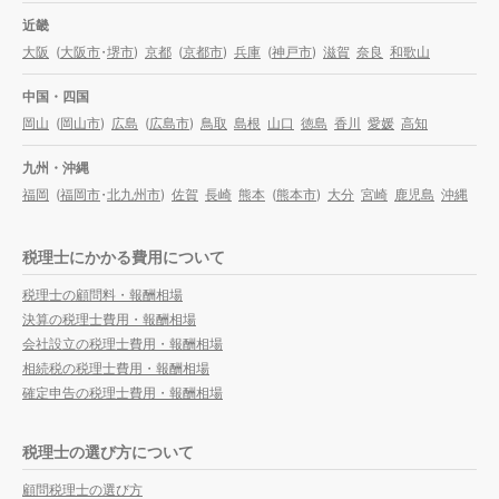
近畿
大阪
(
大阪市
・
堺市
)
京都
(
京都市
)
兵庫
(
神戸市
)
滋賀
奈良
和歌山
中国・四国
岡山
(
岡山市
)
広島
(
広島市
)
鳥取
島根
山口
徳島
香川
愛媛
高知
九州・沖縄
福岡
(
福岡市
・
北九州市
)
佐賀
長崎
熊本
(
熊本市
)
大分
宮崎
鹿児島
沖縄
税理士にかかる費用について
税理士の顧問料・報酬相場
決算の税理士費用・報酬相場
会社設立の税理士費用・報酬相場
相続税の税理士費用・報酬相場
確定申告の税理士費用・報酬相場
税理士の選び方について
顧問税理士の選び方