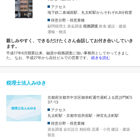
アクセス
地下鉄二条城前駅、丸太町駅からそれぞれ8分程度
得意分野・得意業種
顧問税理士
資金調達
税務調査
飲食
建設・建築
運輸・物流
親しみやすく、できるだけたくさん会話してお付き合いしていき
ます。
平成17年6月開業以来、融資や税務調査に強い事務所としてやってきまし
た。 なお、平成27年から自社ビルでの営業です。
続きを読む
税理士法人みゆき
京都府京都市中京区御幸町通竹屋町上る毘沙門町5
37-13
税理士法人みゆき
アクセス
丸太町駅・京都市役所前駅・神宮丸太町駅
得意分野・得意業種
資金調達
会社設立
相続税
流通・小売
建設・建築
製造