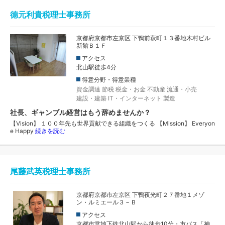
德元利貴税理士事務所
京都府京都市左京区 下鴨前萩町１３番地木村ビル
新館Ｂ１Ｆ
アクセス
北山駅徒歩4分
得意分野・得意業種
資金調達
節税
税金・お金
不動産
流通・小売
建設・建築
IT・インターネット
製造
社長、ギャンブル経営はもう辞めませんか？
【Vision】 １００年先も世界貢献できる組織をつくる 【Mission】 Everyon
e Happy
続きを読む
尾藤武英税理士事務所
京都府京都市左京区 下鴨夜光町２７番地１メゾ
ン・ルミエール３－Ｂ
アクセス
京都市営地下鉄北山駅から徒歩10分・市バス「神