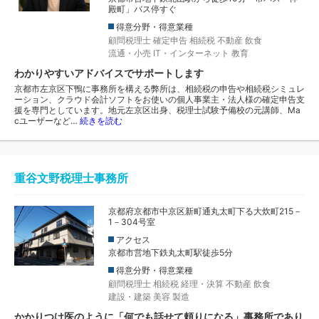
殿町」バス停すぐ
得意分野・得意業種
顧問税理士
確定申告
相続税
不動産
飲食
流通・小売
IT・インターネット
教育
わかりやすいアドバイスでサポートします
京都市左京区下鴨に事務所を構える弊所は、相続税の申告や相続税シミュレ
ーション、クラウド会計ソフトをお使いの個人事業主・法人様の確定申告支
援を専門としています。地元左京区出身、税理士試験予備校の元講師、Ma
cユーザーなど…
続きを読む
重谷文野税理士事務所
京都府京都市中京区新町通丸太町下る大炊町215－
1－304号室
アクセス
京都市営地下鉄丸太町駅徒歩5分
得意分野・得意業種
顧問税理士
相続税
経理・決算
不動産
飲食
建設・建築
美容
製造
かかりつけ医のように「何でも話せて頼りになる」事務所であり