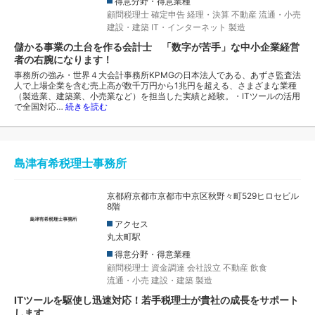
得意分野・得意業種
顧問税理士
確定申告
経理・決算
不動産
流通・小売
建設・建築
IT・インターネット
製造
儲かる事業の土台を作る会計士 「数字が苦手」な中小企業経営
者の右腕になります！
事務所の強み・世界４大会計事務所KPMGの日本法人である、あずさ監査法
人で上場企業を含む売上高が数千万円から1兆円を超える、さまざまな業種
（製造業、建築業、小売業など）を担当した実績と経験。・ITツールの活用
で全国対応…
続きを読む
島津有希税理士事務所
京都府京都市京都市中京区秋野々町529ヒロセビル
8階
アクセス
丸太町駅
得意分野・得意業種
顧問税理士
資金調達
会社設立
不動産
飲食
流通・小売
建設・建築
製造
ITツールを駆使し迅速対応！若手税理士が貴社の成長をサポート
します