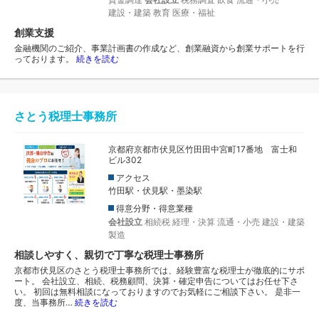
建設・建築
教育
医療・福祉
創業支援
金融機関のご紹介、事業計画書の作成など、創業融資から創業サポートを行
っております。
続きを読む
さとう税理士事務所
京都府京都市伏見区竹田田中宮町17番地 富士和
ビル302
アクセス
竹田駅・伏見駅・墨染駅
得意分野・得意業種
会社設立
相続税
経理・決算
流通・小売
建設・建築
製造
相談しやすく、親切で丁寧な税理士事務所
京都市伏見区のさとう税理士事務所では、経験豊富な税理士が徹底的にサポ
ート。 会社設立、相続、税務顧問、決算・確定申告についてはお任せ下さ
い。 初回は無料相談になっておりますのでお気軽にご相談下さい。 是非一
度、当事務所…
続きを読む