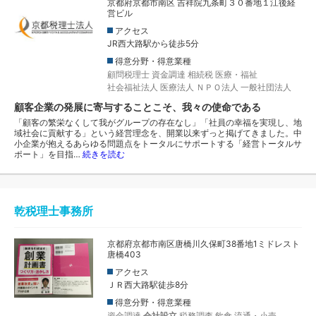
京都府京都市南区 吉祥院九条町３０番地１江後経
営ビル
アクセス
JR西大路駅から徒歩5分
得意分野・得意業種
顧問税理士
資金調達
相続税
医療・福祉
社会福祉法人
医療法人
ＮＰＯ法人
一般社団法人
顧客企業の発展に寄与することこそ、我々の使命である
「顧客の繁栄なくして我がグループの存在なし」「社員の幸福を実現し、地
域社会に貢献する」という経営理念を、開業以来ずっと掲げてきました。中
小企業が抱えるあらゆる問題点をトータルにサポートする「経営トータルサ
ポート」を目指…
続きを読む
乾税理士事務所
京都府京都市南区唐橋川久保町38番地1ミドレスト
唐橋403
アクセス
ＪＲ西大路駅徒歩8分
得意分野・得意業種
資金調達
会社設立
税務調査
飲食
流通・小売