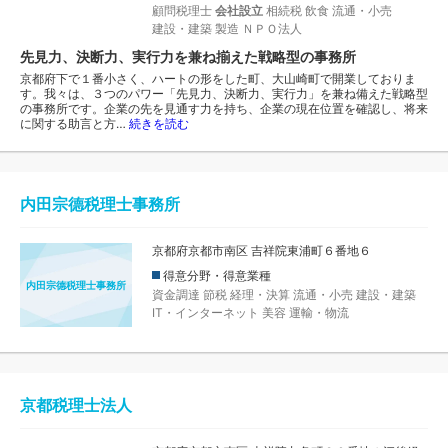
顧問税理士
会社設立
相続税
飲食
流通・小売
建設・建築
製造
ＮＰＯ法人
先見力、決断力、実行力を兼ね揃えた戦略型の事務所
京都府下で１番小さく、ハートの形をした町、大山崎町で開業しておりま
す。我々は、３つのパワー「先見力、決断力、実行力」を兼ね備えた戦略型
の事務所です。企業の先を見通す力を持ち、企業の現在位置を確認し、将来
に関する助言と方…
続きを読む
内田宗德税理士事務所
京都府京都市南区 吉祥院東浦町６番地６
得意分野・得意業種
内田宗德税理士事務所
資金調達
節税
経理・決算
流通・小売
建設・建築
IT・インターネット
美容
運輸・物流
京都税理士法人