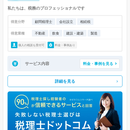
私たちは、税務のプロフェッショナルです
得意分野
顧問税理士
会社設立
相続税
得意業種
不動産
飲食
建設・建築
製造
個人の相談も受付可
料金・事例あり
サービス内容
料金・事例を見る
詳細を見る