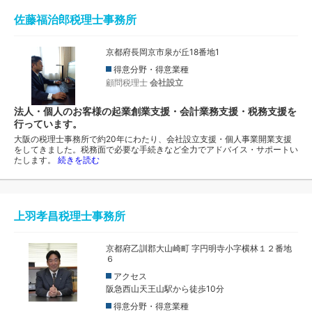
佐藤福治郎税理士事務所
京都府長岡京市泉が丘18番地1
得意分野・得意業種
顧問税理士
会社設立
法人・個人のお客様の起業創業支援・会計業務支援・税務支援を
行っています。
大阪の税理士事務所で約20年にわたり、会社設立支援・個人事業開業支援
をしてきました。税務面で必要な手続きなど全力でアドバイス・サポートい
たします。
続きを読む
上羽孝昌税理士事務所
京都府乙訓郡大山崎町 字円明寺小字横林１２番地
６
アクセス
阪急西山天王山駅から徒歩10分
得意分野・得意業種