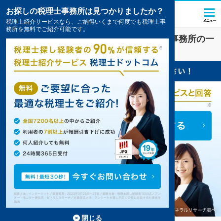
お探しの税理士事務所は見つかりましたか？
税理士紹介サービスなら、ご納得いくまで何度でも税理士事
務所を無料でご紹介可能です。
向日
で
会社設立
対策を扱う税理士・会計事務所の一
覧
2件掲載中
閉じる