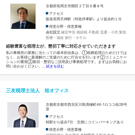
京都府長岡京市開田３丁目６番８号
アクセス
阪急長岡天神駅（特急停車駅）より徒歩約１分
得意分野・得意業種
会社設立
確定申告
相続税
不動産
流通・小売
製造
医療・福祉
旅行・ホテル
経験豊富な税理士が、懇切丁寧に対応させていただきます
私の事務所の業務に当たっての基本的信条は、①税務処理のためだけでは
なく、お客様に最適解のご支援のために打合せを行います②コミュニケー
ションの重視③親切・懇切なご説明及び事務処理です。まずはお気軽にお
問い合わせください。…
続きを読む
三友税理士法人 桂オフィス
京都府京都市西京区川島滑樋町46-1ロココ桂2B号
室
アクセス
桂駅から徒歩7分 北側にコインパーキングあり
得意分野・得意業種