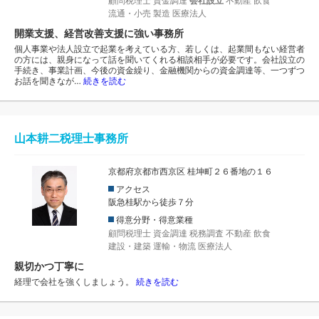
顧問税理士
資金調達
会社設立
不動産
飲食
流通・小売
製造
医療法人
開業支援、経営改善支援に強い事務所
個人事業や法人設立で起業を考えている方、若しくは、起業間もない経営者
の方には、親身になって話を聞いてくれる相談相手が必要です。会社設立の
手続き、事業計画、今後の資金繰り、金融機関からの資金調達等、一つずつ
お話を聞きなが…
続きを読む
山本耕二税理士事務所
京都府京都市西京区 桂坤町２６番地の１６
アクセス
阪急桂駅から徒歩７分
得意分野・得意業種
顧問税理士
資金調達
税務調査
不動産
飲食
建設・建築
運輸・物流
医療法人
親切かつ丁寧に
経理で会社を強くしましょう。
続きを読む