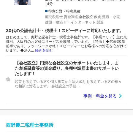
14分
得意分野・得意業種
顧問税理士
資金調達
会社設立
飲食
流通・小売
建設・建築
IT・インターネット
製造
30代の公認会計士・税理士！スピーディーに対応いたします。
はじめまして、奥野公認会計士・税理士事務所です。【事業エリア】主に京
都府、大阪府のお客様にサービスを展開しています。【特徴】◆代表30歳
前半であり、フットワークが軽くスピーディーなお客様への対応を心がけて
います。◆法人…
続きを読む
【会社設立】円滑な会社設立のサポートいたします。ま
た創業融資等の資金繰り、各種申請届出書のサポートい
たします！
起業を考えている方や個人事業から法人成りを考えている方の様々
な相談に対応します。 会社設立の手続...
事例・料金を見る
西野慶二税理士事務所