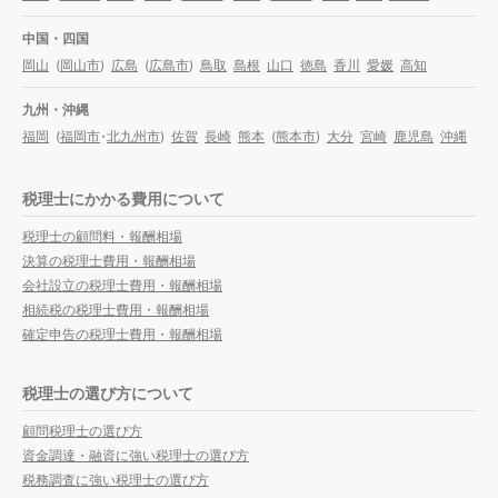
中国・四国
岡山
(
岡山市
)
広島
(
広島市
)
鳥取
島根
山口
徳島
香川
愛媛
高知
九州・沖縄
福岡
(
福岡市
・
北九州市
)
佐賀
長崎
熊本
(
熊本市
)
大分
宮崎
鹿児島
沖縄
税理士にかかる費用について
税理士の顧問料・報酬相場
決算の税理士費用・報酬相場
会社設立の税理士費用・報酬相場
相続税の税理士費用・報酬相場
確定申告の税理士費用・報酬相場
税理士の選び方について
顧問税理士の選び方
資金調達・融資に強い税理士の選び方
税務調査に強い税理士の選び方