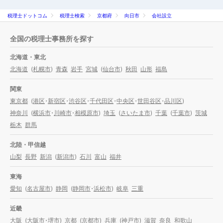
税理士ドットコム
税理士検索
京都府
向日市
会社設立
全国の税理士事務所を探す
北海道・東北
北海道
(
札幌市
)
青森
岩手
宮城
(
仙台市
)
秋田
山形
福島
関東
東京都
(
港区
・
新宿区
・
渋谷区
・
千代田区
・
中央区
・
世田谷区
・
品川区
)
神奈川
(
横浜市
・
川崎市
・
相模原市
)
埼玉
(
さいたま市
)
千葉
(
千葉市
)
茨城
栃木
群馬
北陸・甲信越
山梨
長野
新潟
(
新潟市
)
石川
富山
福井
東海
愛知
(
名古屋市
)
静岡
(
静岡市
・
浜松市
)
岐阜
三重
近畿
大阪
(
大阪市
・
堺市
)
京都
(
京都市
)
兵庫
(
神戸市
)
滋賀
奈良
和歌山