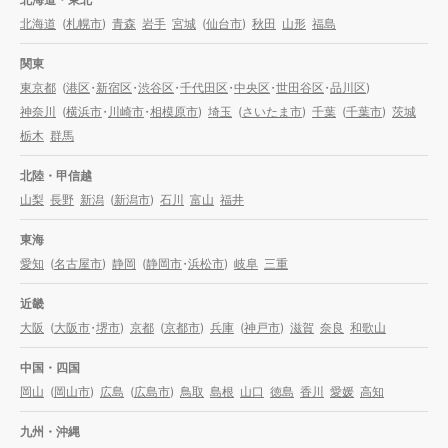
北海道
(
札幌市
)
青森
岩手
宮城
(
仙台市
)
秋田
山形
福島
関東
東京都
(
港区
・
新宿区
・
渋谷区
・
千代田区
・
中央区
・
世田谷区
・
品川区
)
神奈川
(
横浜市
・
川崎市
・
相模原市
)
埼玉
(
さいたま市
)
千葉
(
千葉市
)
茨城
栃木
群馬
北陸・甲信越
山梨
長野
新潟
(
新潟市
)
石川
富山
福井
東海
愛知
(
名古屋市
)
静岡
(
静岡市
・
浜松市
)
岐阜
三重
近畿
大阪
(
大阪市
・
堺市
)
京都
(
京都市
)
兵庫
(
神戸市
)
滋賀
奈良
和歌山
中国・四国
岡山
(
岡山市
)
広島
(
広島市
)
鳥取
島根
山口
徳島
香川
愛媛
高知
九州・沖縄