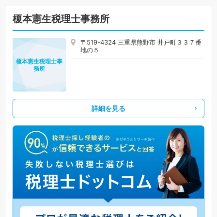
榎本憲生税理士事務所
〒519-4324 三重県熊野市 井戸町３３７番
地の５
榎本憲生税理士事
務所
詳細を見る