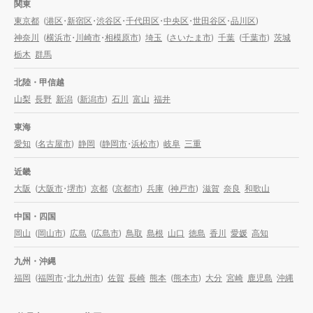
関東
東京都
(
港区
・
新宿区
・
渋谷区
・
千代田区
・
中央区
・
世田谷区
・
品川区
)
神奈川
(
横浜市
・
川崎市
・
相模原市
)
埼玉
(
さいたま市
)
千葉
(
千葉市
)
茨城
栃木
群馬
北陸・甲信越
山梨
長野
新潟
(
新潟市
)
石川
富山
福井
東海
愛知
(
名古屋市
)
静岡
(
静岡市
・
浜松市
)
岐阜
三重
近畿
大阪
(
大阪市
・
堺市
)
京都
(
京都市
)
兵庫
(
神戸市
)
滋賀
奈良
和歌山
中国・四国
岡山
(
岡山市
)
広島
(
広島市
)
鳥取
島根
山口
徳島
香川
愛媛
高知
九州・沖縄
福岡
(
福岡市
・
北九州市
)
佐賀
長崎
熊本
(
熊本市
)
大分
宮崎
鹿児島
沖縄