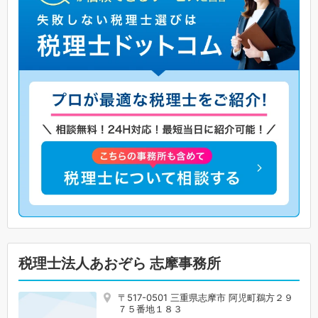
税理士法人あおぞら 志摩事務所
〒517-0501 三重県志摩市 阿児町鵜方２９
７５番地１８３