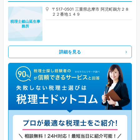
〒517-0501 三重県志摩市 阿児町鵜方２８
２２番地１４９
税理士劔山延生事
務所
詳細を見る