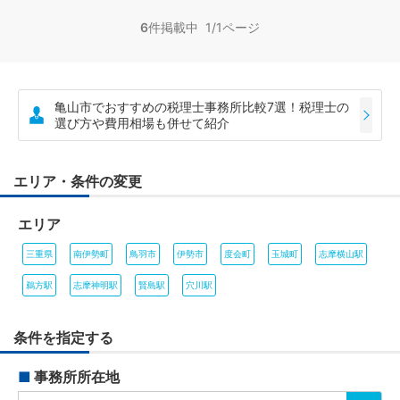
6
件掲載中 1/1ページ
亀山市でおすすめの税理士事務所比較7選！税理士の
選び方や費用相場も併せて紹介
エリア・条件の変更
エリア
三重県
南伊勢町
鳥羽市
伊勢市
度会町
玉城町
志摩横山駅
鵜方駅
志摩神明駅
賢島駅
穴川駅
条件を指定する
■
事務所所在地