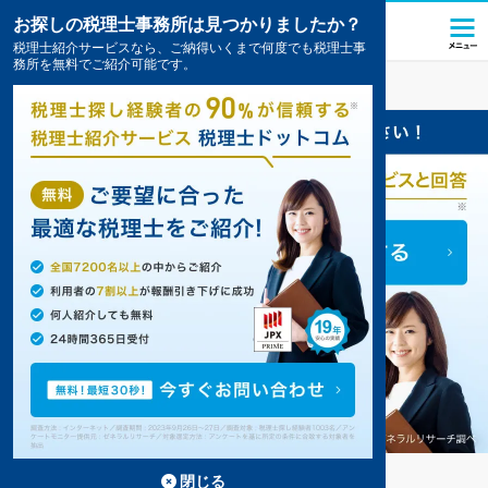
お探しの税理士事務所は見つかりましたか？
税理士紹介サービスなら、ご納得いくまで何度でも税理士事
務所を無料でご紹介可能です。
志摩
の税理士・会計事務所の一覧
6件掲載中
志摩の事務所が6件見つかりました。
...
もっと見る
閉じる