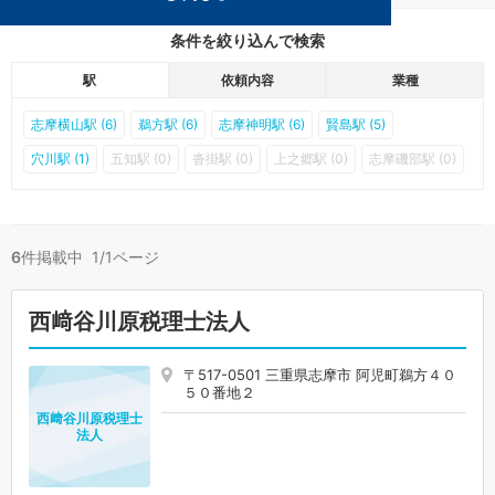
条件を絞り込んで検索
駅
依頼内容
業種
志摩横山駅 (6)
鵜方駅 (6)
志摩神明駅 (6)
賢島駅 (5)
穴川駅 (1)
五知駅 (0)
沓掛駅 (0)
上之郷駅 (0)
志摩磯部駅 (0)
6
件掲載中 1/1ページ
西﨑谷川原税理士法人
〒517-0501 三重県志摩市 阿児町鵜方４０
５０番地２
西﨑谷川原税理士
法人