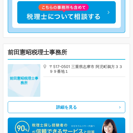
前田憲昭税理士事務所
〒517-0501 三重県志摩市 阿児町鵜方３３
９９番地１
前田憲昭税理士事
務所
詳細を見る