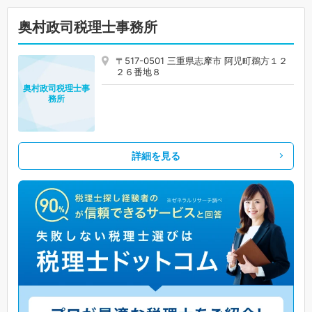
奥村政司税理士事務所
〒517-0501 三重県志摩市 阿児町鵜方１２
２６番地８
奥村政司税理士事
務所
詳細を見る