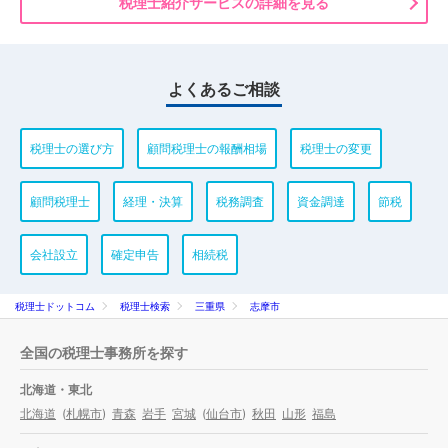
税理士紹介サービスの詳細を見る
よくあるご相談
税理士の選び方
顧問税理士の報酬相場
税理士の変更
顧問税理士
経理・決算
税務調査
資金調達
節税
会社設立
確定申告
相続税
税理士ドットコム
税理士検索
三重県
志摩市
全国の税理士事務所を探す
北海道・東北
北海道
(
札幌市
)
青森
岩手
宮城
(
仙台市
)
秋田
山形
福島