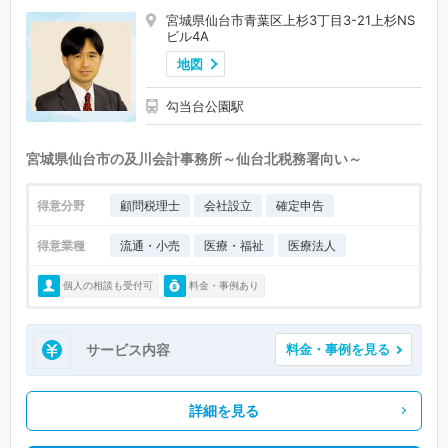
宮城県仙台市青葉区上杉3丁目3-21上杉NS
ビル4A
地図
勾当台公園駅
宮城県仙台市の及川会計事務所～仙台北税務署向い～
得意分野
顧問税理士
会社設立
確定申告
得意業種
流通・小売
医療・福祉
医療法人
個人の相談も受付可
料金・事例あり
サービス内容
料金・事例を見る
詳細を見る