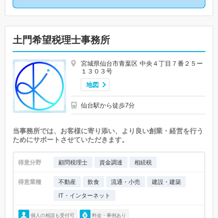
土門希望税理士事務所
宮城県仙台市青葉区 中央４丁目７番２５ー
１３０３号
地図
仙台駅から徒歩7分
当事務所では、お客様に寄り添い、より良い創業・経営を行う
ためにサポートさせていただきます。
得意分野
顧問税理士
資金調達
相続税
得意業種
不動産
飲食
流通・小売
建設・建築
IT・インターネット
個人の相談も受付可
料金・事例あり