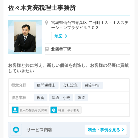
佐々木覚亮税理士事務所
宮城県仙台市青葉区 二日町１３－１８ステ
ーションプラザビル７０３
地図
北四番丁駅
お客様と共に考え、新しい価値を創造し、お客様の発展に貢献
していきたい
得意分野
顧問税理士
会社設立
確定申告
得意業種
飲食
流通・小売
製造
個人の相談も受付可
料金・事例あり
サービス内容
料金・事例を見る