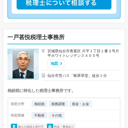
一戸甚悦税理士事務所
宮城県仙台市青葉区 片平１丁目１番３号片
平ホワイトレジデンス４０５号
地図
仙台市営バス「晩翠草堂」徒歩１分
相続税に特化した税理士事務所です。
得意分野
相続税
税務調査
税金・お金
得意業種
不動産
その他
個人の相談も受付可
料金・事例あり