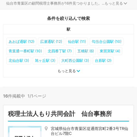
仙台市青葉区の顧問税理士事務所が16件見つかりました。
...
もっと見る
条件を絞り込んで検索
駅
あおば通駅 (12)
広瀬通駅 (12)
仙台駅 (11)
勾当台公園駅 (10)
青葉通一番町駅 (10)
北四番丁駅 (7)
五橋駅 (6)
東照宮駅 (4)
北仙台駅 (3)
旭ヶ丘駅 (3)
大町西公園駅 (3)
台原駅 (2)
葛岡駅 (1)
陸前落合駅 (1)
北山駅 (0)
国見駅 (0)
愛子駅 (0)
もっと見る
陸前白沢駅 (0)
熊ケ根駅 (0)
西仙台ハイランド駅 (0)
作並駅 (0)
八ツ森駅 (0)
奥新川駅 (0)
東北福祉大前駅 (0)
青葉山駅 (0)
16
件掲載中 1/1ページ
川内駅 (0)
国際センター駅 (0)
税理士法人もり共同会計 仙台事務所
宮城県仙台市青葉区堤通雨宮町2番3号TR仙
台ビル7階C