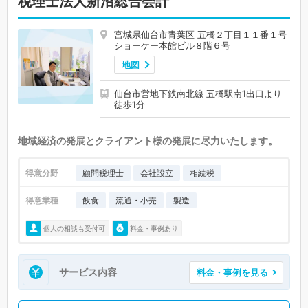
税理士法人新沼総合会計
宮城県仙台市青葉区 五橋２丁目１１番１号
ショーケー本館ビル８階６号
地図
仙台市営地下鉄南北線 五橋駅南1出口より
徒歩1分
地域経済の発展とクライアント様の発展に尽力いたします。
得意分野
顧問税理士
会社設立
相続税
得意業種
飲食
流通・小売
製造
個人の相談も受付可
料金・事例あり
サービス内容
料金・事例を見る