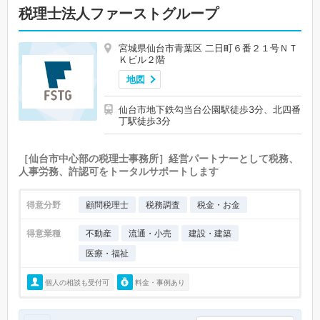
税理士法人ファーストグループ
宮城県仙台市青葉区 二日町６番２１号ＮＴ
Ｋビル２階
地図
仙台市地下鉄勾当台公園駅徒歩3分、北四番
丁駅徒歩3分
［仙台市中心部の税理士事務所］経営パートナーとして税務、
人事労務、許認可をトータルサポートします
得意分野
顧問税理士
税務調査
税金・お金
得意業種
不動産
流通・小売
建設・建築
医療・福祉
個人の相談も受付可
料金・事例あり