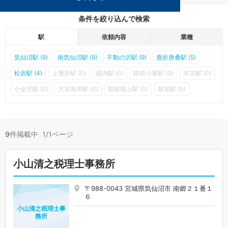
条件を絞り込んで検索
駅
依頼内容
業種
気仙沼駅 (9)
南気仙沼駅 (9)
不動の沢駅 (9)
鹿折唐桑駅 (5)
松岩駅 (4)
上鹿折駅 (0)
蔵内駅 (0)
陸前小泉駅 (0)
本吉駅 (0)
小金沢駅 (0)
大谷海岸駅 (0)
陸前階上駅 (0)
最知駅 (0)
9
件掲載中 1/1ページ
小山清之税理士事務所
〒988-0043 宮城県気仙沼市 南郷２１番１
６
小山清之税理士事
務所