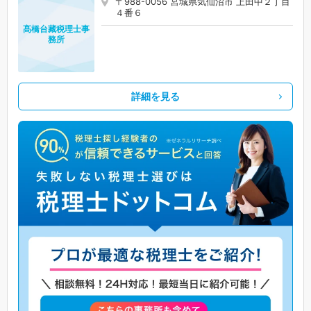
〒988-0056 宮城県気仙沼市 上田中２丁目
４番６
髙橋台藏税理士事
務所
詳細を見る