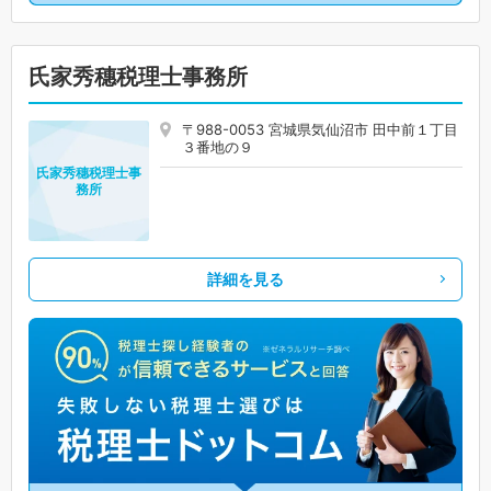
氏家秀穗税理士事務所
〒988-0053 宮城県気仙沼市 田中前１丁目
３番地の９
氏家秀穗税理士事
務所
詳細を見る