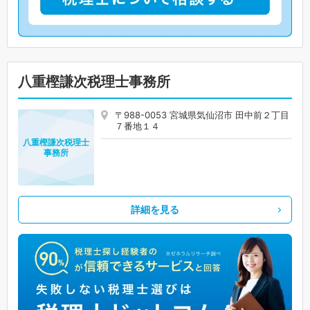
八重樫謙次税理士事務所
〒988-0053 宮城県気仙沼市 田中前２丁目
７番地１４
八重樫謙次税理士
事務所
詳細を見る