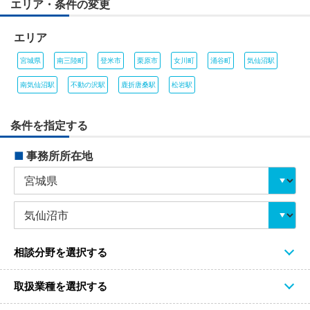
エリア・条件の変更
エリア
宮城県
南三陸町
登米市
栗原市
女川町
涌谷町
気仙沼駅
南気仙沼駅
不動の沢駅
鹿折唐桑駅
松岩駅
条件を指定する
■
事務所所在地
相談分野を選択する
取扱業種を選択する