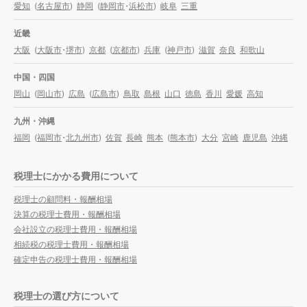
愛知
(
名古屋市
)
静岡
(
静岡市
・
浜松市
)
岐阜
三重
近畿
大阪
(
大阪市
・
堺市
)
京都
(
京都市
)
兵庫
(
神戸市
)
滋賀
奈良
和歌山
中国・四国
岡山
(
岡山市
)
広島
(
広島市
)
鳥取
島根
山口
徳島
香川
愛媛
高知
九州・沖縄
福岡
(
福岡市
・
北九州市
)
佐賀
長崎
熊本
(
熊本市
)
大分
宮崎
鹿児島
沖縄
税理士にかかる費用について
税理士の顧問料・報酬相場
決算の税理士費用・報酬相場
会社設立の税理士費用・報酬相場
相続税の税理士費用・報酬相場
確定申告の税理士費用・報酬相場
税理士の選び方について