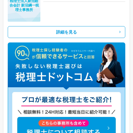
税理士法人新沼総
合会計 新沼綱一税
理士事務所
詳細を見る