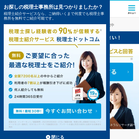
お探しの税理士事務所は見つかりましたか？
税理士紹介サービスなら、ご納得いくまで何度でも税理士事
務所を無料でご紹介可能です。
気仙沼
の税理士・会計事務所の一覧
9件掲載中
気仙沼の事務所が9件見つかりました。
...
もっと見る
閉じる