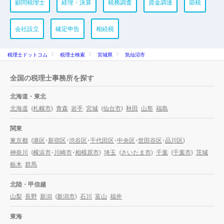
顧問税理士
経理・決算
税務調査
資金調達
節税
会社設立
確定申告
相続税
税理士ドットコム
税理士検索
宮城県
気仙沼市
全国の税理士事務所を探す
北海道・東北
北海道
(
札幌市
)
青森
岩手
宮城
(
仙台市
)
秋田
山形
福島
関東
東京都
(
港区
・
新宿区
・
渋谷区
・
千代田区
・
中央区
・
世田谷区
・
品川区
)
神奈川
(
横浜市
・
川崎市
・
相模原市
)
埼玉
(
さいたま市
)
千葉
(
千葉市
)
茨城
栃木
群馬
北陸・甲信越
山梨
長野
新潟
(
新潟市
)
石川
富山
福井
東海