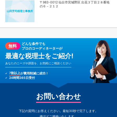
〒983-0012 仙台市宮城野区 出花３丁目２８番地
の６－２１２
山田芳司税理士事務所
どんな条件でも
無料
プロのコーディネーターが
最適な税理士をご紹介!
あなたのニーズや課題を、お気軽にご相談ください
7割以上
が費用削減に成功！
24時間365日受付
お問い合わせ
下記の質問にお答えください。最短30秒で完了します。
後ほどご連絡いたします。