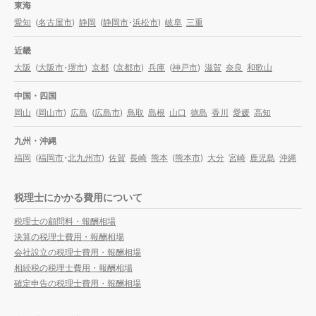
東海
愛知
(
名古屋市
)
静岡
(
静岡市
・
浜松市
)
岐阜
三重
近畿
大阪
(
大阪市
・
堺市
)
京都
(
京都市
)
兵庫
(
神戸市
)
滋賀
奈良
和歌山
中国・四国
岡山
(
岡山市
)
広島
(
広島市
)
鳥取
島根
山口
徳島
香川
愛媛
高知
九州・沖縄
福岡
(
福岡市
・
北九州市
)
佐賀
長崎
熊本
(
熊本市
)
大分
宮崎
鹿児島
沖縄
税理士にかかる費用について
税理士の顧問料・報酬相場
決算の税理士費用・報酬相場
会社設立の税理士費用・報酬相場
相続税の税理士費用・報酬相場
確定申告の税理士費用・報酬相場