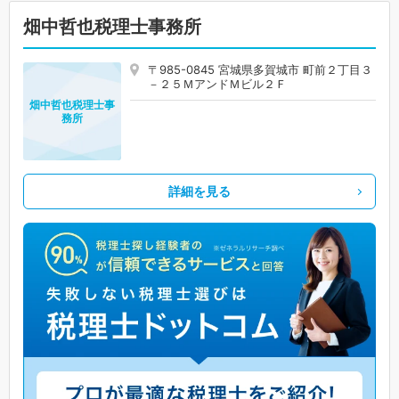
畑中哲也税理士事務所
〒985-0845 宮城県多賀城市 町前２丁目３
－２５ＭアンドＭビル２Ｆ
畑中哲也税理士事
務所
詳細を見る