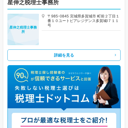
星伸之税理士事務所
〒985-0845 宮城県多賀城市 町前２丁目１
番１０ユートピアレジデンス多賀城Ⅰ７１１
号
星伸之税理士事務
所
詳細を見る