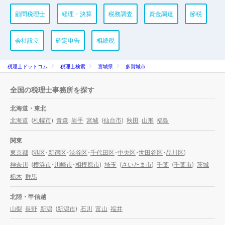
顧問税理士
経理・決算
税務調査
資金調達
節税
会社設立
確定申告
相続税
税理士ドットコム
税理士検索
宮城県
多賀城市
全国の税理士事務所を探す
北海道・東北
北海道
(
札幌市
)
青森
岩手
宮城
(
仙台市
)
秋田
山形
福島
関東
東京都
(
港区
・
新宿区
・
渋谷区
・
千代田区
・
中央区
・
世田谷区
・
品川区
)
神奈川
(
横浜市
・
川崎市
・
相模原市
)
埼玉
(
さいたま市
)
千葉
(
千葉市
)
茨城
栃木
群馬
北陸・甲信越
山梨
長野
新潟
(
新潟市
)
石川
富山
福井