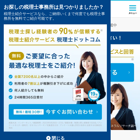
お探しの税理士事務所は見つかりましたか？
税理士紹介サービスなら、ご納得いくまで何度でも税理士事
務所を無料でご紹介可能です。
多賀城
の税理士・会計事務所の一覧
10件掲載中
多賀城の事務所が10件見つかりました。
...
もっと見る
閉じる