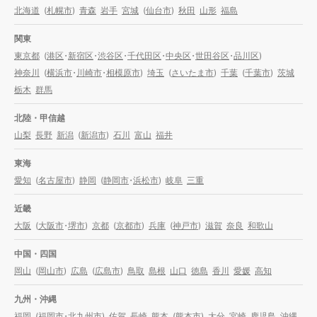
北海道
(
札幌市
)
青森
岩手
宮城
(
仙台市
)
秋田
山形
福島
関東
東京都
(
港区
・
新宿区
・
渋谷区
・
千代田区
・
中央区
・
世田谷区
・
品川区
)
神奈川
(
横浜市
・
川崎市
・
相模原市
)
埼玉
(
さいたま市
)
千葉
(
千葉市
)
茨城
栃木
群馬
北陸・甲信越
山梨
長野
新潟
(
新潟市
)
石川
富山
福井
東海
愛知
(
名古屋市
)
静岡
(
静岡市
・
浜松市
)
岐阜
三重
近畿
大阪
(
大阪市
・
堺市
)
京都
(
京都市
)
兵庫
(
神戸市
)
滋賀
奈良
和歌山
中国・四国
岡山
(
岡山市
)
広島
(
広島市
)
鳥取
島根
山口
徳島
香川
愛媛
高知
九州・沖縄
福岡
(
福岡市
・
北九州市
)
佐賀
長崎
熊本
(
熊本市
)
大分
宮崎
鹿児島
沖縄