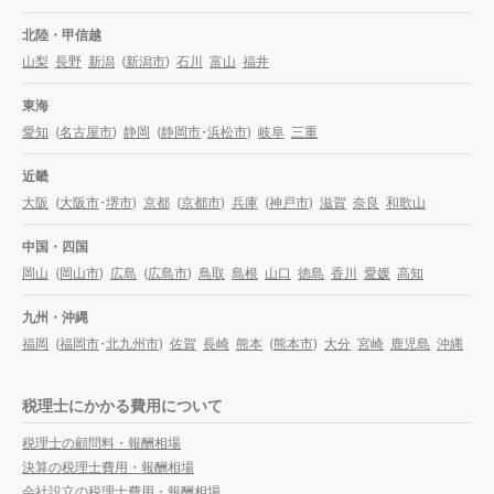
北陸・甲信越
山梨
長野
新潟
(
新潟市
)
石川
富山
福井
東海
愛知
(
名古屋市
)
静岡
(
静岡市
・
浜松市
)
岐阜
三重
近畿
大阪
(
大阪市
・
堺市
)
京都
(
京都市
)
兵庫
(
神戸市
)
滋賀
奈良
和歌山
中国・四国
岡山
(
岡山市
)
広島
(
広島市
)
鳥取
島根
山口
徳島
香川
愛媛
高知
九州・沖縄
福岡
(
福岡市
・
北九州市
)
佐賀
長崎
熊本
(
熊本市
)
大分
宮崎
鹿児島
沖縄
税理士にかかる費用について
税理士の顧問料・報酬相場
決算の税理士費用・報酬相場
会社設立の税理士費用・報酬相場