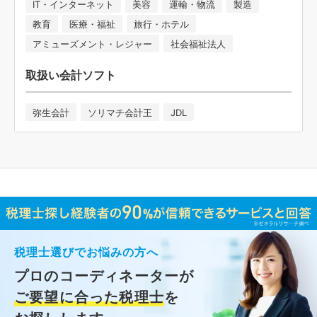
IT・インターネット
美容
運輸・物流
製造
教育
医療・福祉
旅行・ホテル
アミューズメント・レジャー
社会福祉法人
取扱い会計ソフト
弥生会計
ソリマチ会計王
JDL
税理士選びでお悩みの方へ
プロのコーディネーターが
ご要望に合った税理士
を