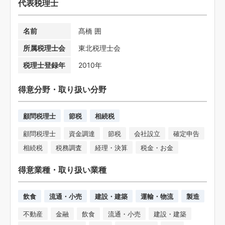
代表税理士
名前
髙橋 囲
所属税理士会
東北税理士会
税理士登録年
2010年
得意分野・取り扱い分野
顧問税理士
節税
相続税
顧問税理士
資金調達
節税
会社設立
確定申告
相続税
税務調査
経理・決算
税金・お金
得意業種・取り扱い業種
飲食
流通・小売
建設・建築
運輸・物流
製造
不動産
金融
飲食
流通・小売
建設・建築