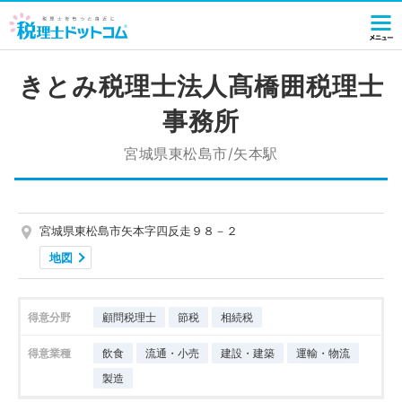
きとみ税理士法人髙橋囲税理士
事務所
宮城県東松島市/矢本駅
宮城県東松島市矢本字四反走９８－２
地図
得意分野
顧問税理士
節税
相続税
得意業種
飲食
流通・小売
建設・建築
運輸・物流
製造