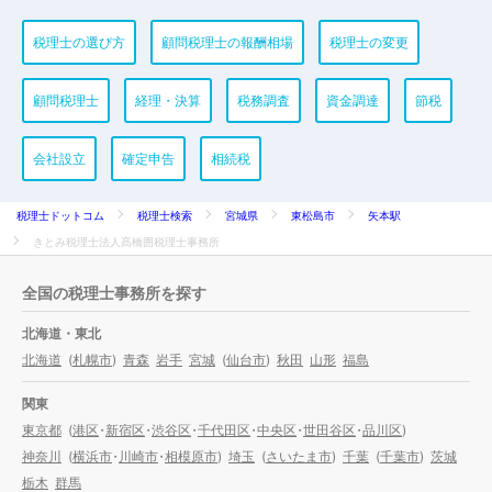
税理士の選び方
顧問税理士の報酬相場
税理士の変更
顧問税理士
経理・決算
税務調査
資金調達
節税
会社設立
確定申告
相続税
税理士ドットコム
税理士検索
宮城県
東松島市
矢本駅
きとみ税理士法人髙橋囲税理士事務所
全国の税理士事務所を探す
北海道・東北
北海道
(
札幌市
)
青森
岩手
宮城
(
仙台市
)
秋田
山形
福島
関東
東京都
(
港区
・
新宿区
・
渋谷区
・
千代田区
・
中央区
・
世田谷区
・
品川区
)
神奈川
(
横浜市
・
川崎市
・
相模原市
)
埼玉
(
さいたま市
)
千葉
(
千葉市
)
茨城
栃木
群馬