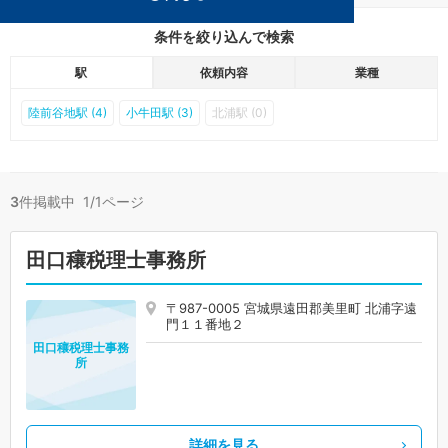
条件を絞り込んで検索
駅
依頼内容
業種
陸前谷地駅 (4)
小牛田駅 (3)
北浦駅 (0)
3
件掲載中 1/1ページ
田口穰税理士事務所
〒987-0005 宮城県遠田郡美里町 北浦字遠
門１１番地２
田口穰税理士事務
所
詳細を見る