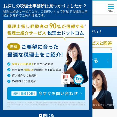
お探しの税理士事務所は見つかりましたか？
税理士紹介サービスなら、ご納得いくまで何度でも税理士事
務所を無料でご紹介可能です。
美里
の税理士・会計事務所の一覧
3件掲載中
美里の事務所が3件見つかりました。
...
もっと見る
閉じる