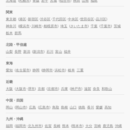
北海道
(
札幌市
)
青森
岩手
宮城
(
仙台市
)
秋田
山形
福島
関東
東京都
(
港区
・
新宿区
・
渋谷区
・
千代田区
・
中央区
・
世田谷区
・
品川区
)
神奈川
(
横浜市
・
川崎市
・
相模原市
)
埼玉
(
さいたま市
)
千葉
(
千葉市
)
茨城
栃木
群馬
北陸・甲信越
山梨
長野
新潟
(
新潟市
)
石川
富山
福井
東海
愛知
(
名古屋市
)
静岡
(
静岡市
・
浜松市
)
岐阜
三重
近畿
大阪
(
大阪市
・
堺市
)
京都
(
京都市
)
兵庫
(
神戸市
)
滋賀
奈良
和歌山
中国・四国
岡山
(
岡山市
)
広島
(
広島市
)
鳥取
島根
山口
徳島
香川
愛媛
高知
九州・沖縄
福岡
(
福岡市
・
北九州市
)
佐賀
長崎
熊本
(
熊本市
)
大分
宮崎
鹿児島
沖縄