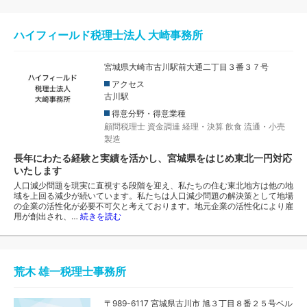
ハイフィールド税理士法人 大崎事務所
宮城県大崎市古川駅前大通二丁目３番３７号
アクセス
古川駅
得意分野・得意業種
顧問税理士
資金調達
経理・決算
飲食
流通・小売
製造
長年にわたる経験と実績を活かし、宮城県をはじめ東北一円対応
いたします
人口減少問題を現実に直視する段階を迎え、私たちの住む東北地方は他の地
域を上回る減少が続いています。私たちは人口減少問題の解決策として地場
の企業の活性化が必要不可欠と考えております。地元企業の活性化により雇
用が創出され、…
続きを読む
荒木 雄一税理士事務所
〒989-6117 宮城県古川市 旭３丁目８番２５号ベル