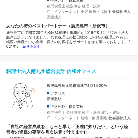
得意分野・得意業種
顧問税理士
確定申告
経理・決算
IT・インターネット
美容
医療・福祉
社会福祉法人
医療法人
あなたの街のベストパートナー（鹿児島市・所沢市）
鹿児島市にて開業28年の松田猛税理士事務所が2019年8月に「税理士法人
船津会計」となりました。代表税理士の松田猛のほか3名の税理士を有し、
幅広い業種の中小企業・個人のお客様をサポートさせて頂いております。2
021年5…
続きを読む
税理士法人南九州総合会計 信和オフィス
鹿児島県鹿児島市南林寺町21番20号
アクセス
新屋敷駅
得意分野・得意業種
顧問税理士
会社設立
経理・決算
建設・建築
IT・インターネット
運輸・物流
製造
社会福祉法人
「自社の経営成績を、もっと早く、正確に知りたい」 という経
営者の皆様の要望を月次決算で叶えます!!