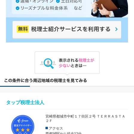
タップ税理士法人
宮崎県都城市中町１７街区２号 ＴＥＲＲＡＳＴＡ
２Ｆ
アクセス
西都城駅から徒歩12分