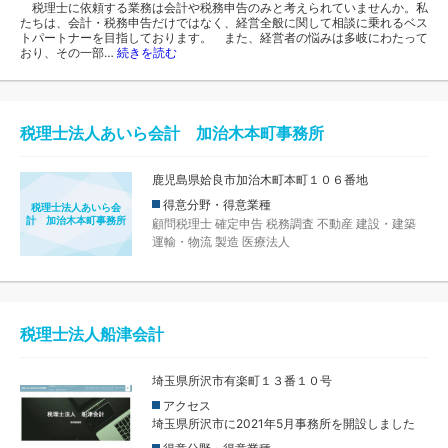
税理士に依頼する業務は会計や税務申告のみと考えられていませんか。私
たちは、会計・税務申告だけではなく、経営全般に関して相談に乗れるベス
トパートナーを目指しております。 また、経営者の悩みは多岐にわたって
おり、その一部…
続きを読む
税理士法人あいら会計 加治木本町事務所
鹿児島県姶良市加治木町本町１０６番地
得意分野・得意業種
税理士法人あいら会
計 加治木本町事務所
顧問税理士
確定申告
税務調査
不動産
建設・建築
運輸・物流
製造
医療法人
税理士法人船津会計
埼玉県所沢市有楽町１３番１０号
アクセス
埼玉県所沢市に2021年5月事務所を開設しました