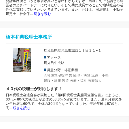
会計事務所というと敷居が高いと思われがちですが、気軽に何でも話せる経
営者のよきパートナーになりたい、そして共に成長することで地域社会の活
性化に貢献していきたいと考えています。また、弁護士、司法書士、不動産
鑑定士、社会保…
続きを読む
橋本和典税理士事務所
鹿児島県鹿児島市城西１丁目２１−１
アクセス
鹿児島中央駅
得意分野・得意業種
会社設立
確定申告
経理・決算
流通・小売
建設・建築
製造
医療・福祉
医療法人
４０代の税理士が対応します！
日本税理士会連合会が実施した「第6回税理士実態調査報告書」によると、
60代～80代の税理士が全体の53.8％を占めています。また、最も分布の多
い年齢層は60代で、全体の30.1％となっていました。平均年齢は67歳と、
高…
続きを読む