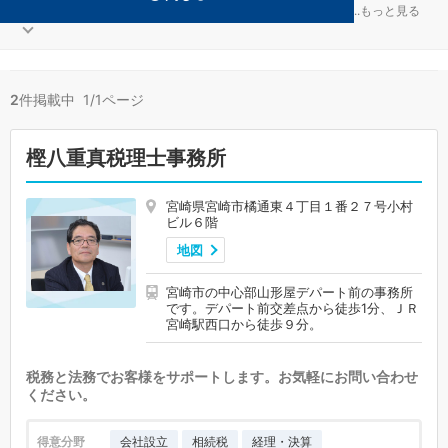
社会福祉法人が得意な宮崎市の事務所が2件見つかりました。
...
もっと見る
2
件掲載中 1/1ページ
樫八重真税理士事務所
宮崎県宮崎市橘通東４丁目１番２７号小村
ビル６階
地図
宮崎市の中心部山形屋デパート前の事務所
です。デパート前交差点から徒歩1分、ＪＲ
宮崎駅西口から徒歩９分。
税務と法務でお客様をサポートします。お気軽にお問い合わせ
ください。
得意分野
会社設立
相続税
経理・決算