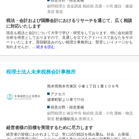
得意分野・得意業種
顧問税理士
資金調達
相続税
流通・小売
建設・建築
美容
製造
税法・会計および国際会計におけるリサーチを通じて、広く相談
に対応いたします
現在も税法と会計について大学で学び・研究をしております。特に会社経営
分析を得意としておりますので、見通しを立てたアドバイスであなたをサポ
ートいたします。普段馴染みのない税理士事務所は、堅苦しいイメージかも
知れませんが、…
続きを読む
税理士法人未来税務会計事務所
熊本県熊本市東区 小峯１丁目１番１０６号
アクセス
健軍町駅より車で11分
得意分野・得意業種
顧問税理士
確定申告
相続税
流通・小売
運輸・物流
製造
社会福祉法人
医療法人
経営者様の目標を実現するために尽力します
経営者の皆様におかれましては、常に試行錯誤を積み重ね、社会、お客様、
そして従業員に対し、よりよい企業を作り上げるために日夜取り組んでいら