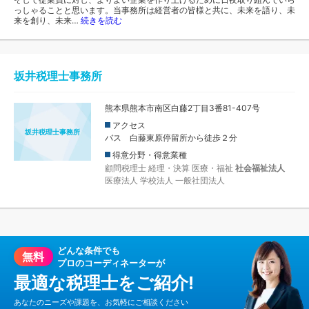
っしゃることと思います。当事務所は経営者の皆様と共に、未来を語り、未
来を創り、未来…
続きを読む
坂井税理士事務所
熊本県熊本市南区白藤2丁目3番81-407号
アクセス
坂井税理士事務所
バス 白藤東原停留所から徒歩２分
得意分野・得意業種
顧問税理士
経理・決算
医療・福祉
社会福祉法人
医療法人
学校法人
一般社団法人
どんな条件でも
無料
プロのコーディネーターが
最適な税理士をご紹介!
あなたのニーズや課題を、お気軽にご相談ください