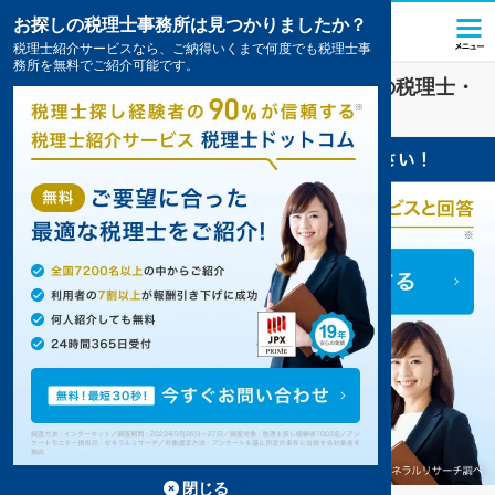
お探しの税理士事務所は見つかりましたか？
税理士紹介サービスなら、ご納得いくまで何度でも税理士事
務所を無料でご紹介可能です。
社会福祉法人
業界に強い
宮崎市(宮崎県)
の税理士・
会計事務所の一覧
2件掲載中
閉じる