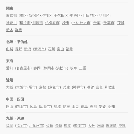
関東
東京都
(
港区
・
新宿区
・
渋谷区
・
千代田区
・
中央区
・
世田谷区
・
品川区
)
神奈川
(
横浜市
・
川崎市
・
相模原市
)
埼玉
(
さいたま市
)
千葉
(
千葉市
)
茨城
栃木
群馬
北陸・甲信越
山梨
長野
新潟
(
新潟市
)
石川
富山
福井
東海
愛知
(
名古屋市
)
静岡
(
静岡市
・
浜松市
)
岐阜
三重
近畿
大阪
(
大阪市
・
堺市
)
京都
(
京都市
)
兵庫
(
神戸市
)
滋賀
奈良
和歌山
中国・四国
岡山
(
岡山市
)
広島
(
広島市
)
鳥取
島根
山口
徳島
香川
愛媛
高知
九州・沖縄
福岡
(
福岡市
・
北九州市
)
佐賀
長崎
熊本
(
熊本市
)
大分
宮崎
鹿児島
沖縄