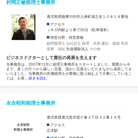
村岡正敏税理士事務所
鹿児島県薩摩川内市入来町浦之名１０８１８番地
アクセス
ＪＲ川内駅より車で20分（駐車場有）
得意分野・得意業種
顧問税理士
会社設立
経理・決算
建設・建築
美容
医療・福祉
社会福祉法人
その他
ビジネスドクターとして貴社の発展を支えます
当事務所は、2007年12月に税理士事務所をスタートしました。開業から今
まで、多くの方々から厳しい言葉、温かい言葉をいただきながら成長してま
いりました。当事務所の所属税理士が業務に取り組む上で大事にしているこ
とは、お客…
続きを読む
永吉昭和税理士事務所
鹿児島県鹿児島市星ケ峯３丁目３２番１４号
アクセス
広木駅