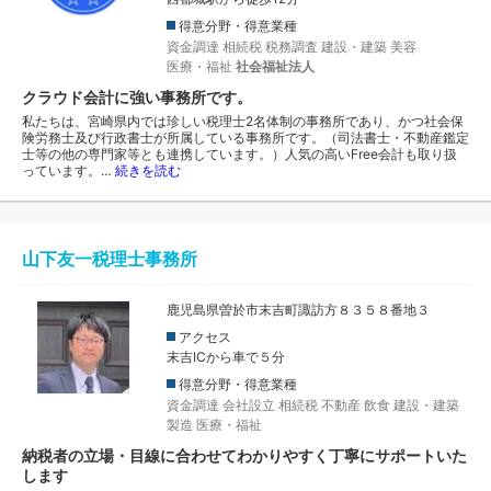
得意分野・得意業種
資金調達
相続税
税務調査
建設・建築
美容
医療・福祉
社会福祉法人
クラウド会計に強い事務所です。
私たちは、宮崎県内では珍しい税理士2名体制の事務所であり、かつ社会保
険労務士及び行政書士が所属している事務所です。（司法書士・不動産鑑定
士等の他の専門家等とも連携しています。）人気の高いFree会計も取り扱
っています。…
続きを読む
山下友一税理士事務所
鹿児島県曽於市末吉町諏訪方８３５８番地３
アクセス
末吉ICから車で５分
得意分野・得意業種
資金調達
会社設立
相続税
不動産
飲食
建設・建築
製造
医療・福祉
納税者の立場・目線に合わせてわかりやすく丁寧にサポートいた
します