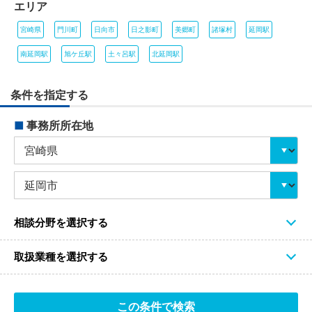
エリア
宮崎県
門川町
日向市
日之影町
美郷町
諸塚村
延岡駅
南延岡駅
旭ケ丘駅
土々呂駅
北延岡駅
条件を指定する
■
事務所所在地
相談分野を選択する
取扱業種を選択する