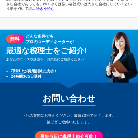
さな会社であっても、ゆくゆくは強い会社或いは大きな会社にしていくとい
う夢を抱いて現…
続きを読む
どんな条件でも
無料
プロのコーディネーターが
最適な税理士をご紹介!
あなたのニーズや課題を、お気軽にご相談ください
7割以上
が費用削減に成功！
24時間365日受付
お問い合わせ
下記の質問にお答えください。最短30秒で完了します。
後ほどご連絡いたします。
最短当日に税理士紹介可能！