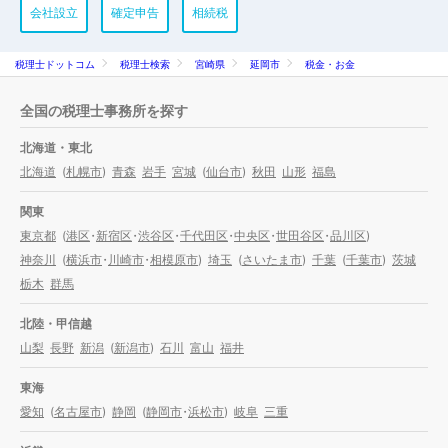
会社設立
確定申告
相続税
税理士ドットコム
税理士検索
宮崎県
延岡市
税金・お金
全国の税理士事務所を探す
北海道・東北
北海道
(
札幌市
)
青森
岩手
宮城
(
仙台市
)
秋田
山形
福島
関東
東京都
(
港区
・
新宿区
・
渋谷区
・
千代田区
・
中央区
・
世田谷区
・
品川区
)
神奈川
(
横浜市
・
川崎市
・
相模原市
)
埼玉
(
さいたま市
)
千葉
(
千葉市
)
茨城
栃木
群馬
北陸・甲信越
山梨
長野
新潟
(
新潟市
)
石川
富山
福井
東海
愛知
(
名古屋市
)
静岡
(
静岡市
・
浜松市
)
岐阜
三重