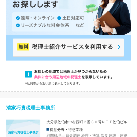
※延岡市から近い順に表示しております。
清家巧貴税理士事務所
大分県佐伯市中村西町２番３０号ＮＴＴ佐伯ビル
得意分野・得意業種
清家巧貴税理士事務所
顧問税理士
資金調達
経理・決算
飲食
建設・建築