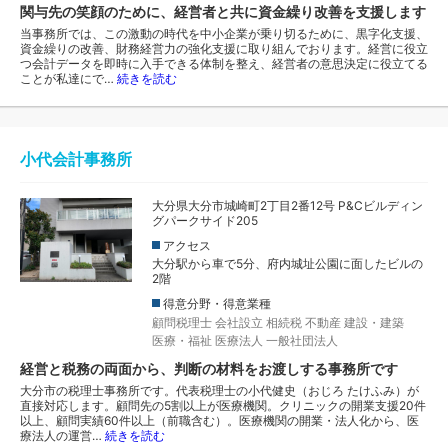
関与先の笑顔のために、経営者と共に資金繰り改善を支援します
当事務所では、この激動の時代を中小企業が乗り切るために、黒字化支援、
資金繰りの改善、財務経営力の強化支援に取り組んでおります。経営に役立
つ会計データを即時に入手できる体制を整え、経営者の意思決定に役立てる
ことが私達にで…
続きを読む
小代会計事務所
大分県大分市城崎町2丁目2番12号 P&Cビルディン
グパークサイド205
アクセス
大分駅から車で5分、府内城址公園に面したビルの
2階
得意分野・得意業種
顧問税理士
会社設立
相続税
不動産
建設・建築
医療・福祉
医療法人
一般社団法人
経営と税務の両面から、判断の材料をお渡しする事務所です
大分市の税理士事務所です。代表税理士の小代健史（おじろ たけふみ）が
直接対応します。顧問先の5割以上が医療機関。クリニックの開業支援20件
以上、顧問実績60件以上（前職含む）。医療機関の開業・法人化から、医
療法人の運営…
続きを読む