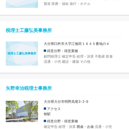
製造
医療・福祉
旅行・ホテル
税理士工藤弘美事務所
大分県臼杵市大字江無田１６４５番地の４
得意分野・得意業種
税理士工藤弘美事務所
顧問税理士
確定申告
経理・決算
不動産
飲食
流通・小売
建設・建築
その他
矢野幸治税理士事務所
大分県大分市明野高尾3-2-9
アクセス
牧駅
得意分野・得意業種
確定申告
経理・決算
税金・お金
流通・小売