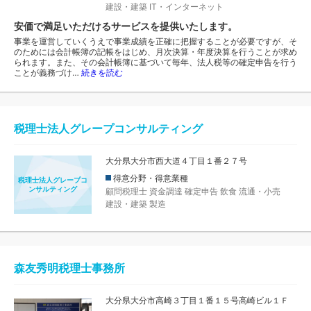
建設・建築
IT・インターネット
安価で満足いただけるサービスを提供いたします。
事業を運営していくうえで事業成績を正確に把握することが必要ですが、そ
のためには会計帳簿の記帳をはじめ、月次決算・年度決算を行うことが求め
られます。また、その会計帳簿に基づいて毎年、法人税等の確定申告を行う
ことが義務づけ…
続きを読む
税理士法人グレープコンサルティング
大分県大分市西大道４丁目１番２７号
得意分野・得意業種
税理士法人グレープコ
ンサルティング
顧問税理士
資金調達
確定申告
飲食
流通・小売
建設・建築
製造
森友秀明税理士事務所
大分県大分市高崎３丁目１番１５号高崎ビル１Ｆ