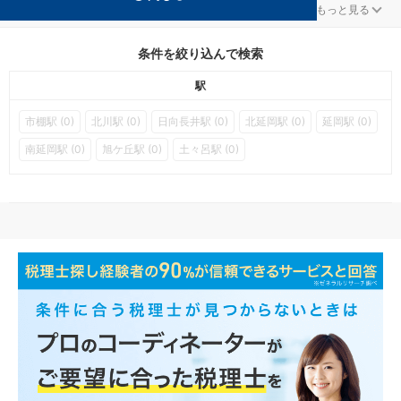
延岡の税金・お金対策を扱う税理士事務所の検索結果です。
...
もっと見る
条件を絞り込んで検索
駅
市棚駅 (0)
北川駅 (0)
日向長井駅 (0)
北延岡駅 (0)
延岡駅 (0)
南延岡駅 (0)
旭ケ丘駅 (0)
土々呂駅 (0)