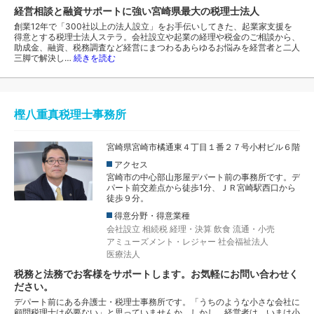
経営相談と融資サポートに強い宮崎県最大の税理士法人
創業12年で「300社以上の法人設立」をお手伝いしてきた、起業家支援を
得意とする税理士法人ステラ。会社設立や起業の経理や税金のご相談から、
助成金、融資、税務調査など経営にまつわるあらゆるお悩みを経営者と二人
三脚で解決し…
続きを読む
樫八重真税理士事務所
宮崎県宮崎市橘通東４丁目１番２７号小村ビル６階
アクセス
宮崎市の中心部山形屋デパート前の事務所です。デ
パート前交差点から徒歩1分、ＪＲ宮崎駅西口から
徒歩９分。
得意分野・得意業種
会社設立
相続税
経理・決算
飲食
流通・小売
アミューズメント・レジャー
社会福祉法人
医療法人
税務と法務でお客様をサポートします。お気軽にお問い合わせく
ださい。
デパート前にある弁護士・税理士事務所です。「うちのような小さな会社に
顧問税理士は必要ない」と思っていませんか。しかし、経営者は、いまは小