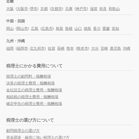
近畿
大阪
(
大阪市
・
堺市
)
京都
(
京都市
)
兵庫
(
神戸市
)
滋賀
奈良
和歌山
中国・四国
岡山
(
岡山市
)
広島
(
広島市
)
鳥取
島根
山口
徳島
香川
愛媛
高知
九州・沖縄
福岡
(
福岡市
・
北九州市
)
佐賀
長崎
熊本
(
熊本市
)
大分
宮崎
鹿児島
沖縄
税理士にかかる費用について
税理士の顧問料・報酬相場
決算の税理士費用・報酬相場
会社設立の税理士費用・報酬相場
相続税の税理士費用・報酬相場
確定申告の税理士費用・報酬相場
税理士の選び方について
顧問税理士の選び方
資金調達・融資に強い税理士の選び方