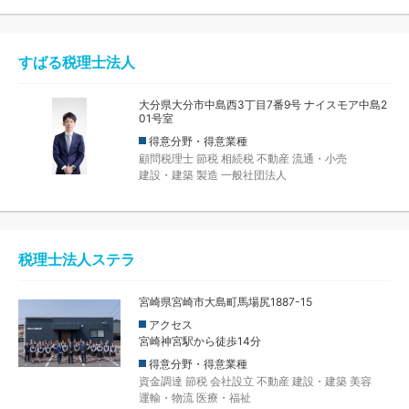
すばる税理士法人
大分県大分市中島西3丁目7番9号 ナイスモア中島2
01号室
得意分野・得意業種
顧問税理士
節税
相続税
不動産
流通・小売
建設・建築
製造
一般社団法人
税理士法人ステラ
宮崎県宮崎市大島町馬場尻1887-15
アクセス
宮崎神宮駅から徒歩14分
得意分野・得意業種
資金調達
節税
会社設立
不動産
建設・建築
美容
運輸・物流
医療・福祉