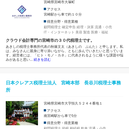
宮崎県宮崎市大塚町
アクセス
宮崎駅から車で約１０分
得意分野・得意業種
顧問税理士
確定申告
経理・決算
流通・小売
IT・インターネット
美容
製造
医療・福祉
クラウド会計専門の宮崎市の３０代税理士です。
あきしの税理士事務所代表の秋篠文太（あきしの ぶんた）と申します。私
は、みなさんに親身に寄り添いながら、ともに歩んでいきたいと思っていま
す。経営者には、「ヒト・モノ・カネ」に代表されるように様々な課題や悩
みがあると思い…
続きを読む
日本クレアス税理士法人 宮崎本部 長谷川税理士事務
所
宮崎県宮崎市大字恒久５２４４番地１
アクセス
南宮崎駅から車で5分
得意分野・得意業種
顧問税理士
節税
相続税
飲食
流通・小売