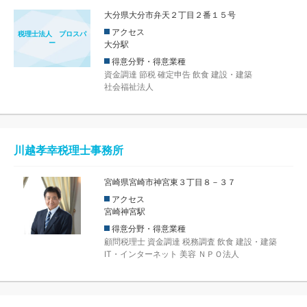
大分県大分市弁天２丁目２番１５号
アクセス
税理士法人 プロスパ
ー
大分駅
得意分野・得意業種
資金調達
節税
確定申告
飲食
建設・建築
社会福祉法人
川越孝幸税理士事務所
宮崎県宮崎市神宮東３丁目８－３７
アクセス
宮崎神宮駅
得意分野・得意業種
顧問税理士
資金調達
税務調査
飲食
建設・建築
IT・インターネット
美容
ＮＰＯ法人