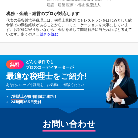
建設・建築
医療・福祉
医療法人
税務・金融・経営のプロが対応します
代表の長谷川浩平税理士は、税理士業以外にもレストランをはじめとした飲
食業での勤務経験があることから、コミュニケーションを大事にしていま
す。お客様に寄り添いながら、会話を通して問題解決に当たれればと考えて
います。多くのス…
続きを読む
どんな条件でも
無料
プロのコーディネーターが
最適な税理士をご紹介!
あなたのニーズや課題を、お気軽にご相談ください
7割以上
が費用削減に成功！
24時間365日受付
お問い合わせ