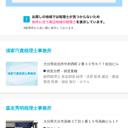
※延岡市から近い順に表示しております。
清家巧貴税理士事務所
大分県佐伯市中村西町２番３０号ＮＴＴ佐伯ビル
得意分野・得意業種
清家巧貴税理士事務所
顧問税理士
資金調達
経理・決算
飲食
建設・建築
製造
医療・福祉
旅行・ホテル
森友秀明税理士事務所
大分県大分市高崎３丁目１番１５号高崎ビル１Ｆ