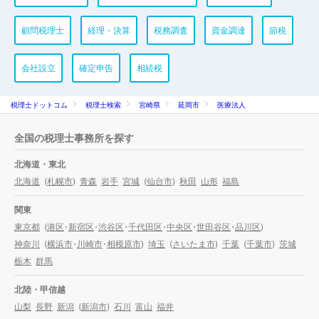
顧問税理士
経理・決算
税務調査
資金調達
節税
会社設立
確定申告
相続税
税理士ドットコム
税理士検索
宮崎県
延岡市
医療法人
全国の税理士事務所を探す
北海道・東北
北海道
(
札幌市
)
青森
岩手
宮城
(
仙台市
)
秋田
山形
福島
関東
東京都
(
港区
・
新宿区
・
渋谷区
・
千代田区
・
中央区
・
世田谷区
・
品川区
)
神奈川
(
横浜市
・
川崎市
・
相模原市
)
埼玉
(
さいたま市
)
千葉
(
千葉市
)
茨城
栃木
群馬
北陸・甲信越
山梨
長野
新潟
(
新潟市
)
石川
富山
福井