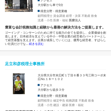
アクセス
大分駅から車で5分
得意分野・得意業種
顧問税理士
資金調達
経理・決算
不動産
飲食
流通・小売
医療・福祉
医療法人
豊富な会計税務知識と経験から最善の解決方法をご提案します。
ゴーイング・コンサーンのために持てる能力の全てを提供し、企業価値を創
造します。日本経済を支えている中小・中堅企業の経営者のパートナーとし
て経営基盤を支えます。企業が成長していくには、優秀な経営者、すばらし
い社員だけでな…
続きを読む
足立和彦税理士事務所
大分県大分市末広町１丁目６番３３号三和コーポ末
広No.１８ー１０２
アクセス
大分駅から徒歩３分
得意分野・得意業種
顧問税理士
確定申告
税務調査
不動産
飲食
流通・小売
建設・建築
医療・福祉