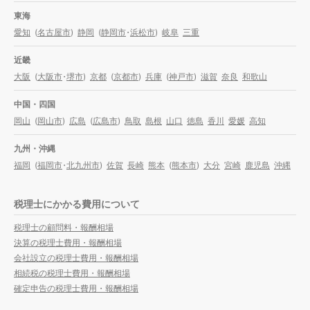
東海
愛知
(
名古屋市
)
静岡
(
静岡市
・
浜松市
)
岐阜
三重
近畿
大阪
(
大阪市
・
堺市
)
京都
(
京都市
)
兵庫
(
神戸市
)
滋賀
奈良
和歌山
中国・四国
岡山
(
岡山市
)
広島
(
広島市
)
鳥取
島根
山口
徳島
香川
愛媛
高知
九州・沖縄
福岡
(
福岡市
・
北九州市
)
佐賀
長崎
熊本
(
熊本市
)
大分
宮崎
鹿児島
沖縄
税理士にかかる費用について
税理士の顧問料・報酬相場
決算の税理士費用・報酬相場
会社設立の税理士費用・報酬相場
相続税の税理士費用・報酬相場
確定申告の税理士費用・報酬相場