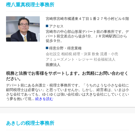
樫八重真税理士事務所
宮崎県宮崎市橘通東４丁目１番２７号小村ビル６階
アクセス
宮崎市の中心部山形屋デパート前の事務所です。デ
パート前交差点から徒歩1分、ＪＲ宮崎駅西口から
徒歩９分。
得意分野・得意業種
会社設立
相続税
経理・決算
飲食
流通・小売
アミューズメント・レジャー
社会福祉法人
医療法人
税務と法務でお客様をサポートします。お気軽にお問い合わせく
ださい。
デパート前にある弁護士・税理士事務所です。「うちのような小さな会社に
顧問税理士は必要ない」と思っていませんか。しかし、経営者は、いまは小
さな会社であっても、ゆくゆくは強い会社或いは大きな会社にしていくとい
う夢を抱いて現…
続きを読む
あきしの税理士事務所