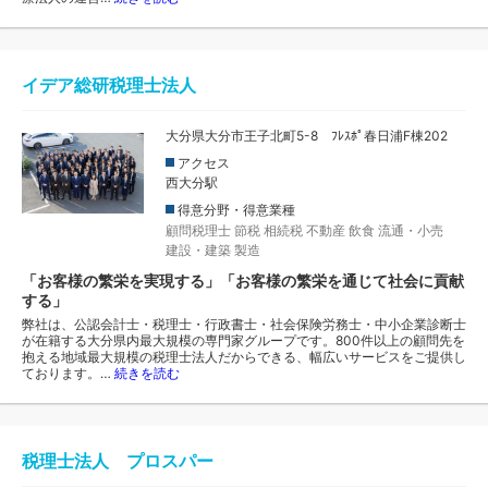
イデア総研税理士法人
大分県大分市王子北町5-8 ﾌﾚｽﾎﾟ春日浦F棟202
アクセス
西大分駅
得意分野・得意業種
顧問税理士
節税
相続税
不動産
飲食
流通・小売
建設・建築
製造
「お客様の繁栄を実現する」「お客様の繁栄を通じて社会に貢献
する」
弊社は、公認会計士・税理士・行政書士・社会保険労務士・中小企業診断士
が在籍する大分県内最大規模の専門家グループです。800件以上の顧問先を
抱える地域最大規模の税理士法人だからできる、幅広いサービスをご提供し
ております。…
続きを読む
税理士法人 プロスパー