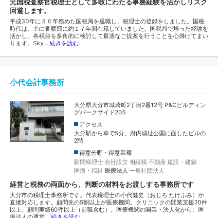
元国税査察官税理士として多岐にわたる事務経験を活かしリスク
回避します。
平成30年に３０年務めた国税局を退職し、税理士の登録をしました。国税
時代は、主に査察部に約１７年間在籍していました。国税局で培った経験を
活かし、各税目を多角的に検討して最適なご提案を行うことを心掛けてまい
ります。Sky…
続きを読む
小代会計事務所
大分県大分市城崎町2丁目2番12号 P&Cビルディン
グパークサイド205
アクセス
大分駅から車で5分、府内城址公園に面したビルの
2階
得意分野・得意業種
顧問税理士
会社設立
相続税
不動産
建設・建築
医療・福祉
医療法人
一般社団法人
経営と税務の両面から、判断の材料をお渡しする事務所です
大分市の税理士事務所です。代表税理士の小代健史（おじろ たけふみ）が
直接対応します。顧問先の5割以上が医療機関。クリニックの開業支援20件
以上、顧問実績60件以上（前職含む）。医療機関の開業・法人化から、医
療法人の運営…
続きを読む