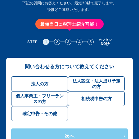
下記の質問にお答えください。最短30秒で完了します。
後ほどご連絡いたします。
最短当日に税理士紹介可能！
カンタン
STEP
1
2
3
4
5
30秒
問い合わせる方について教えてください
法人設立・法人成り予定
法人の方
の方
個人事業主・フリーラン
相続税申告の方
スの方
確定申告・その他
次へ