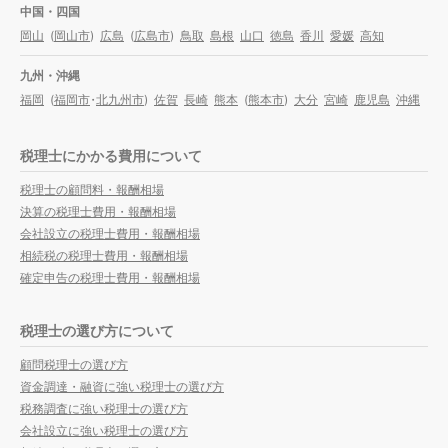
中国・四国
岡山
(
岡山市
)
広島
(
広島市
)
鳥取
島根
山口
徳島
香川
愛媛
高知
九州・沖縄
福岡
(
福岡市
・
北九州市
)
佐賀
長崎
熊本
(
熊本市
)
大分
宮崎
鹿児島
沖縄
税理士にかかる費用について
税理士の顧問料・報酬相場
決算の税理士費用・報酬相場
会社設立の税理士費用・報酬相場
相続税の税理士費用・報酬相場
確定申告の税理士費用・報酬相場
税理士の選び方について
顧問税理士の選び方
資金調達・融資に強い税理士の選び方
税務調査に強い税理士の選び方
会社設立に強い税理士の選び方