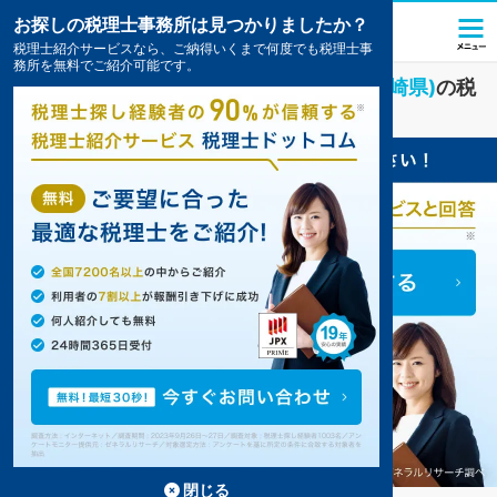
お探しの税理士事務所は見つかりましたか？
税理士紹介サービスなら、ご納得いくまで何度でも税理士事
務所を無料でご紹介可能です。
IT・インターネット
業界に強い
延岡市(宮崎県)
の税
理士・会計事務所の一覧
閉じる