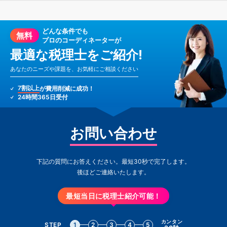
どんな条件でも
無料
プロのコーディネーターが
最適な税理士をご紹介!
あなたのニーズや課題を、お気軽にご相談ください
7割以上
が費用削減に成功！
24時間365日受付
お問い合わせ
下記の質問にお答えください。最短30秒で完了します。
後ほどご連絡いたします。
最短当日に税理士紹介可能！
カンタン
STEP
1
2
3
4
5