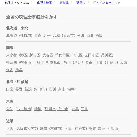
税理士ドットコム
税理士検索
宮崎県
延岡市
IT・インターネット
全国の税理士事務所を探す
北海道・東北
北海道
(
札幌市
)
青森
岩手
宮城
(
仙台市
)
秋田
山形
福島
関東
東京都
(
港区
・
新宿区
・
渋谷区
・
千代田区
・
中央区
・
世田谷区
・
品川区
)
神奈川
(
横浜市
・
川崎市
・
相模原市
)
埼玉
(
さいたま市
)
千葉
(
千葉市
)
茨城
栃木
群馬
北陸・甲信越
山梨
長野
新潟
(
新潟市
)
石川
富山
福井
東海
愛知
(
名古屋市
)
静岡
(
静岡市
・
浜松市
)
岐阜
三重
近畿
大阪
(
大阪市
・
堺市
)
京都
(
京都市
)
兵庫
(
神戸市
)
滋賀
奈良
和歌山