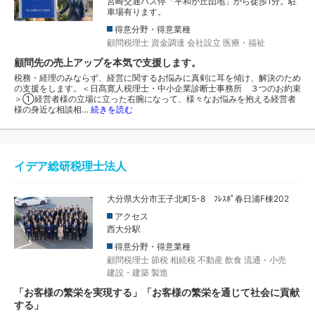
宮崎交通バス停「平和が丘団地」から徒歩1分。駐
車場有ります。
得意分野・得意業種
顧問税理士
資金調達
会社設立
医療・福祉
顧問先の売上アップを本気で支援します。
税務・経理のみならず、経営に関するお悩みに真剣に耳を傾け、解決のため
の支援をします。＜日髙寛人税理士・中小企業診断士事務所 ３つのお約束
＞①経営者様の立場に立った右腕になって、様々なお悩みを抱える経営者
様の身近な相談相…
続きを読む
イデア総研税理士法人
大分県大分市王子北町5-8 ﾌﾚｽﾎﾟ春日浦F棟202
アクセス
西大分駅
得意分野・得意業種
顧問税理士
節税
相続税
不動産
飲食
流通・小売
建設・建築
製造
「お客様の繁栄を実現する」「お客様の繁栄を通じて社会に貢献
する」