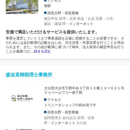
アクセス
牧駅
得意分野・得意業種
確定申告
経理・決算
税金・お金
流通・小売
建設・建築
IT・インターネット
安価で満足いただけるサービスを提供いたします。
事業を運営していくうえで事業成績を正確に把握することが必要ですが、そ
のためには会計帳簿の記帳をはじめ、月次決算・年度決算を行うことが求め
られます。また、その会計帳簿に基づいて毎年、法人税等の確定申告を行う
ことが義務づけ…
続きを読む
森迫直樹税理士事務所
大分県大分市下郡中央３丁目１０番１３ー６０１号
ドゥペールワコー南下郡
アクセス
トリニータショップの斜め前です
得意分野・得意業種
顧問税理士
会社設立
経理・決算
IT・インターネット
その他