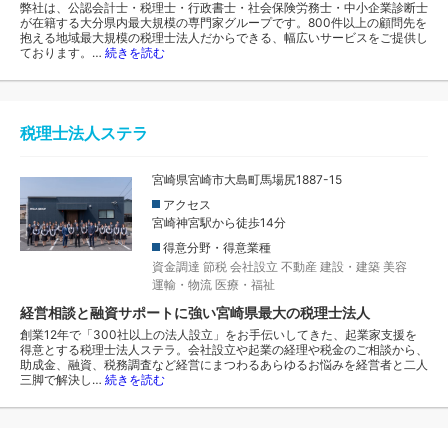
弊社は、公認会計士・税理士・行政書士・社会保険労務士・中小企業診断士
が在籍する大分県内最大規模の専門家グループです。800件以上の顧問先を
抱える地域最大規模の税理士法人だからできる、幅広いサービスをご提供し
ております。…
続きを読む
税理士法人ステラ
宮崎県宮崎市大島町馬場尻1887-15
アクセス
宮崎神宮駅から徒歩14分
得意分野・得意業種
資金調達
節税
会社設立
不動産
建設・建築
美容
運輸・物流
医療・福祉
経営相談と融資サポートに強い宮崎県最大の税理士法人
創業12年で「300社以上の法人設立」をお手伝いしてきた、起業家支援を
得意とする税理士法人ステラ。会社設立や起業の経理や税金のご相談から、
助成金、融資、税務調査など経営にまつわるあらゆるお悩みを経営者と二人
三脚で解決し…
続きを読む