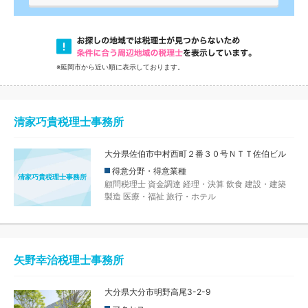
※延岡市から近い順に表示しております。
清家巧貴税理士事務所
大分県佐伯市中村西町２番３０号ＮＴＴ佐伯ビル
得意分野・得意業種
清家巧貴税理士事務所
顧問税理士
資金調達
経理・決算
飲食
建設・建築
製造
医療・福祉
旅行・ホテル
矢野幸治税理士事務所
大分県大分市明野高尾3-2-9