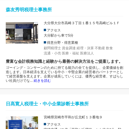
森友秀明税理士事務所
大分県大分市高崎３丁目１番１５号高崎ビル１Ｆ
アクセス
大分駅から車で5分
得意分野・得意業種
顧問税理士
資金調達
経理・決算
不動産
飲食
流通・小売
医療・福祉
医療法人
豊富な会計税務知識と経験から最善の解決方法をご提案します。
ゴーイング・コンサーンのために持てる能力の全てを提供し、企業価値を創
造します。日本経済を支えている中小・中堅企業の経営者のパートナーとし
て経営基盤を支えます。企業が成長していくには、優秀な経営者、すばらし
い社員だけでな…
続きを読む
日髙寛人税理士・中小企業診断士事務所
宮崎県宮崎市平和が丘北町１３番地９
アクセス