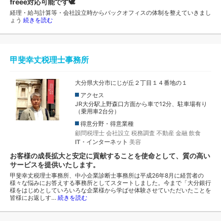
freee対応可能です🕊️
経理・給与計算等・会社設立時からバックオフィスの体制を整えていきまし
ょう
続きを読む
甲斐幸丈税理士事務所
大分県大分市にじが丘２丁目１４番地の１
アクセス
JR大分駅上野森口方面から車で12分、駐車場有り
（乗用車2台分）
得意分野・得意業種
顧問税理士
会社設立
税務調査
不動産
金融
飲食
IT・インターネット
美容
お客様の成長拡大と安定に貢献することを使命として、質の高い
サービスを提供いたします。
甲斐幸丈税理士事務所、中小企業診断士事務所は平成26年8月に経営者の
様々な悩みにお答えする事務所としてスタートしました。今まで「大分銀行
様をはじめとしていろいろな企業様から学ばせ体験させていただいたことを
皆様にお返しす…
続きを読む