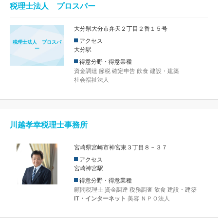
税理士法人 プロスパー
大分県大分市弁天２丁目２番１５号
アクセス
税理士法人 プロスパ
ー
大分駅
得意分野・得意業種
資金調達
節税
確定申告
飲食
建設・建築
社会福祉法人
川越孝幸税理士事務所
宮崎県宮崎市神宮東３丁目８－３７
アクセス
宮崎神宮駅
得意分野・得意業種
顧問税理士
資金調達
税務調査
飲食
建設・建築
IT・インターネット
美容
ＮＰＯ法人