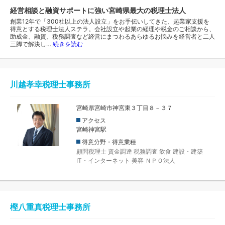
経営相談と融資サポートに強い宮崎県最大の税理士法人
創業12年で「300社以上の法人設立」をお手伝いしてきた、起業家支援を
得意とする税理士法人ステラ。会社設立や起業の経理や税金のご相談から、
助成金、融資、税務調査など経営にまつわるあらゆるお悩みを経営者と二人
三脚で解決し…
続きを読む
川越孝幸税理士事務所
宮崎県宮崎市神宮東３丁目８－３７
アクセス
宮崎神宮駅
得意分野・得意業種
顧問税理士
資金調達
税務調査
飲食
建設・建築
IT・インターネット
美容
ＮＰＯ法人
樫八重真税理士事務所