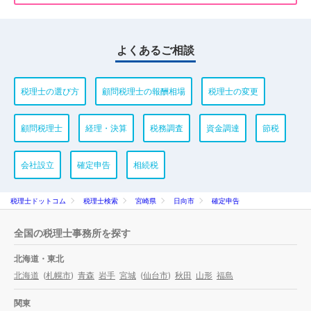
よくあるご相談
税理士の選び方
顧問税理士の報酬相場
税理士の変更
顧問税理士
経理・決算
税務調査
資金調達
節税
会社設立
確定申告
相続税
税理士ドットコム
税理士検索
宮崎県
日向市
確定申告
全国の税理士事務所を探す
北海道・東北
北海道
(
札幌市
)
青森
岩手
宮城
(
仙台市
)
秋田
山形
福島
関東