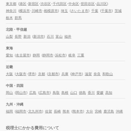
東京都
(
港区
・
新宿区
・
渋谷区
・
千代田区
・
中央区
・
世田谷区
・
品川区
)
神奈川
(
横浜市
・
川崎市
・
相模原市
)
埼玉
(
さいたま市
)
千葉
(
千葉市
)
茨城
栃木
群馬
北陸・甲信越
山梨
長野
新潟
(
新潟市
)
石川
富山
福井
東海
愛知
(
名古屋市
)
静岡
(
静岡市
・
浜松市
)
岐阜
三重
近畿
大阪
(
大阪市
・
堺市
)
京都
(
京都市
)
兵庫
(
神戸市
)
滋賀
奈良
和歌山
中国・四国
岡山
(
岡山市
)
広島
(
広島市
)
鳥取
島根
山口
徳島
香川
愛媛
高知
九州・沖縄
福岡
(
福岡市
・
北九州市
)
佐賀
長崎
熊本
(
熊本市
)
大分
宮崎
鹿児島
沖縄
税理士にかかる費用について