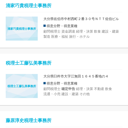
清家巧貴税理士事務所
大分県佐伯市中村西町２番３０号ＮＴＴ佐伯ビル
得意分野・得意業種
清家巧貴税理士事務所
顧問税理士
資金調達
経理・決算
飲食
建設・建築
製造
医療・福祉
旅行・ホテル
税理士工藤弘美事務所
大分県臼杵市大字江無田１６４５番地の４
得意分野・得意業種
税理士工藤弘美事務所
顧問税理士
確定申告
経理・決算
不動産
飲食
流通・小売
建設・建築
その他
藤原淳史税理士事務所