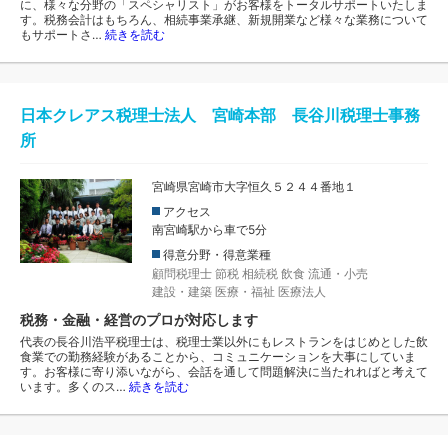
に、様々な分野の「スペシャリスト」がお客様をトータルサポートいたしま
す。税務会計はもちろん、相続事業承継、新規開業など様々な業務について
もサポートさ…
続きを読む
日本クレアス税理士法人 宮崎本部 長谷川税理士事務
所
宮崎県宮崎市大字恒久５２４４番地１
アクセス
南宮崎駅から車で5分
得意分野・得意業種
顧問税理士
節税
相続税
飲食
流通・小売
建設・建築
医療・福祉
医療法人
税務・金融・経営のプロが対応します
代表の長谷川浩平税理士は、税理士業以外にもレストランをはじめとした飲
食業での勤務経験があることから、コミュニケーションを大事にしていま
す。お客様に寄り添いながら、会話を通して問題解決に当たれればと考えて
います。多くのス…
続きを読む