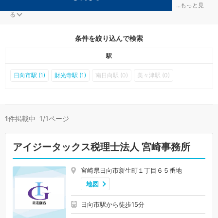
日向の確定申告対策を扱う税理士事務所が1件見つかりました。
...
もっと見
る
条件を絞り込んで検索
駅
日向市駅 (1)
財光寺駅 (1)
南日向駅 (0)
美々津駅 (0)
1
件掲載中 1/1ページ
アイジータックス税理士法人 宮崎事務所
宮崎県日向市新生町１丁目６５番地
地図
日向市駅から徒歩15分