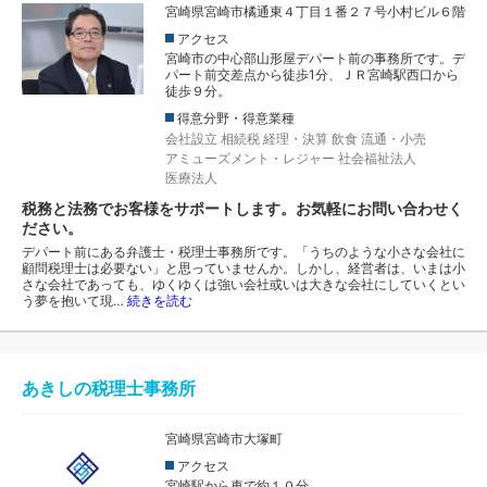
宮崎県宮崎市橘通東４丁目１番２７号小村ビル６階
アクセス
宮崎市の中心部山形屋デパート前の事務所です。デ
パート前交差点から徒歩1分、ＪＲ宮崎駅西口から
徒歩９分。
得意分野・得意業種
会社設立
相続税
経理・決算
飲食
流通・小売
アミューズメント・レジャー
社会福祉法人
医療法人
税務と法務でお客様をサポートします。お気軽にお問い合わせく
ださい。
デパート前にある弁護士・税理士事務所です。「うちのような小さな会社に
顧問税理士は必要ない」と思っていませんか。しかし、経営者は、いまは小
さな会社であっても、ゆくゆくは強い会社或いは大きな会社にしていくとい
う夢を抱いて現…
続きを読む
あきしの税理士事務所
宮崎県宮崎市大塚町
アクセス
宮崎駅から車で約１０分