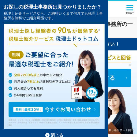
お探しの税理士事務所は見つかりましたか？
税理士紹介サービスなら、ご納得いくまで何度でも税理士事
務所を無料でご紹介可能です。
日向
で
確定申告
対策を扱う税理士・会計事務所の一
覧
1件掲載中
閉じる