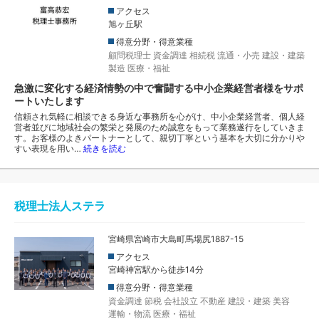
アクセス
旭ヶ丘駅
得意分野・得意業種
顧問税理士
資金調達
相続税
流通・小売
建設・建築
製造
医療・福祉
急激に変化する経済情勢の中で奮闘する中小企業経営者様をサポ
ートいたします
信頼され気軽に相談できる身近な事務所を心がけ、中小企業経営者、個人経
営者並びに地域社会の繁栄と発展のため誠意をもって業務遂行をしていきま
す。お客様のよきパートナーとして、親切丁寧という基本を大切に分かりや
すい表現を用い…
続きを読む
税理士法人ステラ
宮崎県宮崎市大島町馬場尻1887-15
アクセス
宮崎神宮駅から徒歩14分
得意分野・得意業種
資金調達
節税
会社設立
不動産
建設・建築
美容
運輸・物流
医療・福祉