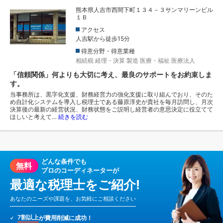
熊本県人吉市西間下町１３４－３サンマリーンビル
１Ｂ
アクセス
人吉駅から徒歩15分
得意分野・得意業種
相続税
経理・決算
製造
医療・福祉
医療法人
「信頼関係」何よりも大切に考え、最良のサポートをお約束しま
す。
当事務所は、黒字化支援、財務経営力の強化支援に取り組んでおり、そのた
め自計化システムを導入し税理士である藤原淳史が貴社を毎月訪問し、月次
決算後の最新の経営状況、財務状態をご説明し経営者の意思決定に役立てて
ほしいと考えて…
続きを読む
どんな条件でも
無料
プロのコーディネーターが
最適な税理士をご紹介!
あなたのニーズや課題を、お気軽にご相談ください
7割以上
が費用削減に成功！