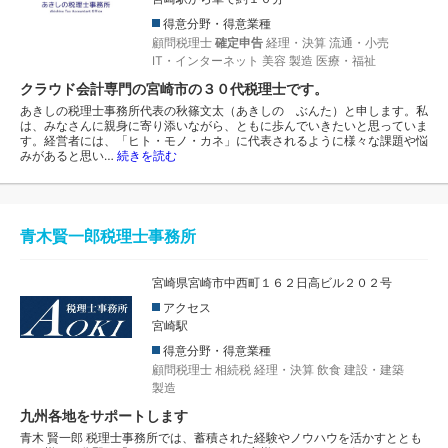
得意分野・得意業種
顧問税理士
確定申告
経理・決算
流通・小売
IT・インターネット
美容
製造
医療・福祉
クラウド会計専門の宮崎市の３０代税理士です。
あきしの税理士事務所代表の秋篠文太（あきしの ぶんた）と申します。私
は、みなさんに親身に寄り添いながら、ともに歩んでいきたいと思っていま
す。経営者には、「ヒト・モノ・カネ」に代表されるように様々な課題や悩
みがあると思い…
続きを読む
青木賢一郎税理士事務所
宮崎県宮崎市中西町１６２日高ビル２０２号
アクセス
宮崎駅
得意分野・得意業種
顧問税理士
相続税
経理・決算
飲食
建設・建築
製造
九州各地をサポートします
青木 賢一郎 税理士事務所では、蓄積された経験やノウハウを活かすととも