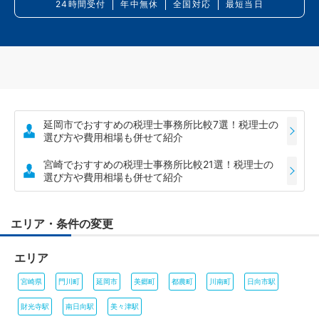
24時間受付
年中無休
全国対応
最短当日
延岡市でおすすめの税理士事務所比較7選！税理士の
選び方や費用相場も併せて紹介
宮崎でおすすめの税理士事務所比較21選！税理士の
選び方や費用相場も併せて紹介
エリア・条件の変更
エリア
宮崎県
門川町
延岡市
美郷町
都農町
川南町
日向市駅
財光寺駅
南日向駅
美々津駅