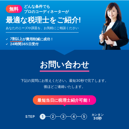
どんな条件でも
無料
プロのコーディネーターが
最適な税理士をご紹介!
あなたのニーズや課題を、お気軽にご相談ください
7割以上
が費用削減に成功！
24時間365日受付
お問い合わせ
下記の質問にお答えください。最短30秒で完了します。
後ほどご連絡いたします。
最短当日に税理士紹介可能！
カンタン
STEP
1
2
3
4
5
30秒