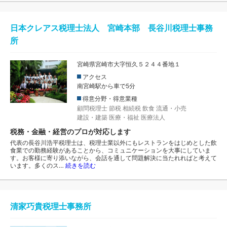
日本クレアス税理士法人 宮崎本部 長谷川税理士事務
所
宮崎県宮崎市大字恒久５２４４番地１
アクセス
南宮崎駅から車で5分
得意分野・得意業種
顧問税理士
節税
相続税
飲食
流通・小売
建設・建築
医療・福祉
医療法人
税務・金融・経営のプロが対応します
代表の長谷川浩平税理士は、税理士業以外にもレストランをはじめとした飲
食業での勤務経験があることから、コミュニケーションを大事にしていま
す。お客様に寄り添いながら、会話を通して問題解決に当たれればと考えて
います。多くのス…
続きを読む
清家巧貴税理士事務所