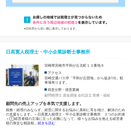
※日向市から近い順に表示しております。
日髙寛人税理士・中小企業診断士事務所
宮崎県宮崎市平和が丘北町１３番地９
アクセス
宮崎交通バス停「平和が丘団地」から徒歩1分。駐
車場有ります。
得意分野・得意業種
顧問税理士
資金調達
会社設立
医療・福祉
顧問先の売上アップを本気で支援します。
税務・経理のみならず、経営に関するお悩みに真剣に耳を傾け、解決のため
の支援をします。＜日髙寛人税理士・中小企業診断士事務所 ３つのお約束
＞①経営者様の立場に立った右腕になって、様々なお悩みを抱える経営者
様の身近な相談相…
続きを読む