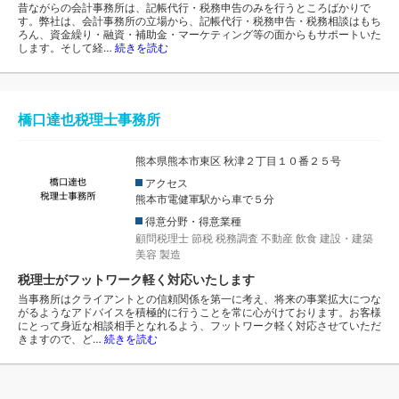
昔ながらの会計事務所は、記帳代行・税務申告のみを行うところばかりで
す。弊社は、会計事務所の立場から、記帳代行・税務申告・税務相談はもち
ろん、資金繰り・融資・補助金・マーケティング等の面からもサポートいた
します。そして経…
続きを読む
橋口達也税理士事務所
熊本県熊本市東区 秋津２丁目１０番２５号
アクセス
熊本市電健軍駅から車で５分
得意分野・得意業種
顧問税理士
節税
税務調査
不動産
飲食
建設・建築
美容
製造
税理士がフットワーク軽く対応いたします
当事務所はクライアントとの信頼関係を第一に考え、将来の事業拡大につな
がるようなアドバイスを積極的に行うことを常に心がけております。お客様
にとって身近な相談相手となれるよう、フットワーク軽く対応させていただ
きますので、ど…
続きを読む