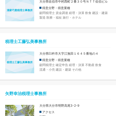
大分県佐伯市中村西町２番３０号ＮＴＴ佐伯ビル
得意分野・得意業種
清家巧貴税理士事務所
顧問税理士
資金調達
経理・決算
飲食
建設・建築
製造
医療・福祉
旅行・ホテル
税理士工藤弘美事務所
大分県臼杵市大字江無田１６４５番地の４
得意分野・得意業種
税理士工藤弘美事務所
顧問税理士
確定申告
経理・決算
不動産
飲食
流通・小売
建設・建築
その他
矢野幸治税理士事務所
大分県大分市明野高尾3-2-9
アクセス