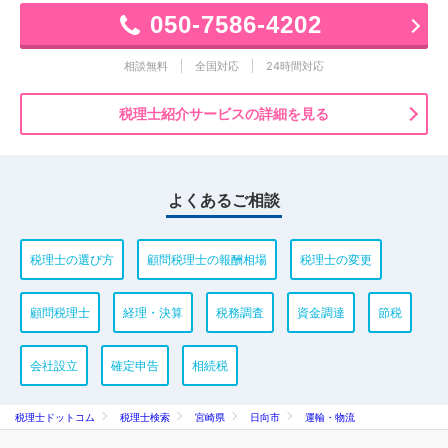
050-7586-4202
相談無料
全国対応
24時間対応
税理士紹介サービスの詳細を見る
よくあるご相談
税理士の選び方
顧問税理士の報酬相場
税理士の変更
顧問税理士
経理・決算
税務調査
資金調達
節税
会社設立
確定申告
相続税
税理士ドットコム
税理士検索
宮崎県
日向市
運輸・物流