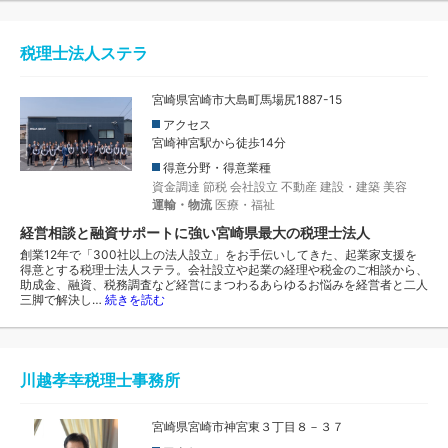
税理士法人ステラ
宮崎県宮崎市大島町馬場尻1887-15
アクセス
宮崎神宮駅から徒歩14分
得意分野・得意業種
資金調達
節税
会社設立
不動産
建設・建築
美容
運輸・物流
医療・福祉
経営相談と融資サポートに強い宮崎県最大の税理士法人
創業12年で「300社以上の法人設立」をお手伝いしてきた、起業家支援を
得意とする税理士法人ステラ。会社設立や起業の経理や税金のご相談から、
助成金、融資、税務調査など経営にまつわるあらゆるお悩みを経営者と二人
三脚で解決し…
続きを読む
川越孝幸税理士事務所
宮崎県宮崎市神宮東３丁目８－３７