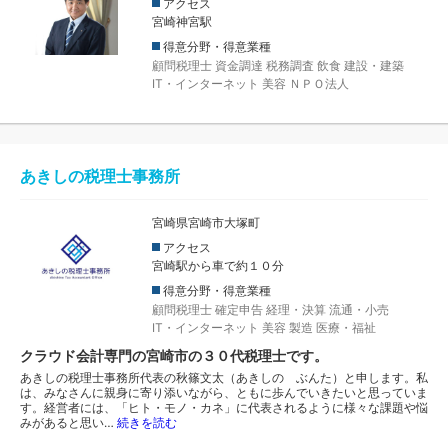
アクセス
宮崎神宮駅
得意分野・得意業種
顧問税理士
資金調達
税務調査
飲食
建設・建築
IT・インターネット
美容
ＮＰＯ法人
あきしの税理士事務所
宮崎県宮崎市大塚町
アクセス
宮崎駅から車で約１０分
得意分野・得意業種
顧問税理士
確定申告
経理・決算
流通・小売
IT・インターネット
美容
製造
医療・福祉
クラウド会計専門の宮崎市の３０代税理士です。
あきしの税理士事務所代表の秋篠文太（あきしの ぶんた）と申します。私
は、みなさんに親身に寄り添いながら、ともに歩んでいきたいと思っていま
す。経営者には、「ヒト・モノ・カネ」に代表されるように様々な課題や悩
みがあると思い…
続きを読む