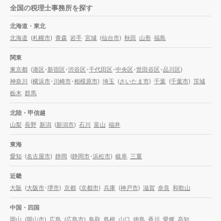
全国の税理士事務所を探す
北海道・東北
北海道
(
札幌市
)
青森
岩手
宮城
(
仙台市
)
秋田
山形
福島
関東
東京都
(
港区
・
新宿区
・
渋谷区
・
千代田区
・
中央区
・
世田谷区
・
品川区
)
神奈川
(
横浜市
・
川崎市
・
相模原市
)
埼玉
(
さいたま市
)
千葉
(
千葉市
)
茨城
栃木
群馬
北陸・甲信越
山梨
長野
新潟
(
新潟市
)
石川
富山
福井
東海
愛知
(
名古屋市
)
静岡
(
静岡市
・
浜松市
)
岐阜
三重
近畿
大阪
(
大阪市
・
堺市
)
京都
(
京都市
)
兵庫
(
神戸市
)
滋賀
奈良
和歌山
中国・四国
岡山
(
岡山市
)
広島
(
広島市
)
鳥取
島根
山口
徳島
香川
愛媛
高知