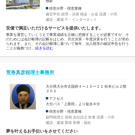
牧駅
得意分野・得意業種
確定申告
経理・決算
税金・お金
流通・小売
建設・建築
IT・インターネット
安価で満足いただけるサービスを提供いたします。
事業を運営していくうえで事業成績を正確に把握することが必要ですが、そ
のためには会計帳簿の記帳をはじめ、月次決算・年度決算を行うことが求め
られます。また、その会計帳簿に基づいて毎年、法人税等の確定申告を行う
ことが義務づけ…
続きを読む
荒巻真彦税理士事務所
大分県大分市古国府４ー１０ー２２ 松本ビル２階
２０２
アクセス
大分バス「上新田」より徒歩８分
得意分野・得意業種
顧問税理士
節税
会社設立
飲食
流通・小売
建設・建築
製造
医療・福祉
夢を叶えるお手伝いをさせてください