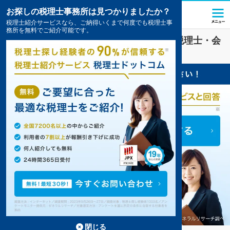
お探しの税理士事務所は見つかりましたか？
税理士紹介サービスなら、ご納得いくまで何度でも税理士事
務所を無料でご紹介可能です。
運輸・物流
業界に強い
日向市(宮崎県)
の税理士・会
計事務所の一覧
閉じる