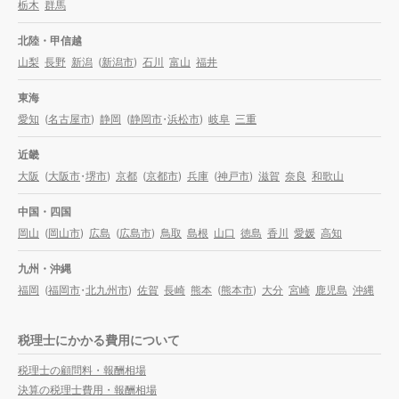
栃木
群馬
北陸・甲信越
山梨
長野
新潟
(
新潟市
)
石川
富山
福井
東海
愛知
(
名古屋市
)
静岡
(
静岡市
・
浜松市
)
岐阜
三重
近畿
大阪
(
大阪市
・
堺市
)
京都
(
京都市
)
兵庫
(
神戸市
)
滋賀
奈良
和歌山
中国・四国
岡山
(
岡山市
)
広島
(
広島市
)
鳥取
島根
山口
徳島
香川
愛媛
高知
九州・沖縄
福岡
(
福岡市
・
北九州市
)
佐賀
長崎
熊本
(
熊本市
)
大分
宮崎
鹿児島
沖縄
税理士にかかる費用について
税理士の顧問料・報酬相場
決算の税理士費用・報酬相場