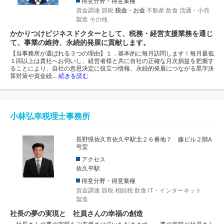
得意分野・得意業種
資金調達
節税
税金・お金
不動産
飲食
流通・小売
製造
その他
かかりつけビジネスドクターとして、税務・経営支援業務を通じ
て、事業の維持、永続的発展に貢献します。
【当事務所が選ばれる３つの理由】１．基本的に毎月訪問します！毎月最低
１回以上は貴社へお伺いし、経営者様と共に自社の正確な月次損益を把握す
ることにより、自社の意思決定に役立つ情報、永続的発展につながる黒字決
算対策や資金繰…
続きを読む
小林弘幸税理士事務所
長野県佐久市佐久平駅北２６番地７ 藤ビル２階A
号室
アクセス
佐久平駅
得意分野・得意業種
資金調達
節税
相続税
飲食
IT・インターネット
製造
社長の夢の実現と 社員さんの幸福の創造