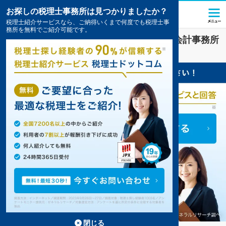
お探しの税理士事務所は見つかりましたか？
税理士紹介サービスなら、ご納得いくまで何度でも税理士事
務所を無料でご紹介可能です。
長野市
で
税金・お金
対策を扱う税理士・会計事務所
の一覧
5件掲載中
閉じる