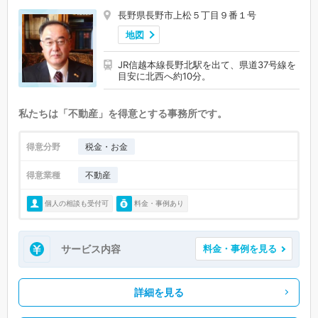
長野県長野市上松５丁目９番１号
地図
JR信越本線長野北駅を出て、県道37号線を
目安に北西へ約10分。
私たちは「不動産」を得意とする事務所です。
得意分野
税金・お金
得意業種
不動産
個人の相談も受付可
料金・事例あり
サービス内容
料金・事例を見る
詳細を見る