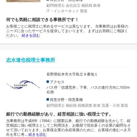
顧問税理士
会社設立
相続税
飲食
IT・インターネット
製造
何でも気軽に相談できる事務所です！
お客様ごとに税理士に求めるサービスは異なります。 当事務所はお客様の
ニーズに合ったサービスを提供してまいります。 まずはお気軽にご相談く
ださい。
続きを読む
志水達也税理士事務所
長野県松本市大字島立９番地１
アクセス
バス停「信濃荒井」下車、バスの進行方向に100m
右側
得意分野・得意業種
顧問税理士
相続税
税務調査
飲食
流通・小売
製造
銀行での勤務経験があり、経営相談に強い税理士です。
当事務所は平成6年（1994）に開業以来、銀行での勤務経験を生かして、経
営相談に強い税理士としてご利用頂き、お蔭様で現在多くの企業の顧問をさ
せて頂いております。お客様企業の永続発展のために、お客様の進むべき方
向を常に考…
続きを読む