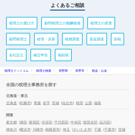
よくあるご相談
税理士の選び方
顧問税理士の報酬相場
税理士の変更
顧問税理士
経理・決算
税務調査
資金調達
節税
会社設立
確定申告
相続税
税理士ドットコム
税理士検索
長野県
長野市
税金・お金
全国の税理士事務所を探す
北海道・東北
北海道
(
札幌市
)
青森
岩手
宮城
(
仙台市
)
秋田
山形
福島
関東
東京都
(
港区
・
新宿区
・
渋谷区
・
千代田区
・
中央区
・
世田谷区
・
品川区
)
神奈川
(
横浜市
・
川崎市
・
相模原市
)
埼玉
(
さいたま市
)
千葉
(
千葉市
)
茨城