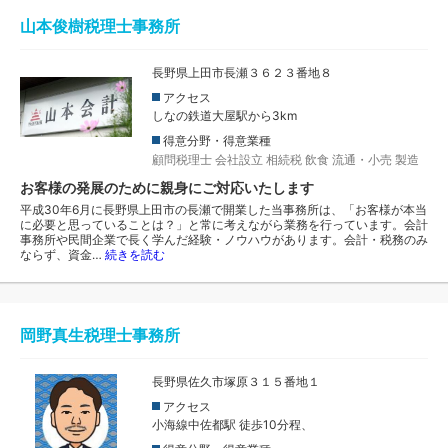
山本俊樹税理士事務所
長野県上田市長瀬３６２３番地８
アクセス
しなの鉄道大屋駅から3km
得意分野・得意業種
顧問税理士
会社設立
相続税
飲食
流通・小売
製造
お客様の発展のために親身にご対応いたします
平成30年6月に長野県上田市の長瀬で開業した当事務所は、「お客様が本当
に必要と思っていることは？」と常に考えながら業務を行っています。会計
事務所や民間企業で長く学んだ経験・ノウハウがあります。会計・税務のみ
ならず、資金…
続きを読む
岡野真生税理士事務所
長野県佐久市塚原３１５番地１
アクセス
小海線中佐都駅 徒歩10分程、