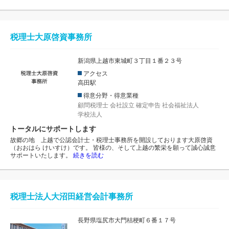
税理士大原啓資事務所
新潟県上越市東城町３丁目１番２３号
アクセス
高田駅
得意分野・得意業種
顧問税理士
会社設立
確定申告
社会福祉法人
学校法人
トータルにサポートします
故郷の地 上越で公認会計士・税理士事務所を開設しております大原啓資
（おおはら けいすけ）です。 皆様の、そして上越の繁栄を願って誠心誠意
サポートいたします。
続きを読む
税理士法人大沼田経営会計事務所
長野県塩尻市大門桔梗町６番１７号