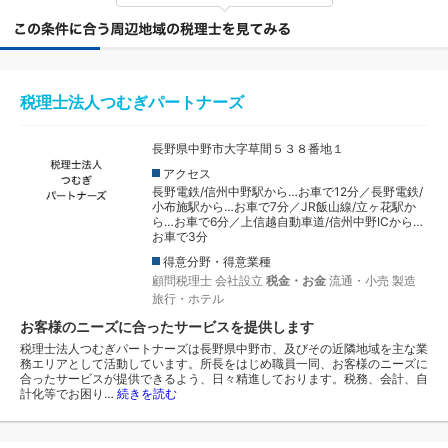
税理士法人つむぎパートナーズ
長野県中野市大字草間５３８番地１
アクセス
長野電鉄/信州中野駅から…お車で12分／長野電鉄/
小布施駅から…お車で7分／JR飯山線/立ヶ花駅か
ら…お車で6分／上信越自動車道/信州中野ICから…
お車で3分
得意分野・得意業種
顧問税理士
会社設立
税金・お金
流通・小売
製造
旅行・ホテル
お客様のニーズに合ったサービスを提供します
税理士法人つむぎパートナーズは長野県中野市、及びその近隣地域を主な業
務エリアとして活動しています。所長をはじめ職員一同、お客様のニーズに
合ったサービスが提供できるよう、日々精進しております。税務、会計、自
計化等でお困り…
続きを読む