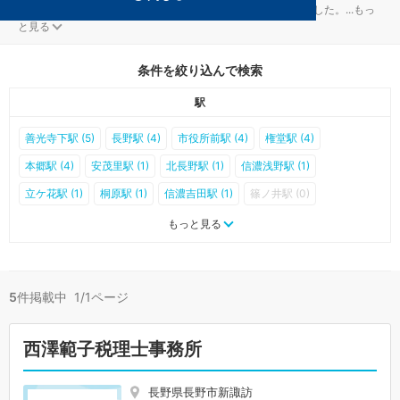
長野市の税金・お金対策を扱う税理士事務所が5件見つかりました。
...
もっ
と見る
条件を絞り込んで検索
駅
善光寺下駅 (5)
長野駅 (4)
市役所前駅 (4)
権堂駅 (4)
本郷駅 (4)
安茂里駅 (1)
北長野駅 (1)
信濃浅野駅 (1)
立ケ花駅 (1)
桐原駅 (1)
信濃吉田駅 (1)
篠ノ井駅 (0)
今井駅 (0)
川中島駅 (0)
三才駅 (0)
豊野駅 (0)
稲荷山駅 (0)
もっと見る
朝陽駅 (0)
附属中学前駅 (0)
柳原駅 (0)
岩野駅 (0)
象山口駅 (0)
松代駅 (0)
金井山駅 (0)
大室駅 (0)
5
件掲載中 1/1ページ
信濃川田駅 (0)
若穂駅 (0)
綿内駅 (0)
西澤範子税理士事務所
長野県長野市新諏訪