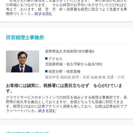
社長さんの夢の実現をご支援させていただきます。 夢の実現が社員さん
の幸福にもつながります。 そんな経営のお手伝いをさせていただければと
考えて おります。経 営 方 針～決算書を経営に役立つよう支援する事
務所づくり～１…
続きを読む
田宮税理士事務所
長野県佐久市岩村田1815番地5
アクセス
北陸新幹線・佐久平駅から徒歩18分
得意分野・得意業種
確定申告
相続税
経理・決算
金融
飲食
流通・小売
お客様には誠実に、税務署には悪目立ちせず を心がけていま
す。
クラウドサービスやオンラインでの対応を強みとする税理士事務所です。長
野県の佐久市を拠点としておりますが、全国どちらでも迅速に対応できま
す。税理士のほかに証券アナリスト資格も有しており、以前は証券会社でプ
ライベートバンカ…
続きを読む