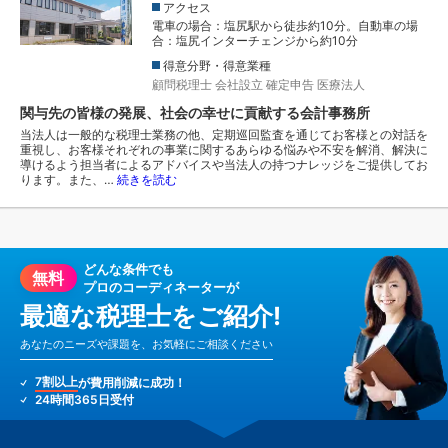
アクセス
電車の場合：塩尻駅から徒歩約10分。自動車の場
合：塩尻インターチェンジから約10分
得意分野・得意業種
顧問税理士
会社設立
確定申告
医療法人
関与先の皆様の発展、社会の幸せに貢献する会計事務所
当法人は一般的な税理士業務の他、定期巡回監査を通じてお客様との対話を
重視し、お客様それぞれの事業に関するあらゆる悩みや不安を解消、解決に
導けるよう担当者によるアドバイスや当法人の持つナレッジをご提供してお
ります。また、…
続きを読む
どんな条件でも
無料
プロのコーディネーターが
最適な税理士をご紹介!
あなたのニーズや課題を、お気軽にご相談ください
7割以上
が費用削減に成功！
24時間365日受付