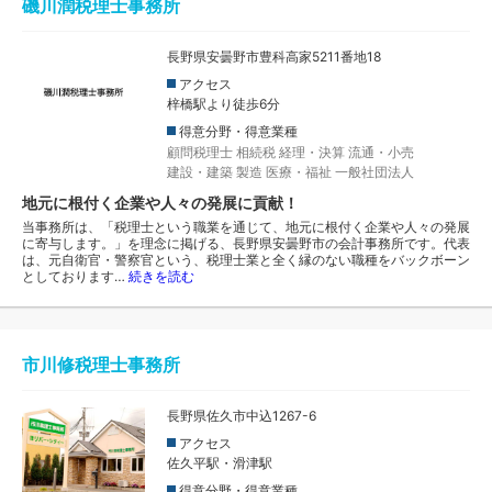
磯川潤税理士事務所
長野県安曇野市豊科高家5211番地18
アクセス
梓橋駅より徒歩6分
得意分野・得意業種
顧問税理士
相続税
経理・決算
流通・小売
建設・建築
製造
医療・福祉
一般社団法人
地元に根付く企業や人々の発展に貢献！
当事務所は、「税理士という職業を通じて、地元に根付く企業や人々の発展
に寄与します。」を理念に掲げる、長野県安曇野市の会計事務所です。代表
は、元自衛官・警察官という、税理士業と全く縁のない職種をバックボーン
としております…
続きを読む
市川修税理士事務所
長野県佐久市中込1267-6
アクセス
佐久平駅・滑津駅
得意分野・得意業種