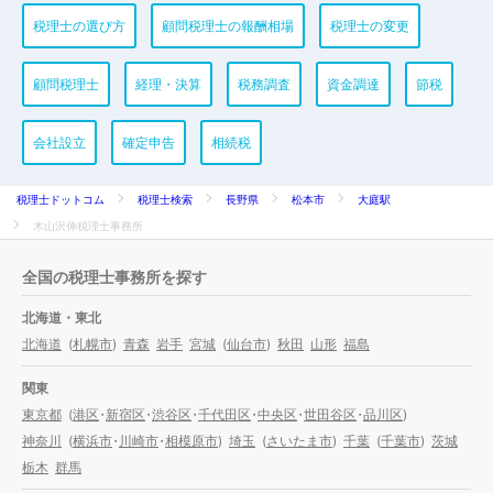
税理士の選び方
顧問税理士の報酬相場
税理士の変更
顧問税理士
経理・決算
税務調査
資金調達
節税
会社設立
確定申告
相続税
税理士ドットコム
税理士検索
長野県
松本市
大庭駅
木山沢伸税理士事務所
全国の税理士事務所を探す
北海道・東北
北海道
(
札幌市
)
青森
岩手
宮城
(
仙台市
)
秋田
山形
福島
関東
東京都
(
港区
・
新宿区
・
渋谷区
・
千代田区
・
中央区
・
世田谷区
・
品川区
)
神奈川
(
横浜市
・
川崎市
・
相模原市
)
埼玉
(
さいたま市
)
千葉
(
千葉市
)
茨城
栃木
群馬