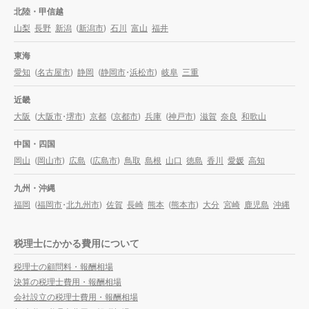
北陸・甲信越
山梨
長野
新潟
(
新潟市
)
石川
富山
福井
東海
愛知
(
名古屋市
)
静岡
(
静岡市
・
浜松市
)
岐阜
三重
近畿
大阪
(
大阪市
・
堺市
)
京都
(
京都市
)
兵庫
(
神戸市
)
滋賀
奈良
和歌山
中国・四国
岡山
(
岡山市
)
広島
(
広島市
)
鳥取
島根
山口
徳島
香川
愛媛
高知
九州・沖縄
福岡
(
福岡市
・
北九州市
)
佐賀
長崎
熊本
(
熊本市
)
大分
宮崎
鹿児島
沖縄
税理士にかかる費用について
税理士の顧問料・報酬相場
決算の税理士費用・報酬相場
会社設立の税理士費用・報酬相場