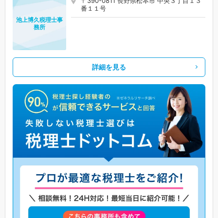
〒390-0811 長野県松本市 中央３丁目１３
番１１号
池上博久税理士事
務所
詳細を見る