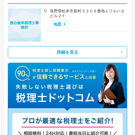
長野県松本市新村３３０６番地１フルハタ
ビル２Ｆ
務台敏幸税理士事
地図
務所
詳細を見る