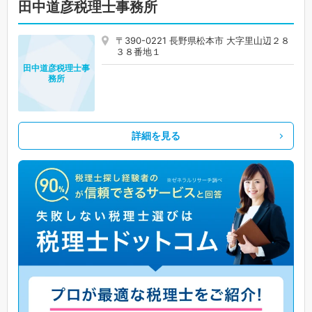
田中道彦税理士事務所
〒390-0221 長野県松本市 大字里山辺２８
３８番地１
田中道彦税理士事
務所
詳細を見る