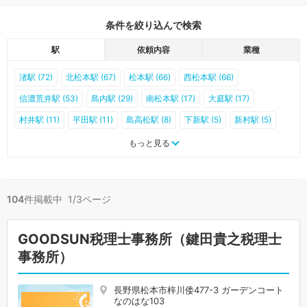
条件を絞り込んで検索
駅
依頼内容
業種
渚駅 (72)
北松本駅 (67)
松本駅 (66)
西松本駅 (66)
信濃荒井駅 (53)
島内駅 (29)
南松本駅 (17)
大庭駅 (17)
村井駅 (11)
平田駅 (11)
島高松駅 (8)
下新駅 (5)
新村駅 (5)
北新・松本大学前駅 (4)
三溝駅 (4)
森口駅 (2)
下島駅 (1)
もっと見る
波田駅 (1)
渕東駅 (1)
新島々駅 (1)
104
件掲載中 1/3ページ
GOODSUN税理士事務所（鍵田貴之税理士
事務所）
長野県松本市梓川倭477-3 ガーデンコート
なのはな103