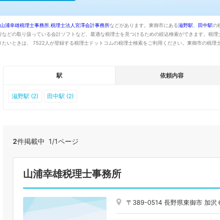
山浦幸雄税理士事務所
,
税理士法人宮澤会計事務所
などがあります。東御市にある
滋野駅
、
田中駅
の
行などの取り扱っている会計ソフトなど、最適な税理士を見つけるための絞込検索ができます。税理
たいときは、 7522人が登録する税理士ドットコムの税理士検索をご利用ください。東御市の税理
駅
依頼内容
滋野駅 (2)
田中駅 (2)
2
件掲載中 1/1ページ
山浦幸雄税理士事務所
〒389-0514 長野県東御市 