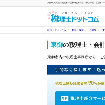
東御市(長野県)の税理士・会計事務所の紹介・検索一覧 - 税理士ド
税理士ドットコム
税理士検索
長野県
東
東御
の税理士・会
東御市内
の税理士事務所から、ご