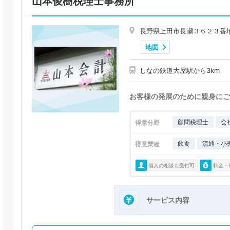
山本俊樹税理士事務所
長野県上田市長瀬３６２３番
地図
しなの鉄道大屋駅から3km
お客様の発展のために親身にご
顧問税理士
会
得意分野
飲食
流通・小
得意業種
個人の相談も受付可
料金・
サービス内容