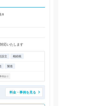
地８
対応いたします
社設立
相続税
売
製造
事例あり
料金・事例を見る