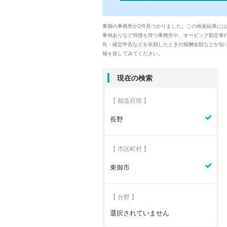
東御の事務所が2件見つかりました。この検索結果には
事例ありなど特徴を持つ事務所や、オービック勘定奉
告・確定申告などを依頼したときの報酬金額などが知り
補を探してみてください。
現在の検索
【 都道府県 】
長野
【 市区町村 】
東御市
【 分野 】
選択されていません