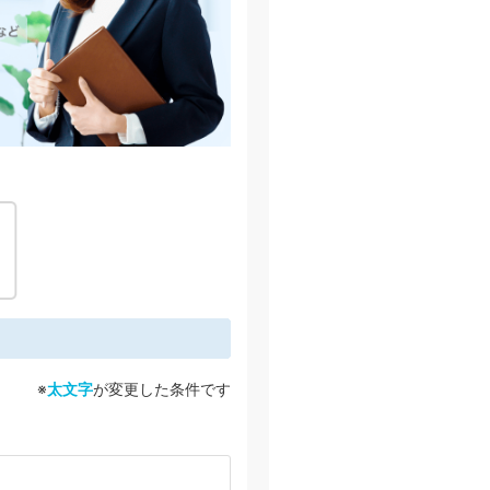
※
太文字
が変更した条件です