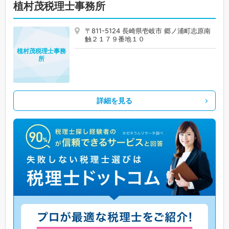
植村茂税理士事務所
〒811-5124 長崎県壱岐市 郷ノ浦町志原南
触２１７９番地１０
植村茂税理士事務
所
詳細を見る