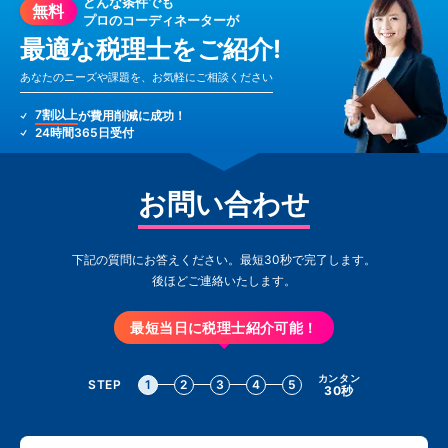
どんな条件でも
無料
プロのコーディネーターが
最適な税理士をご紹介!
あなたのニーズや課題を、お気軽にご相談ください
7割以上
が費用削減に成功！
24時間365日受付
お問い合わせ
下記の質問にお答えください。最短30秒で完了します。
後ほどご連絡いたします。
最短当日に税理士紹介可能！
カンタン
STEP
1
2
3
4
5
30秒