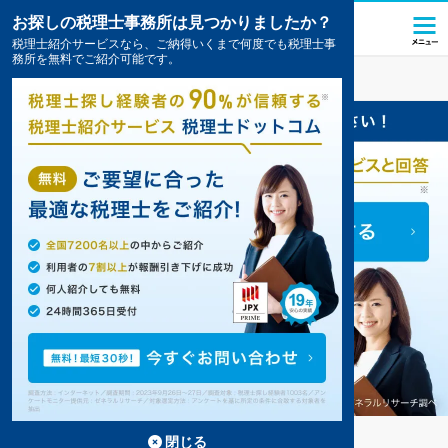
お探しの税理士事務所は見つかりましたか？
税理士紹介サービスなら、ご納得いくまで何度でも税理士事
務所を無料でご紹介可能です。
壱岐
の税理士・会計事務所の一覧
5件掲載中
壱岐の事務所が5件見つかりました。
...
もっと見る
閉じる