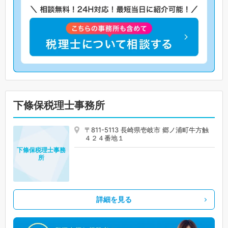
下條保税理士事務所
〒811-5113 長崎県壱岐市 郷ノ浦町牛方触
４２４番地１
下條保税理士事務
所
詳細を見る