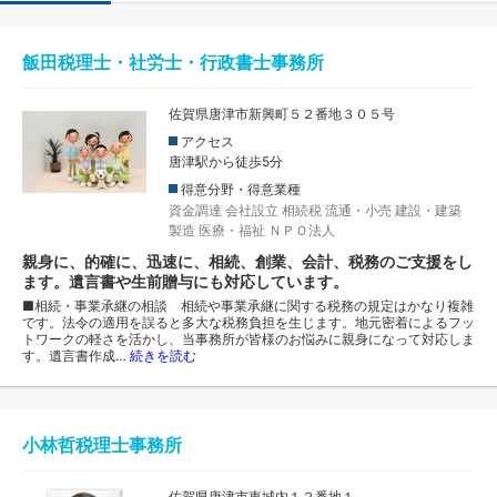
飯田税理士・社労士・行政書士事務所
佐賀県唐津市新興町５２番地３０５号
アクセス
唐津駅から徒歩5分
得意分野・得意業種
資金調達
会社設立
相続税
流通・小売
建設・建築
製造
医療・福祉
ＮＰＯ法人
親身に、的確に、迅速に、相続、創業、会計、税務のご支援をし
ます。遺言書や生前贈与にも対応しています。
■相続・事業承継の相談 相続や事業承継に関する税務の規定はかなり複雑
です。法令の適用を誤ると多大な税務負担を生じます。地元密着によるフッ
トワークの軽さを活かし、当事務所が皆様のお悩みに親身になって対応しま
す。遺言書作成…
続きを読む
小林哲税理士事務所
佐賀県唐津市東城内１２番地１