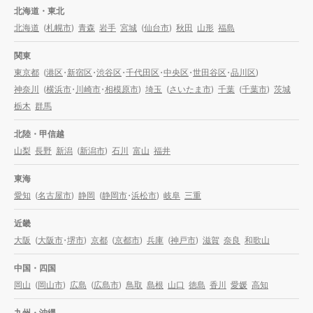
北海道・東北
北海道
(
札幌市
)
青森
岩手
宮城
(
仙台市
)
秋田
山形
福島
関東
東京都
(
港区
・
新宿区
・
渋谷区
・
千代田区
・
中央区
・
世田谷区
・
品川区
)
神奈川
(
横浜市
・
川崎市
・
相模原市
)
埼玉
(
さいたま市
)
千葉
(
千葉市
)
茨城
栃木
群馬
北陸・甲信越
山梨
長野
新潟
(
新潟市
)
石川
富山
福井
東海
愛知
(
名古屋市
)
静岡
(
静岡市
・
浜松市
)
岐阜
三重
近畿
大阪
(
大阪市
・
堺市
)
京都
(
京都市
)
兵庫
(
神戸市
)
滋賀
奈良
和歌山
中国・四国
岡山
(
岡山市
)
広島
(
広島市
)
鳥取
島根
山口
徳島
香川
愛媛
高知
九州・沖縄