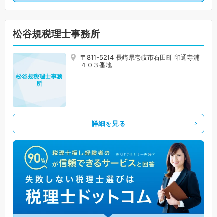
松谷規税理士事務所
〒811-5214 長崎県壱岐市石田町 印通寺浦
４０３番地
松谷規税理士事務
所
詳細を見る