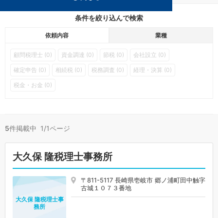
条件を絞り込んで検索
依頼内容
業種
顧問税理士 (0)
資金調達 (0)
節税 (0)
会社設立 (0)
確定申告 (0)
相続税 (0)
税務調査 (0)
経理・決算 (0)
税金・お金 (0)
5
件掲載中 1/1ページ
大久保 隆税理士事務所
〒811-5117 長崎県壱岐市 郷ノ浦町田中触字
古城１０７３番地
大久保 隆税理士事
務所