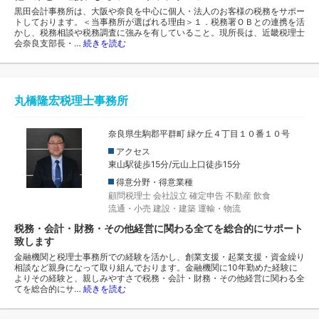
黒田会計事務所は、大阪や奈良を中心に個人・法人のお客様の税務をサポー
トしております。＜当事務所が選ばれる理由＞１．税務署ＯＢとの連携を活
かし、税務相談や税務調査に強みを有していること。現所長は、近畿税理士
会奈良支部長・…
続きを読む
丸橋隆宏税理士事務所
奈良県生駒郡平群町 緑ケ丘４丁目１０番１０号
アクセス
東山駅徒歩15分/元山上口徒歩15分
得意分野・得意業種
顧問税理士
会社設立
確定申告
不動産
飲食
流通・小売
建設・建築
運輸・物流
税務・会計・財務・その他経営に関わる全てを総合的にサポート
致します
金融機関と税理士事務所での経験を活かし、創業支援・起業支援・資金繰り
相談など親身になって取り組んでおります。金融機関に10年勤めた経験に
よりその経験と、親しみやすさで税務・会計・財務・その他経営に関わる全
てを総合的にサ…
続きを読む