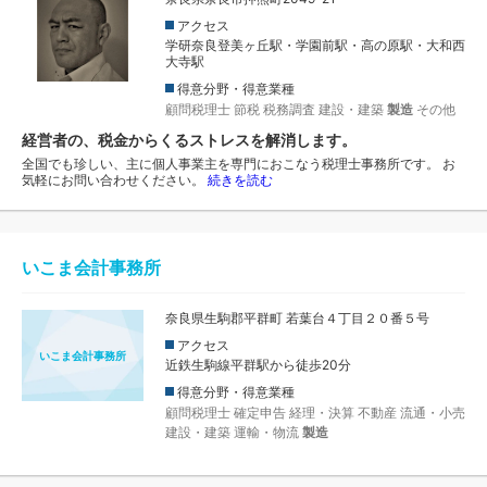
アクセス
学研奈良登美ヶ丘駅・学園前駅・高の原駅・大和西
大寺駅
得意分野・得意業種
顧問税理士
節税
税務調査
建設・建築
製造
その他
経営者の、税金からくるストレスを解消します。
全国でも珍しい、主に個人事業主を専門におこなう税理士事務所です。 お
気軽にお問い合わせください。
続きを読む
いこま会計事務所
奈良県生駒郡平群町 若葉台４丁目２０番５号
アクセス
いこま会計事務所
近鉄生駒線平群駅から徒歩20分
得意分野・得意業種
顧問税理士
確定申告
経理・決算
不動産
流通・小売
建設・建築
運輸・物流
製造