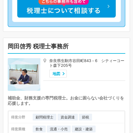
岡田啓秀 税理士事務所
奈良県生駒市谷田町843－6 シティーコー
ト森下205号
地図
補助金、財務支援の専門税理士。お金に困らない会社づくりを
応援します。
得意分野
顧問税理士
資金調達
節税
得意業種
飲食
流通・小売
建設・建築