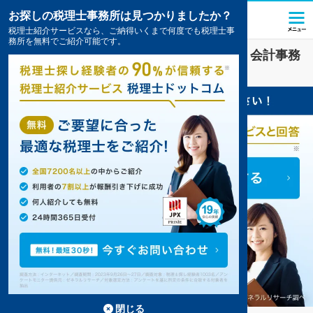
お探しの税理士事務所は見つかりましたか？
税理士紹介サービスなら、ご納得いくまで何度でも税理士事
務所を無料でご紹介可能です。
製造
業界に強い
生駒市(奈良県)
の税理士・会計事務
所の一覧
3件掲載中
閉じる