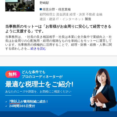
野崎駅
得意分野・得意業種
顧問税理士
資金調達
経理・決算
不動産
金融
建設・建築
IT・インターネット
製造
当事務所のモットーは「お客様がお金周りに安心して経営できる
ように支援する」です。
当事務所は、・社長の良き相談相手・社長は本業に全力集中で業績向上・社
長はお金周りの心配無用・経理の複雑なものを単純にをモットーに運営して
います。当事務所の積極的に活用することで、経理・財務・総務・人事に関
する煩わしさを…
続きを読む
どんな条件でも
無料
プロのコーディネーターが
最適な税理士をご紹介!
あなたのニーズや課題を、お気軽にご相談ください
7割以上
が費用削減に成功！
24時間365日受付