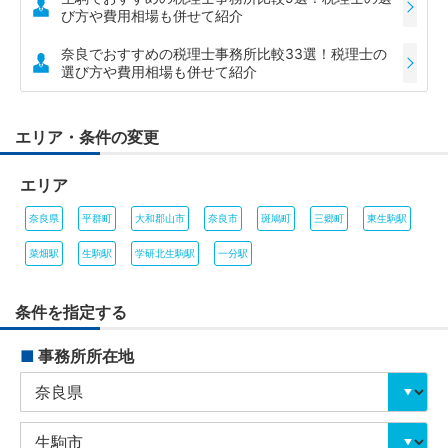
び方や費用相場も併せて紹介
奈良でおすすめの税理士事務所比較33選！税理士の
選び方や費用相場も併せて紹介
エリア・条件の変更
エリア
奈良県
平群町
大和郡山市
奈良市
斑鳩町
三郷町
東生駒駅
菜畑駅
生駒駅
学研北生駒駅
一分駅
条件を指定する
■
事務所所在地