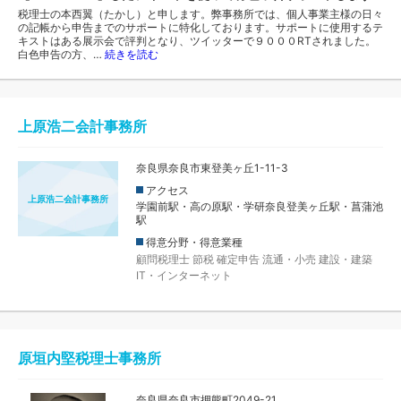
税理士の本西翼（たかし）と申します。弊事務所では、個人事業主様の日々
の記帳から申告までのサポートに特化しております。サポートに使用するテ
キストはある展示会で評判となり、ツイッターで９０００RTされました。
白色申告の方、…
続きを読む
上原浩二会計事務所
奈良県奈良市東登美ヶ丘1-11-3
アクセス
上原浩二会計事務所
学園前駅・高の原駅・学研奈良登美ヶ丘駅・菖蒲池
駅
得意分野・得意業種
顧問税理士
節税
確定申告
流通・小売
建設・建築
IT・インターネット
原垣内堅税理士事務所
奈良県奈良市押熊町2049-21