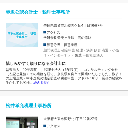
赤坂公認会計士・税理士事務所
奈良県奈良市北登美ケ丘4丁目16番7号
アクセス
赤坂公認会計士・税理
士事務所
学研奈良登美ヶ丘駅・高の原駅
得意分野・得意業種
顧問税理士
確定申告
経理・決算
飲食
流通・小売
IT・インターネット
製造
一般社団法人
親しみやすく頼りになる会計士に
監査法人（10年程度）、税理士法人（5年程度）、コンサルティング会社
（左記と兼務）での業務を経て、奈良県奈良市で開業いたしました。数多く
の上場企業・中小企業の法定監査や税務申告、アドバイザリー業務の経験を
生かしてお客様…
続きを読む
松井孝允税理士事務所
大阪府大東市深野北1丁目12番27号
アクセス