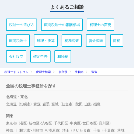
よくあるご相談
税理士の選び方
顧問税理士の報酬相場
税理士の変更
顧問税理士
経理・決算
税務調査
資金調達
節税
会社設立
確定申告
相続税
税理士ドットコム
税理士検索
奈良県
生駒市
製造
全国の税理士事務所を探す
北海道・東北
北海道
(
札幌市
)
青森
岩手
宮城
(
仙台市
)
秋田
山形
福島
関東
東京都
(
港区
・
新宿区
・
渋谷区
・
千代田区
・
中央区
・
世田谷区
・
品川区
)
神奈川
(
横浜市
・
川崎市
・
相模原市
)
埼玉
(
さいたま市
)
千葉
(
千葉市
)
茨城