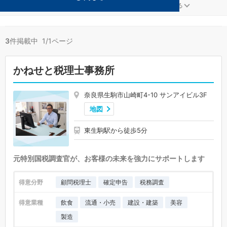
製造が得意な生駒の事務所が3件見つかりました。
...
もっと見る
3
件掲載中 1/1ページ
かねせと税理士事務所
奈良県生駒市山崎町4-10 サンアイビル3F
地図
東生駒駅から徒歩5分
元特別国税調査官が、お客様の未来を強力にサポートします
得意分野
顧問税理士
確定申告
税務調査
得意業種
飲食
流通・小売
建設・建築
美容
製造