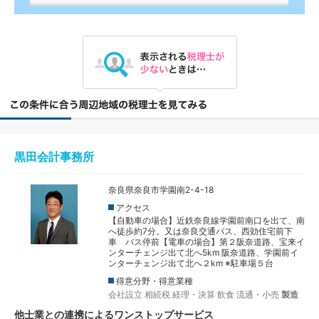
黒田会計事務所
奈良県奈良市学園南2-4-18
アクセス
【自動車の場合】近鉄奈良線学園前南口を出て、南
へ徒歩約7分。又は奈良交通バス、西効住宅前下
車 バス停前【電車の場合】第２阪奈道路、宝来イ
ンターチェンジ出て北へ5km 阪奈道路、学園前イ
ンターチェンジ出て北へ２km ※駐車場５台
得意分野・得意業種
会社設立
相続税
経理・決算
飲食
流通・小売
製造
他士業との連携によるワンストップサービス