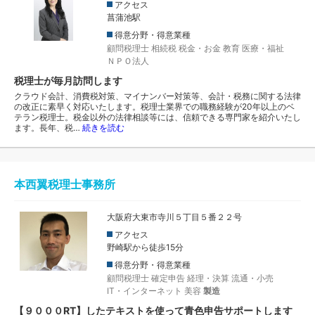
アクセス
菖蒲池駅
得意分野・得意業種
顧問税理士
相続税
税金・お金
教育
医療・福祉
ＮＰＯ法人
税理士が毎月訪問します
クラウド会計、消費税対策、マイナンバー対策等、会計・税務に関する法律
の改正に素早く対応いたします。税理士業界での職務経験が20年以上のベ
テラン税理士。税金以外の法律相談等には、信頼できる専門家を紹介いたし
ます。長年、税…
続きを読む
本西翼税理士事務所
大阪府大東市寺川５丁目５番２２号
アクセス
野崎駅から徒歩15分
得意分野・得意業種
顧問税理士
確定申告
経理・決算
流通・小売
IT・インターネット
美容
製造
【９０００RT】したテキストを使って青色申告サポートします