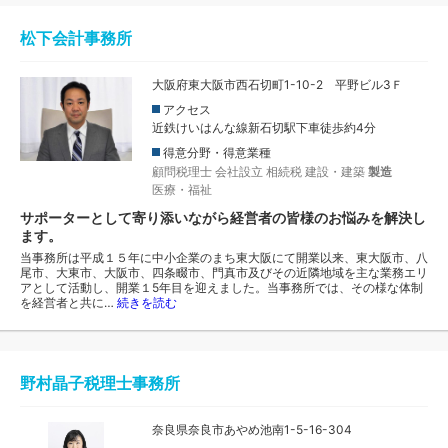
松下会計事務所
大阪府東大阪市西石切町1-10-2 平野ビル3Ｆ
アクセス
近鉄けいはんな線新石切駅下車徒歩約4分
得意分野・得意業種
顧問税理士
会社設立
相続税
建設・建築
製造
医療・福祉
サポーターとして寄り添いながら経営者の皆様のお悩みを解決し
ます。
当事務所は平成１５年に中小企業のまち東大阪にて開業以来、東大阪市、八
尾市、大東市、大阪市、四条畷市、門真市及びその近隣地域を主な業務エリ
アとして活動し、開業１5年目を迎えました。当事務所では、その様な体制
を経営者と共に…
続きを読む
野村晶子税理士事務所
奈良県奈良市あやめ池南1-5-16-304