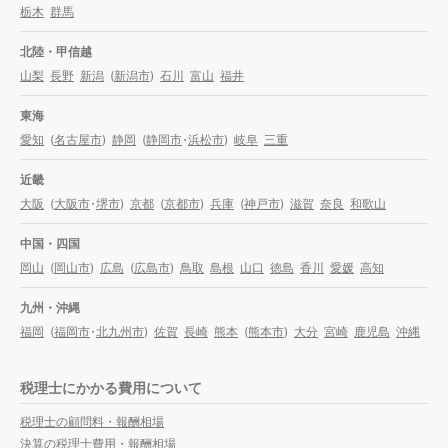
栃木
群馬
北陸・甲信越
山梨
長野
新潟
(
新潟市
)
石川
富山
福井
東海
愛知
(
名古屋市
)
静岡
(
静岡市
・
浜松市
)
岐阜
三重
近畿
大阪
(
大阪市
・
堺市
)
京都
(
京都市
)
兵庫
(
神戸市
)
滋賀
奈良
和歌山
中国・四国
岡山
(
岡山市
)
広島
(
広島市
)
鳥取
島根
山口
徳島
香川
愛媛
高知
九州・沖縄
福岡
(
福岡市
・
北九州市
)
佐賀
長崎
熊本
(
熊本市
)
大分
宮崎
鹿児島
沖縄
税理士にかかる費用について
税理士の顧問料・報酬相場
決算の税理士費用・報酬相場