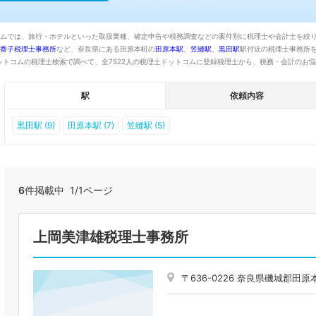
コムでは、旅行・ホテルといった取扱業種、確定申告や税務調査などの案件別に税理士や会計士を絞
香子税理士事務所
など、奈良県にある田原本町の
田原本駅
、
笠縫駅
、
黒田駅
駅付近の税理士事務所
トコムの税理士検索で調べて、全7522人の税理士ドットコムに登録税理士から、税務・会計のお
駅
依頼内容
黒田駅 (9)
田原本駅 (7)
笠縫駅 (5)
6
件掲載中 1/1ページ
上岡美津雄税理士事務所
〒636-0226 奈良県磯城郡田