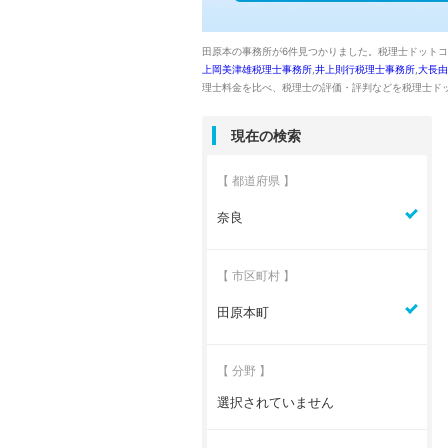
田原本の事務所が6件見つかりました。税理士ドット
上岡美津雄税理士事務所
,
井上則行税理士事務所
,
大長由
理士料金を比べ、税理士の評価・評判などを税理士ドッ
現在の検索
【 都道府県 】
奈良
【 市区町村 】
田原本町
【 分野 】
選択されていません