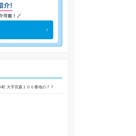
原本町 大字宮森１００番地の７７