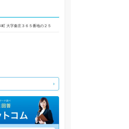
原本町 大字秦庄３６５番地の２５