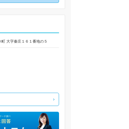
原本町 大字秦庄１６１番地の５