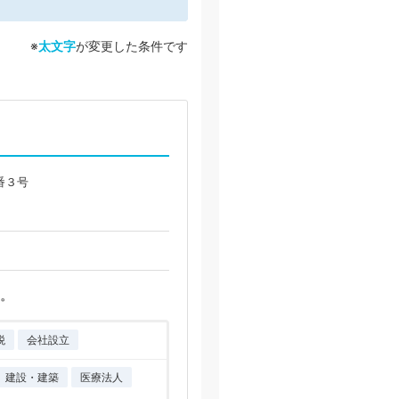
※
太文字
が変更した条件です
番３号
。
税
会社設立
建設・建築
医療法人