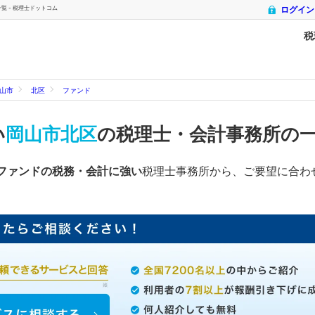
 - 税理士ドットコム
ログイン
税
山市
北区
ファンド
い
岡山市北区
の税理士・会計事務所の
ファンドの税務・会計に強い
税理士事務所から、ご要望に合わ