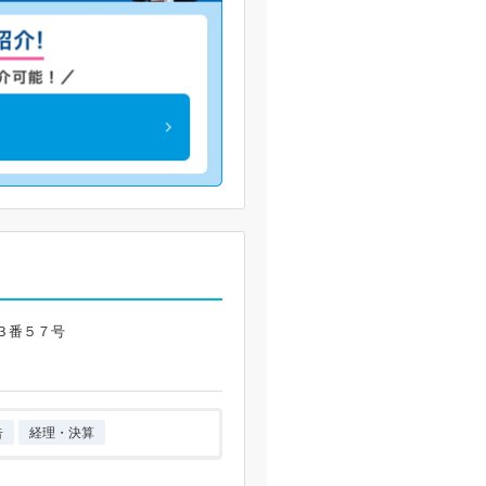
３番５７号
告
経理・決算