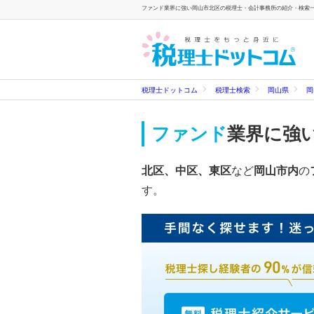
ファンド業界に強い岡山市北区の税理士・会計事務所の紹介・検索一覧
税理士ドットコム
税理士検索
岡山県
岡
ファンド
業界に強
北区、中区、東区
など
岡山市内
の
す。