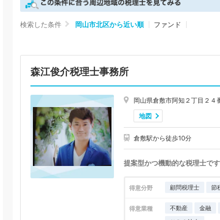
検索した条件
岡山市北区から近い順
ファンド
森江俊介税理士事務所
岡山県倉敷市阿知２丁目２４
地図
倉敷駅から徒歩10分
提案型かつ機動的な税理士です
顧問税理士
節
得意分野
不動産
金融
得意業種