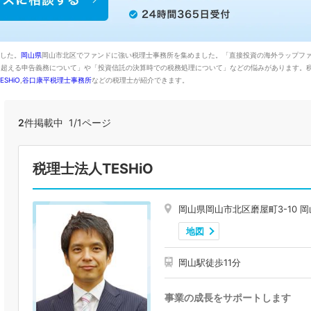
ました。
岡山県
岡山市北区でファンドに強い税理士事務所を集めました。「直接投資の海外ラップフ
円を超える申告義務について」や「投資信託の決算時での税務処理について」などの悩みがあります。
SHiO
,
谷口康平税理士事務所
などの税理士が紹介できます。
2
件掲載中 1/1ページ
税理士法人TESHiO
岡山県岡山市北区磨屋町3-10 
地図
岡山駅徒歩11分
事業の成長をサポートします