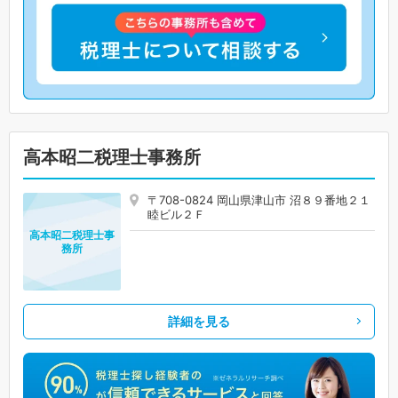
高本昭二税理士事務所
〒708-0824 岡山県津山市 沼８９番地２１
睦ビル２Ｆ
高本昭二税理士事
務所
詳細を見る