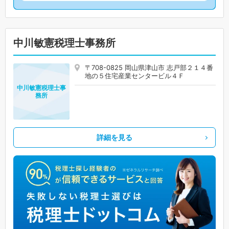
中川敏憲税理士事務所
〒708-0825 岡山県津山市 志戸部２１４番
地の５住宅産業センタービル４Ｆ
中川敏憲税理士事
務所
詳細を見る