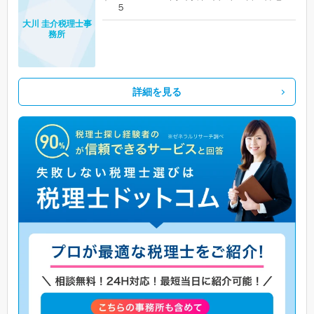
５
大川 圭介税理士事
務所
詳細を見る