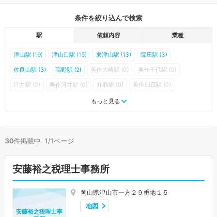
条件を絞り込んで検索
駅
依頼内容
業種
津山駅 (19)
津山口駅 (15)
東津山駅 (13)
院庄駅 (3)
佐良山駅 (3)
高野駅 (2)
美作大崎駅 (0)
美作千代駅 (0)
坪井駅 (0)
美作河井駅 (0)
知和駅 (0)
美作加茂駅 (0)
三浦駅 (0)
美作滝尾駅 (0)
もっと見る
30
件掲載中 1/1ページ
安藤裕之税理士事務所
岡山県津山市一方２９番地１５
地図
安藤裕之税理士事