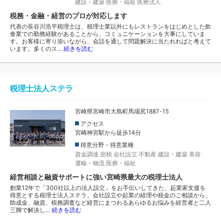
建設・建築
医療・福祉
医療法人
税務・金融・経営のプロが対応します
代表の長谷川浩平税理士は、税理士業以外にもレストランをはじめとした飲
食業での勤務経験があることから、コミュニケーションを大事にしていま
す。お客様に寄り添いながら、会話を通して問題解決に当たれればと考えて
います。多くのス…
続きを読む
税理士法人ステラ
宮崎県宮崎市大島町馬場尻1887-15
アクセス
宮崎神宮駅から徒歩14分
得意分野・得意業種
資金調達
節税
会社設立
不動産
建設・建築
美容
運輸・物流
医療・福祉
経営相談と融資サポートに強い宮崎県最大の税理士法人
創業12年で「300社以上の法人設立」をお手伝いしてきた、起業家支援を
得意とする税理士法人ステラ。会社設立や起業の経理や税金のご相談から、
助成金、融資、税務調査など経営にまつわるあらゆるお悩みを経営者と二人
三脚で解決し…
続きを読む