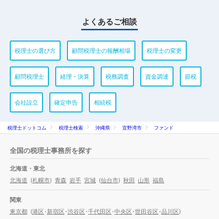
よくあるご相談
税理士の選び方
顧問税理士の報酬相場
税理士の変更
顧問税理士
経理・決算
税務調査
資金調達
節税
会社設立
確定申告
相続税
税理士ドットコム
税理士検索
沖縄県
宜野湾市
ファンド
全国の税理士事務所を探す
北海道・東北
北海道
(
札幌市
)
青森
岩手
宮城
(
仙台市
)
秋田
山形
福島
関東
東京都
(
港区
・
新宿区
・
渋谷区
・
千代田区
・
中央区
・
世田谷区
・
品川区
)