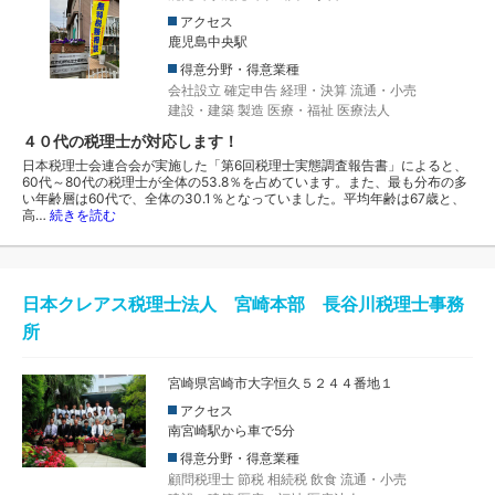
アクセス
鹿児島中央駅
得意分野・得意業種
会社設立
確定申告
経理・決算
流通・小売
建設・建築
製造
医療・福祉
医療法人
４０代の税理士が対応します！
日本税理士会連合会が実施した「第6回税理士実態調査報告書」によると、
60代～80代の税理士が全体の53.8％を占めています。また、最も分布の多
い年齢層は60代で、全体の30.1％となっていました。平均年齢は67歳と、
高…
続きを読む
日本クレアス税理士法人 宮崎本部 長谷川税理士事務
所
宮崎県宮崎市大字恒久５２４４番地１
アクセス
南宮崎駅から車で5分
得意分野・得意業種
顧問税理士
節税
相続税
飲食
流通・小売