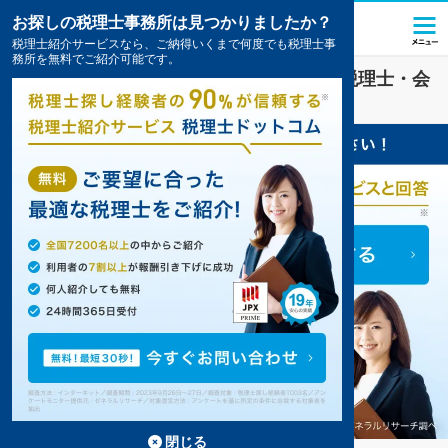
お探しの税理士事務所は見つかりましたか？
税理士紹介サービスなら、ご納得いくまで何度でも税理士事
務所を無料でご紹介可能です。
ファンド
業界に強い
宜野湾市(沖縄県)
の税理士・会
計事務所の一覧
閉じる