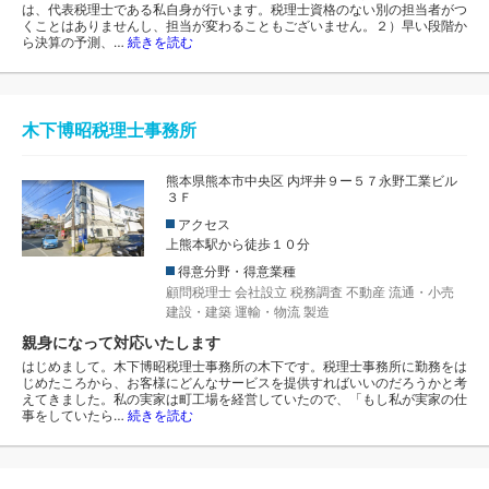
は、代表税理士である私自身が行います。税理士資格のない別の担当者がつ
くことはありませんし、担当が変わることもございません。２）早い段階か
ら決算の予測、…
続きを読む
木下博昭税理士事務所
熊本県熊本市中央区 内坪井９ー５７永野工業ビル
３Ｆ
アクセス
上熊本駅から徒歩１０分
得意分野・得意業種
顧問税理士
会社設立
税務調査
不動産
流通・小売
建設・建築
運輸・物流
製造
親身になって対応いたします
はじめまして。木下博昭税理士事務所の木下です。税理士事務所に勤務をは
じめたころから、お客様にどんなサービスを提供すればいいのだろうかと考
えてきました。私の実家は町工場を経営していたので、「もし私が実家の仕
事をしていたら…
続きを読む