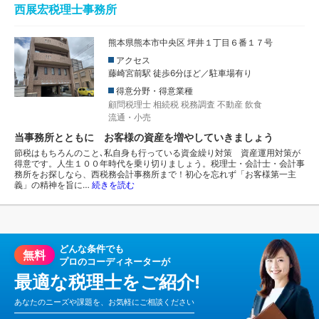
西展宏税理士事務所
熊本県熊本市中央区 坪井１丁目６番１７号
アクセス
藤崎宮前駅 徒歩6分ほど／駐車場有り
得意分野・得意業種
顧問税理士
相続税
税務調査
不動産
飲食
流通・小売
当事務所とともに お客様の資産を増やしていきましょう
節税はもちろんのこと､私自身も行っている資金繰り対策 資産運用対策が
得意です。人生１００年時代を乗り切りましょう。税理士・会計士・会計事
務所をお探しなら、西税務会計事務所まで！初心を忘れず「お客様第一主
義」の精神を旨に…
続きを読む
どんな条件でも
無料
プロのコーディネーターが
最適な税理士をご紹介!
あなたのニーズや課題を、お気軽にご相談ください