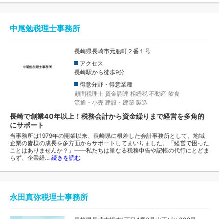
中尾勉税理士事務所
長崎県長崎市元船町２番１号
アクセス
長崎駅から徒歩9分
得意分野・得意業種
顧問税理士
資金調達
相続税
不動産
飲食
流通・小売
建設・建築
製造
長崎で創業40年以上！税務会計から資金繰りまで経営を多角的
にサポート
当事務所は1979年の開業以来、長崎県に根差した会計事務所として、地域
企業の皆様の成長を多方面からサポートしてまいりました。「経営で困った
ことはありませんか？」――私たちは単なる税務申告や記帳の代行にとどま
らず、企業経…
続きを読む
永田真弥税理士事務所