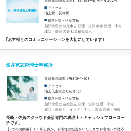
長崎県長崎市坂本1丁目4番3号山王ビル302号
アクセス
永田真弥税理士事務所
浦上駅・長崎駅
得意分野・得意業種
顧問税理士
確定申告
経理・決算
飲食
流通・小売
建設・建築
美容
社会福祉法人
｢お客様とのコミュニケーションを大切にしています｣
酒井寛志税理士事務所
長崎県長崎市上野町8-1-103
アクセス
浦上天主堂より徒歩1分
得意分野・得意業種
顧問税理士
会社設立
経理・決算
流通・小売
建設・建築
IT・インターネット
製造
医療・福祉
長崎・佐賀のクラウド会計専門の税理士・キャッシュフローコー
チです。
【3つのお約束】１）私自身が、お客様の担当をいたしますお客様への対応