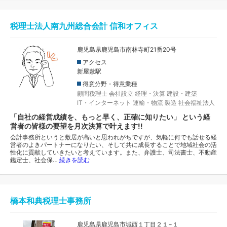
税理士法人南九州総合会計 信和オフィス
鹿児島県鹿児島市南林寺町21番20号
アクセス
新屋敷駅
得意分野・得意業種
顧問税理士
会社設立
経理・決算
建設・建築
IT・インターネット
運輸・物流
製造
社会福祉法人
「自社の経営成績を、もっと早く、正確に知りたい」 という経
営者の皆様の要望を月次決算で叶えます!!
会計事務所というと敷居が高いと思われがちですが、気軽に何でも話せる経
営者のよきパートナーになりたい、そして共に成長することで地域社会の活
性化に貢献していきたいと考えています。また、弁護士、司法書士、不動産
鑑定士、社会保…
続きを読む
橋本和典税理士事務所
鹿児島県鹿児島市城西１丁目２１−１