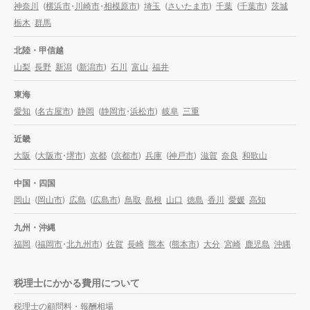
神奈川
(
横浜市
・
川崎市
・
相模原市
)
埼玉
(
さいたま市
)
千葉
(
千葉市
)
茨城
栃木
群馬
北陸・甲信越
山梨
長野
新潟
(
新潟市
)
石川
富山
福井
東海
愛知
(
名古屋市
)
静岡
(
静岡市
・
浜松市
)
岐阜
三重
近畿
大阪
(
大阪市
・
堺市
)
京都
(
京都市
)
兵庫
(
神戸市
)
滋賀
奈良
和歌山
中国・四国
岡山
(
岡山市
)
広島
(
広島市
)
鳥取
島根
山口
徳島
香川
愛媛
高知
九州・沖縄
福岡
(
福岡市
・
北九州市
)
佐賀
長崎
熊本
(
熊本市
)
大分
宮崎
鹿児島
沖縄
税理士にかかる費用について
税理士の顧問料・報酬相場