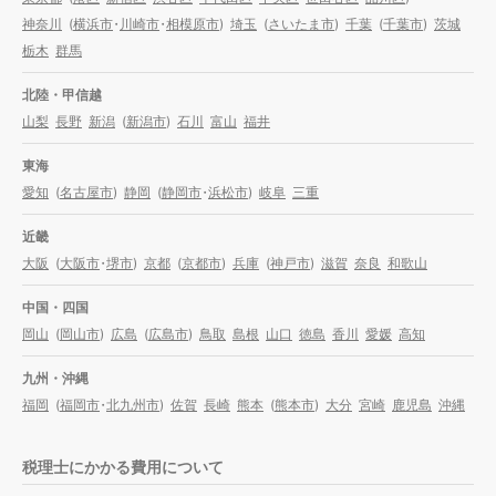
神奈川
(
横浜市
・
川崎市
・
相模原市
)
埼玉
(
さいたま市
)
千葉
(
千葉市
)
茨城
栃木
群馬
北陸・甲信越
山梨
長野
新潟
(
新潟市
)
石川
富山
福井
東海
愛知
(
名古屋市
)
静岡
(
静岡市
・
浜松市
)
岐阜
三重
近畿
大阪
(
大阪市
・
堺市
)
京都
(
京都市
)
兵庫
(
神戸市
)
滋賀
奈良
和歌山
中国・四国
岡山
(
岡山市
)
広島
(
広島市
)
鳥取
島根
山口
徳島
香川
愛媛
高知
九州・沖縄
福岡
(
福岡市
・
北九州市
)
佐賀
長崎
熊本
(
熊本市
)
大分
宮崎
鹿児島
沖縄
税理士にかかる費用について