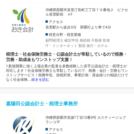
沖縄県那覇市首里汀良町三丁目７９番地２ ピクセ
ル首里駅前 ４F
アクセス
首里駅から徒歩3分 那覇ICより車で4分
得意分野・得意業種
顧問税理士
確定申告
相続税
不動産
飲食
IT・インターネット
製造
旅行・ホテル
税理士・社会保険労務士・公認会計士が常駐しているので税務・
労務・助成金もワンストップ支援！
1.新規開業に強く上場企業の監査を多数経験した若手公認会計士・税理士が
対応します！社会保険労務士も常駐しているので、税務・会計・労務もワン
ストップサービス！税務申告、節税対策、事業計画・資金繰りの相談だけで
なく社会保険…
続きを読む
嘉陽田公認会計士・税理士事務所
沖縄県那覇市安謝1丁目12番9号 カスティージョブ
ランコ1F
アクセス