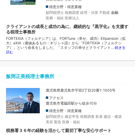
得意分野・得意業種
顧問税理士
税務調査
経理・決算
不動産
金融
医療・福祉
医療法人
クライアントの成長と成功の為に、継続的な『黒字化』を支援す
る税理士事務所
FORTEXIA（フォルテシア）は、FORTune（幸せ、成功）EXpansion（拡
大）aXIA（価値あるもの：ギリシャ語）から「FORTEXIA（フォルテシ
ア）」という命名をしました。「スタッフの幸せとクライアント…
続きを
読む
飯岡正美税理士事務所
鹿児島県鹿児島市宇宿2丁目20番1-1005号
アクセス
鹿児島市電脇田駅から徒歩10分
得意分野・得意業種
顧問税理士
確定申告
税務調査
飲食
建設・建築
美容
製造
医療・福祉
税務署３６年の経験を活かして親切丁寧な安心サポート