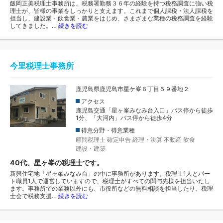
飯岡正美税理士事務所は、税務署勤務３６年の経験を持つ税務調査に強い税
理士が、皆様の事業をしっかりと支えます。これまで個人課税・法人課税を
担当し、建設業・飲食業・農業をはじめ、さまざまな業種の税務調査を経験
してきました。…
続きを読む
今里税理士事務所
鹿児島県鹿児島市星ケ峯６丁目５９番地２
アクセス
鹿児島交通「星ヶ峯みなみ台入口」バス停から徒歩
1分、「大河内」バス停から徒歩4分
得意分野・得意業種
顧問税理士
確定申告
経理・決算
不動産
飲食
建設・建築
40代、星ヶ峯の税理士です。
新興住宅地「星ヶ峯みなみ台」の中に事務所があります。税理士1人とパー
ト職員1人で運営していますので、税理士がすべての関与先様を担当いたし
ます。事務所での業務以外にも、市役所などの無料相談を担当したり、税理
士会で税務支援…
続きを読む