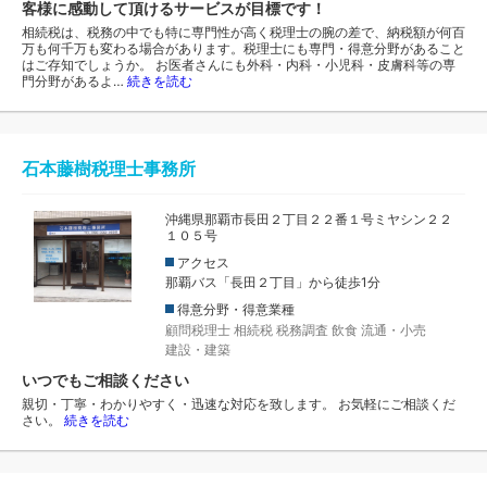
客様に感動して頂けるサービスが目標です！
相続税は、税務の中でも特に専門性が高く税理士の腕の差で、納税額が何百
万も何千万も変わる場合があります。税理士にも専門・得意分野があること
はご存知でしょうか。 お医者さんにも外科・内科・小児科・皮膚科等の専
門分野があるよ…
続きを読む
石本藤樹税理士事務所
沖縄県那覇市長田２丁目２２番１号ミヤシン２２
１０５号
アクセス
那覇バス「長田２丁目」から徒歩1分
得意分野・得意業種
顧問税理士
相続税
税務調査
飲食
流通・小売
建設・建築
いつでもご相談ください
親切・丁寧・わかりやすく・迅速な対応を致します。 お気軽にご相談くだ
さい。
続きを読む