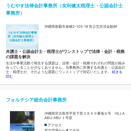
うむやす法律会計事務所（友利健太税理士・公認会計士
事務所）
沖縄県那覇市泉崎2-105-18 官公労共済会館8F
うむやす法律会計事務
所（友利健太税理士・
公認会計士事務所）
弁護士・公認会計士・税理士がワンストップで法律・会計・税務
の課題を解決
生活や事業活動で発生する課題は、法律・会計・税務それぞれの問題が絡み
合っていることが少なくありません。当事務所に所属する弁護士・公認会計
士・税理士が、そのような課題にワンストップで対応いたします。
続きを
読む
フォルテシア総合会計事務所
沖縄県宮古島市平良下里２８５０番地６号 VILLA
ABU-ABU １号室
アクセス
宮古空港から車で８分