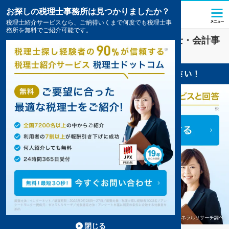
お探しの税理士事務所は見つかりましたか？
税理士紹介サービスなら、ご納得いくまで何度でも税理士事
務所を無料でご紹介可能です。
金融
業界に強い
宜野湾市(沖縄県)
の税理士・会計事
務所の一覧
閉じる