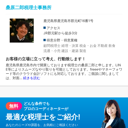
桑原二郎税理士事務所
鹿児島県鹿児島市郡元町16番1号
アクセス
JR郡元駅から徒歩3分
得意分野・得意業種
顧問税理士
経理・決算
税金・お金
不動産
飲食
流通・小売
建設・建築
製造
お客様の立場に立って考え、行動致します！
鹿児島県鹿児島市内で開業しております税理士の桑原二郎と申します。LIN
E等によりスムーズなやり取りを可能としております。freeeやマネーフォワ
ード等のクラウド会計ソフトにも対応しております。ご面談に関しまして
は、対面…
続きを読む
どんな条件でも
無料
プロのコーディネーターが
最適な税理士をご紹介!
あなたのニーズや課題を、お気軽にご相談ください