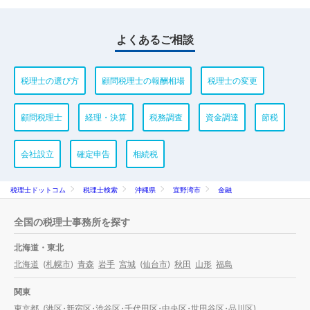
よくあるご相談
税理士の選び方
顧問税理士の報酬相場
税理士の変更
顧問税理士
経理・決算
税務調査
資金調達
節税
会社設立
確定申告
相続税
税理士ドットコム
税理士検索
沖縄県
宜野湾市
金融
全国の税理士事務所を探す
北海道・東北
北海道
(
札幌市
)
青森
岩手
宮城
(
仙台市
)
秋田
山形
福島
関東
東京都
(
港区
・
新宿区
・
渋谷区
・
千代田区
・
中央区
・
世田谷区
・
品川区
)