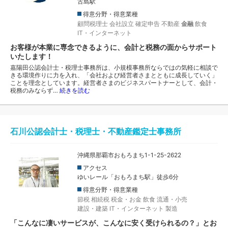
古島駅
得意分野・得意業種
顧問税理士
会社設立
確定申告
不動産
金融
飲食
IT・インターネット
お客様が本業に専念できるように、会計と税務の面からサポート
いたします！
嘉陽田公認会計士・税理士事務所は、小規模事務所ならではの気軽に相談で
きる環境作りに力を入れ、「会社および経営者さまとともに成長していく」
ことを理念としています。経営者さまのビジネスパートナーとして、会計・
税務のみならず…
続きを読む
石川公認会計士・税理士・不動産鑑定士事務所
沖縄県那覇市おもろまち1-1-25-2622
アクセス
ゆいレール「おもろまち駅」徒歩6分
得意分野・得意業種
節税
相続税
税金・お金
飲食
流通・小売
建設・建築
IT・インターネット
製造
「こんなに凄いサービスが、こんなに安く受けられるの？」とお