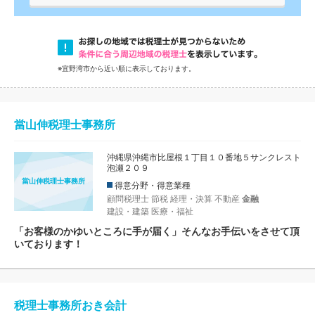
※宜野湾市から近い順に表示しております。
當山伸税理士事務所
沖縄県沖縄市比屋根１丁目１０番地５サンクレスト
泡瀬２０９
當山伸税理士事務所
得意分野・得意業種
顧問税理士
節税
経理・決算
不動産
金融
建設・建築
医療・福祉
「お客様のかゆいところに手が届く」そんなお手伝いをさせて頂
いております！
税理士事務所おき会計