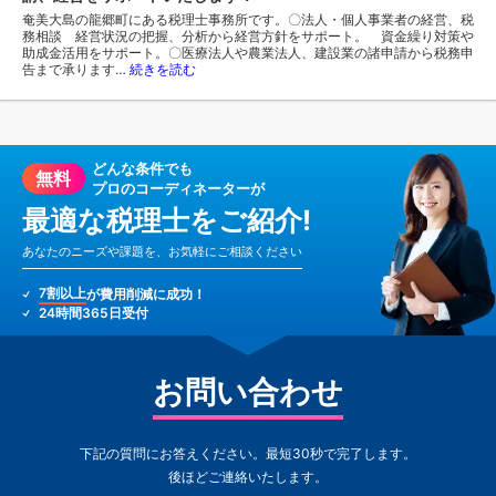
奄美大島の龍郷町にある税理士事務所です。〇法人・個人事業者の経営、税
務相談 経営状況の把握、分析から経営方針をサポート。 資金繰り対策や
助成金活用をサポート。〇医療法人や農業法人、建設業の諸申請から税務申
告まで承ります…
続きを読む
どんな条件でも
無料
プロのコーディネーターが
最適な税理士をご紹介!
あなたのニーズや課題を、お気軽にご相談ください
7割以上
が費用削減に成功！
24時間365日受付
お問い合わせ
下記の質問にお答えください。最短30秒で完了します。
後ほどご連絡いたします。