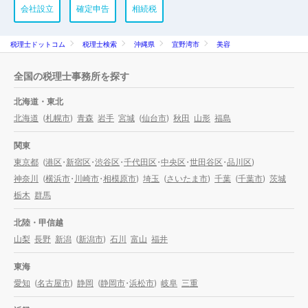
会社設立
確定申告
相続税
税理士ドットコム
税理士検索
沖縄県
宜野湾市
美容
全国の税理士事務所を探す
北海道・東北
北海道
(
札幌市
)
青森
岩手
宮城
(
仙台市
)
秋田
山形
福島
関東
東京都
(
港区
・
新宿区
・
渋谷区
・
千代田区
・
中央区
・
世田谷区
・
品川区
)
神奈川
(
横浜市
・
川崎市
・
相模原市
)
埼玉
(
さいたま市
)
千葉
(
千葉市
)
茨城
栃木
群馬
北陸・甲信越
山梨
長野
新潟
(
新潟市
)
石川
富山
福井
東海
愛知
(
名古屋市
)
静岡
(
静岡市
・
浜松市
)
岐阜
三重