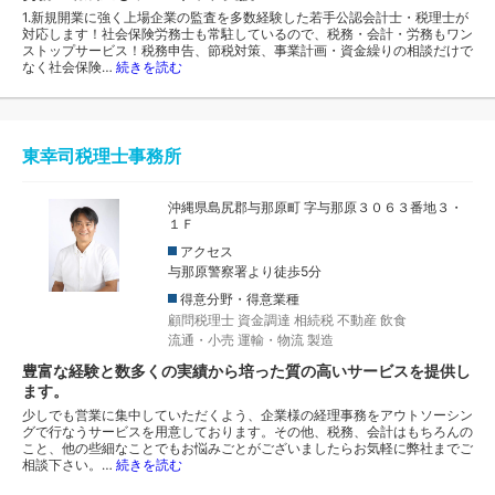
1.新規開業に強く上場企業の監査を多数経験した若手公認会計士・税理士が
対応します！社会保険労務士も常駐しているので、税務・会計・労務もワン
ストップサービス！税務申告、節税対策、事業計画・資金繰りの相談だけで
なく社会保険…
続きを読む
東幸司税理士事務所
沖縄県島尻郡与那原町 字与那原３０６３番地３・
１Ｆ
アクセス
与那原警察署より徒歩5分
得意分野・得意業種
顧問税理士
資金調達
相続税
不動産
飲食
流通・小売
運輸・物流
製造
豊富な経験と数多くの実績から培った質の高いサービスを提供し
ます。
少しでも営業に集中していただくよう、企業様の経理事務をアウトソーシン
グで行なうサービスを用意しております。その他、税務、会計はもちろんの
こと、他の些細なことでもお悩みごとがございましたらお気軽に弊社までご
相談下さい。…
続きを読む