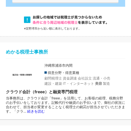
※宜野湾市から近い順に表示しております。
めかる税理士事務所
沖縄県浦添市内間
得意分野・得意業種
顧問税理士
資金調達
会社設立
流通・小売
建設・建築
IT・インターネット
美容
製造
クラウド会計（freee）と融資専門税理
当事務所は、クラウド会計「freee」を活用して、お客様の経理、税務分野
のお手伝いをしております。記帳代行や融資のお手伝いまで、御社の状況に
合わせて、担当者が変更することなく税理士の銘苅が担当させていただきま
す。「クラ…
続きを読む