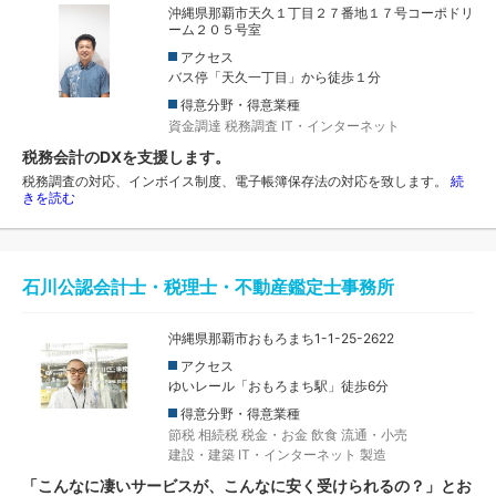
沖縄県那覇市天久１丁目２７番地１７号コーポドリ
ーム２０５号室
アクセス
バス停「天久一丁目」から徒歩１分
得意分野・得意業種
資金調達
税務調査
IT・インターネット
税務会計のDXを支援します。
税務調査の対応、インボイス制度、電子帳簿保存法の対応を致します。
続
きを読む
石川公認会計士・税理士・不動産鑑定士事務所
沖縄県那覇市おもろまち1-1-25-2622
アクセス
ゆいレール「おもろまち駅」徒歩6分
得意分野・得意業種
節税
相続税
税金・お金
飲食
流通・小売
建設・建築
IT・インターネット
製造
「こんなに凄いサービスが、こんなに安く受けられるの？」とお