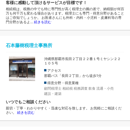
客様に感動して頂けるサービスが目標です！
相続税は、税務の中でも特に専門性が高く税理士の腕の差で、納税額が何百
万も何千万も変わる場合があります。税理士にも専門・得意分野があること
はご存知でしょうか。 お医者さんにも外科・内科・小児科・皮膚科等の専
門分野があるよ…
続きを読む
石本藤樹税理士事務所
沖縄県那覇市長田２丁目２２番１号ミヤシン２２
１０５号
アクセス
那覇バス「長田２丁目」から徒歩1分
得意分野・得意業種
顧問税理士
相続税
税務調査
飲食
流通・小売
建設・建築
いつでもご相談ください
親切・丁寧・わかりやすく・迅速な対応を致します。 お気軽にご相談くだ
さい。
続きを読む