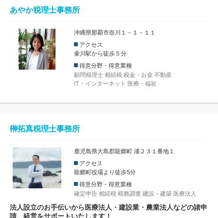
あやか税理士事務所
沖縄県那覇市壺川１－１－１１
アクセス
壷川駅から徒歩５分
得意分野・得意業種
顧問税理士
相続税
税金・お金
不動産
IT・インターネット
医療・福祉
榊拓真税理士事務所
鹿児島県大島郡龍郷町 浦２３１番地１
アクセス
龍郷町役場より徒歩5分
得意分野・得意業種
確定申告
相続税
税務調査
建設・建築
医療法人
法人設立のお手伝いから医療法人・建設業・農業法人などの諸申
請、経営をサポートいたします！