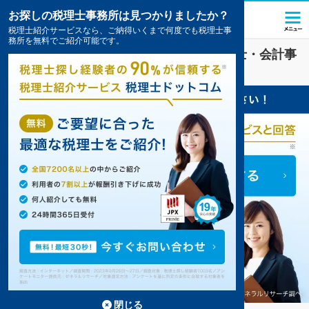
お探しの税理士事務所は見つかりましたか？
税理士紹介サービスなら、ご納得いくまで何度でも税理士事
務所を無料でご紹介可能です。
美容
業界に強い
宜野湾市(沖縄県)
の税理士・会計事
務所の一覧
閉じる