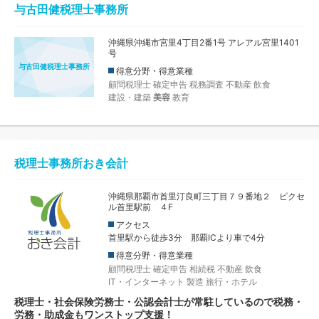
与古田健税理士事務所
沖縄県沖縄市宮里4丁目2番1号 アレアル宮里1401
号
与古田健税理士事務所
得意分野・得意業種
顧問税理士
確定申告
税務調査
不動産
飲食
建設・建築
美容
教育
税理士事務所おき会計
沖縄県那覇市首里汀良町三丁目７９番地２ ピクセ
ル首里駅前 ４F
アクセス
首里駅から徒歩3分 那覇ICより車で4分
得意分野・得意業種
顧問税理士
確定申告
相続税
不動産
飲食
IT・インターネット
製造
旅行・ホテル
税理士・社会保険労務士・公認会計士が常駐しているので税務・
労務・助成金もワンストップ支援！