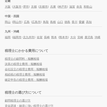
近畿
大阪
(
大阪市
・
堺市
)
京都
(
京都市
)
兵庫
(
神戸市
)
滋賀
奈良
和歌山
中国・四国
岡山
(
岡山市
)
広島
(
広島市
)
鳥取
島根
山口
徳島
香川
愛媛
高知
九州・沖縄
福岡
(
福岡市
・
北九州市
)
佐賀
長崎
熊本
(
熊本市
)
大分
宮崎
鹿児島
沖縄
税理士にかかる費用について
税理士の顧問料・報酬相場
決算の税理士費用・報酬相場
会社設立の税理士費用・報酬相場
相続税の税理士費用・報酬相場
確定申告の税理士費用・報酬相場
税理士の選び方について
顧問税理士の選び方
資金調達・融資に強い税理士の選び方