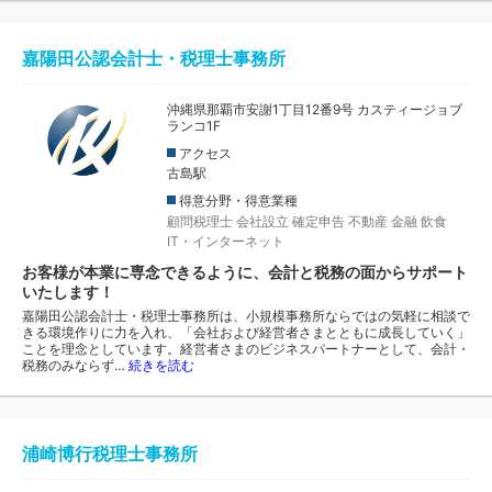
嘉陽田公認会計士・税理士事務所
沖縄県那覇市安謝1丁目12番9号 カスティージョブ
ランコ1F
アクセス
古島駅
得意分野・得意業種
顧問税理士
会社設立
確定申告
不動産
金融
飲食
IT・インターネット
お客様が本業に専念できるように、会計と税務の面からサポート
いたします！
嘉陽田公認会計士・税理士事務所は、小規模事務所ならではの気軽に相談で
きる環境作りに力を入れ、「会社および経営者さまとともに成長していく」
ことを理念としています。経営者さまのビジネスパートナーとして、会計・
税務のみならず…
続きを読む
浦崎博行税理士事務所