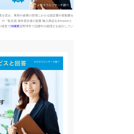
業を営み、車両や倉庫の管理にかかる固定費や変動費を
「駐在員 海外居住者の副業 輸入商品をAmazonと
が得意で
沖縄県
宜野湾市で活躍中の税理士を紹介してい