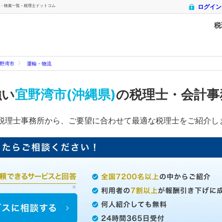
・検索一覧 - 税理士ドットコム
ログイン
税
野湾市
運輸・物流
強い
宜野湾市(沖縄県)
の税理士・会計事
税理士事務所から、ご要望に合わせて最適な税理士をご紹介し