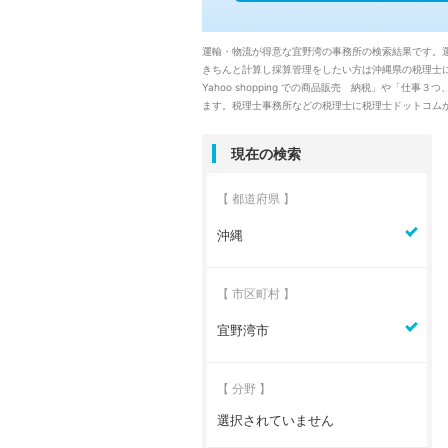
運輸・物流が得意な宜野湾の事務所の検索結果です。
きちんと計算し採算管理をしたい方は沖縄県の税理士に
Yahoo shopping での商品販売 納税」や
ます。税理士事務所などの税理士に税理士ドットコム
現在の検索
【 都道府県 】
沖縄
【 市区町村 】
宜野湾市
【 分野 】
選択されていません