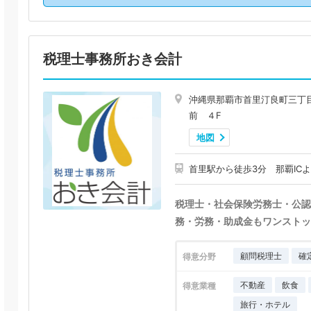
税理士事務所おき会計
沖縄県那覇市首里汀良町三丁
前 ４F
地図
首里駅から徒歩3分 那覇IC
税理士・社会保険労務士・公認
務・労務・助成金もワンストッ
顧問税理士
確
得意分野
不動産
飲食
得意業種
旅行・ホテル