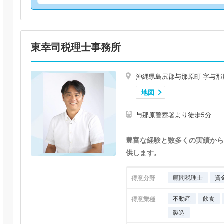
東幸司税理士事務所
沖縄県島尻郡与那原町 字与
地図
与那原警察署より徒歩5分
豊富な経験と数多くの実績から
供します。
顧問税理士
資
得意分野
不動産
飲食
得意業種
製造