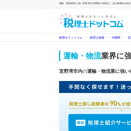
運輸・物流業界に強い宜野湾市(沖縄県)の税理士・会計事務所の紹介
税理士ドットコム
税理士検索
沖縄県
宜
運輸・物流
業界に
宜野湾市内
の
運輸・物流業に強い