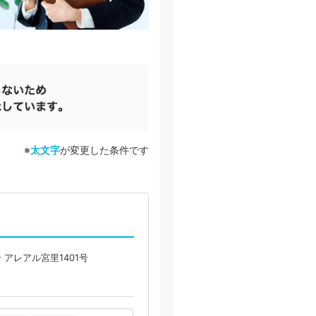
※
太文字
が変更した条件です
 アレアル宮里1401号