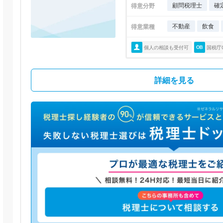
顧問税理士
確
得意分野
不動産
飲食
得意業種
個人の相談も受付可
国税庁
詳細を見る