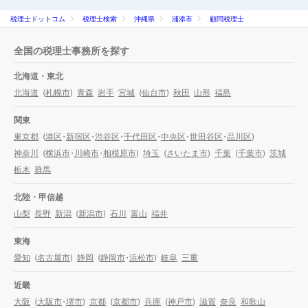
税理士ドットコム
税理士検索
沖縄県
浦添市
顧問税理士
全国の税理士事務所を探す
北海道・東北
北海道
(
札幌市
)
青森
岩手
宮城
(
仙台市
)
秋田
山形
福島
関東
東京都
(
港区
・
新宿区
・
渋谷区
・
千代田区
・
中央区
・
世田谷区
・
品川区
)
神奈川
(
横浜市
・
川崎市
・
相模原市
)
埼玉
(
さいたま市
)
千葉
(
千葉市
)
茨城
栃木
群馬
北陸・甲信越
山梨
長野
新潟
(
新潟市
)
石川
富山
福井
東海
愛知
(
名古屋市
)
静岡
(
静岡市
・
浜松市
)
岐阜
三重
近畿
大阪
(
大阪市
・
堺市
)
京都
(
京都市
)
兵庫
(
神戸市
)
滋賀
奈良
和歌山