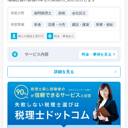
得意分野
顧問税理士
節税
会社設立
得意業種
飲食
流通・小売
建設・建築
医療・福祉
個人の相談も受付可
料金・事例あり
サービス内容
料金・事例を見る
詳細を見る