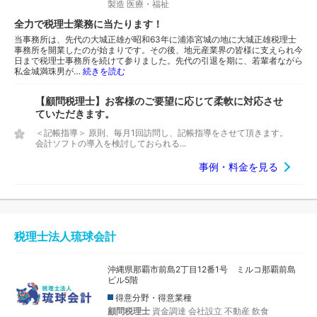
製造
医療・福祉
全力で税理士業務に当たります！
当事務所は、先代の大城正雄が昭和63年に浦添宮城の地に大城正雄税理士
事務所を開業したのが始まりです。その後、地元産業界の皆様に支えられ今
日まで税理士事務所を続けて参りました。先代の引退を期に、若輩者ながら
私金城満珠男が…
続きを読む
【顧問税理士】お客様のご要望に応じて柔軟に対応させ
ていただきます。
＜記帳指導＞ 原則、毎月1回訪問し、記帳指導をさせて頂きます。
会計ソフトの導入を検討しておられる...
事例・料金を見る
税理士法人琉球会計
沖縄県那覇市前島2丁目12番1号 ミルコ那覇前島
ビル5階
得意分野・得意業種
顧問税理士
資金調達
会社設立
不動産
飲食