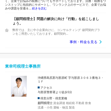
く、企業でお悩みの税務についてもサポートしております。法務・税務をワ
ンストップに包括的にサポートし、ワンランク上のサービスで、企業でお悩
みや課題を安価＆…
続きを読む
【顧問税理士】問題の解決に向け「行動」を起こしまし
ょう。
弊所では、主に中小企業向けに、コンサルティング･顧問契約プラ
ンをご用意いたしております。顧問契約...
事例・料金を見る
東幸司税理士事務所
沖縄県島尻郡与那原町 字与那原３０６３番地３・
１Ｆ
アクセス
与那原警察署より徒歩5分
得意分野・得意業種
顧問税理士
資金調達
相続税
不動産
飲食
流通・小売
運輸・物流
製造