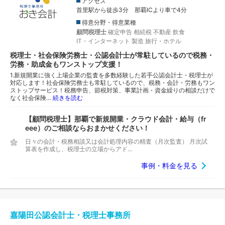
アクセス
首里駅から徒歩3分 那覇ICより車で4分
得意分野・得意業種
顧問税理士
確定申告
相続税
不動産
飲食
IT・インターネット
製造
旅行・ホテル
税理士・社会保険労務士・公認会計士が常駐しているので税務・
労務・助成金もワンストップ支援！
1.新規開業に強く上場企業の監査を多数経験した若手公認会計士・税理士が
対応します！社会保険労務士も常駐しているので、税務・会計・労務もワン
ストップサービス！税務申告、節税対策、事業計画・資金繰りの相談だけで
なく社会保険…
続きを読む
【顧問税理士】那覇で新規開業・クラウド会計・給与（fr
eee）のご相談ならおまかせください！
日々の会計・税務相談又は会計処理内容の精査（月次監査） 月次試
算表を作成し、税理士の立場からアド...
事例・料金を見る
嘉陽田公認会計士・税理士事務所