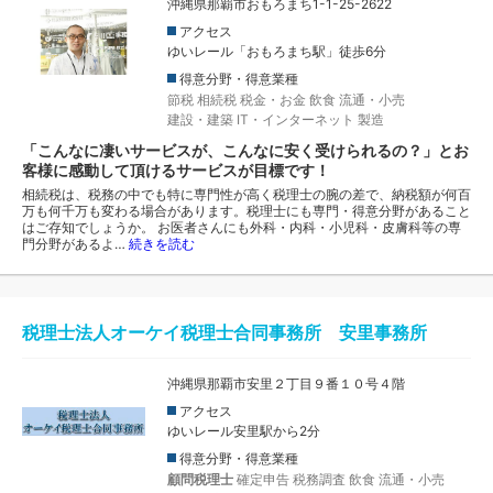
沖縄県那覇市おもろまち1-1-25-2622
アクセス
ゆいレール「おもろまち駅」徒歩6分
得意分野・得意業種
節税
相続税
税金・お金
飲食
流通・小売
建設・建築
IT・インターネット
製造
「こんなに凄いサービスが、こんなに安く受けられるの？」とお
客様に感動して頂けるサービスが目標です！
相続税は、税務の中でも特に専門性が高く税理士の腕の差で、納税額が何百
万も何千万も変わる場合があります。税理士にも専門・得意分野があること
はご存知でしょうか。 お医者さんにも外科・内科・小児科・皮膚科等の専
門分野があるよ…
続きを読む
税理士法人オーケイ税理士合同事務所 安里事務所
沖縄県那覇市安里２丁目９番１０号４階
アクセス
ゆいレール安里駅から2分
得意分野・得意業種
顧問税理士
確定申告
税務調査
飲食
流通・小売