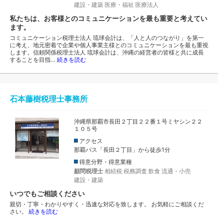
建設・建築
医療・福祉
医療法人
私たちは、お客様とのコミュニケーションを最も重要と考えてい
ます。
コミュニケーション税理士法人 琉球会計は、「人と人のつながり」を第一
に考え、地元密着で企業や個人事業主様とのコミュニケーションを最も重視
します。信頼関係税理士法人 琉球会計は、沖縄の経営者の皆様と共に成長
することを目指…
続きを読む
石本藤樹税理士事務所
沖縄県那覇市長田２丁目２２番１号ミヤシン２２
１０５号
アクセス
那覇バス「長田２丁目」から徒歩1分
得意分野・得意業種
顧問税理士
相続税
税務調査
飲食
流通・小売
建設・建築
いつでもご相談ください
親切・丁寧・わかりやすく・迅速な対応を致します。 お気軽にご相談くだ
さい。
続きを読む