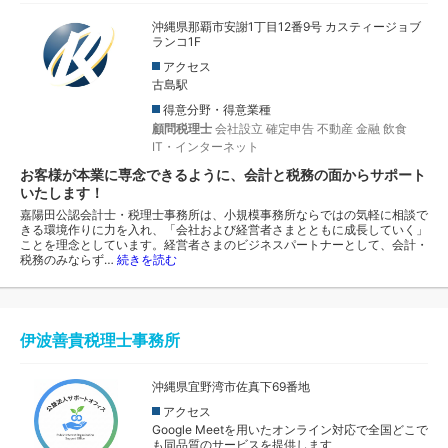
沖縄県那覇市安謝1丁目12番9号 カスティージョブ
ランコ1F
アクセス
古島駅
得意分野・得意業種
顧問税理士
会社設立
確定申告
不動産
金融
飲食
IT・インターネット
お客様が本業に専念できるように、会計と税務の面からサポート
いたします！
嘉陽田公認会計士・税理士事務所は、小規模事務所ならではの気軽に相談で
きる環境作りに力を入れ、「会社および経営者さまとともに成長していく」
ことを理念としています。経営者さまのビジネスパートナーとして、会計・
税務のみならず…
続きを読む
伊波善貴税理士事務所
沖縄県宜野湾市佐真下69番地
アクセス
Google Meetを用いたオンライン対応で全国どこで
も同品質のサービスを提供します