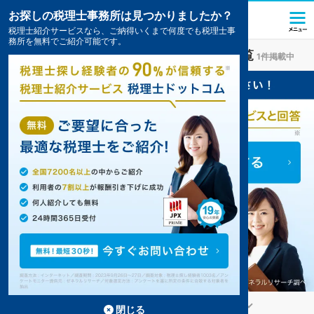
お探しの税理士事務所は見つかりましたか？
税理士紹介サービスなら、ご納得いくまで何度でも税理士事
務所を無料でご紹介可能です。
浦添
の
顧問税理士
のおすすめ事務所の一覧
1件掲載中
浦添の顧問税理士事務所が1件見つかりました。
...
もっと見る
閉じる