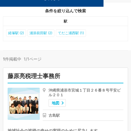
条件を絞り込んで検索
駅
経塚駅 (2)
浦添前田駅 (2)
てだこ浦西駅 (1)
1
件掲載中 1/1ページ
藤原亮税理士事務所
沖縄県浦添市宮城１丁目２６番８号平安ビ
ル２０１
地図
古島駅
地域社会の皆様の幸せの実現のために尽力します