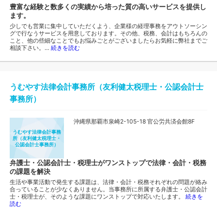
豊富な経験と数多くの実績から培った質の高いサービスを提供し
ます。
少しでも営業に集中していただくよう、企業様の経理事務をアウトソーシン
グで行なうサービスを用意しております。その他、税務、会計はもちろんの
こと、他の些細なことでもお悩みごとがございましたらお気軽に弊社までご
相談下さい。…
続きを読む
うむやす法律会計事務所（友利健太税理士・公認会計士
事務所）
沖縄県那覇市泉崎2-105-18 官公労共済会館8F
うむやす法律会計事務
所（友利健太税理士・
公認会計士事務所）
弁護士・公認会計士・税理士がワンストップで法律・会計・税務
の課題を解決
生活や事業活動で発生する課題は、法律・会計・税務それぞれの問題が絡み
合っていることが少なくありません。当事務所に所属する弁護士・公認会計
士・税理士が、そのような課題にワンストップで対応いたします。
続きを
読む