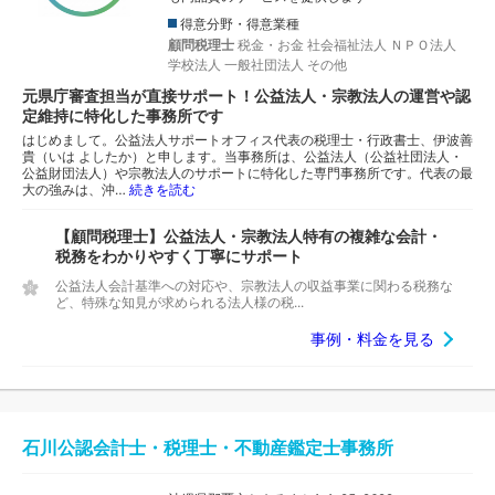
得意分野・得意業種
顧問税理士
税金・お金
社会福祉法人
ＮＰＯ法人
学校法人
一般社団法人
その他
元県庁審査担当が直接サポート！公益法人・宗教法人の運営や認
定維持に特化した事務所です
はじめまして。公益法人サポートオフィス代表の税理士・行政書士、伊波善
貴（いは よしたか）と申します。当事務所は、公益法人（公益社団法人・
公益財団法人）や宗教法人のサポートに特化した専門事務所です。代表の最
大の強みは、沖…
続きを読む
【顧問税理士】公益法人・宗教法人特有の複雑な会計・
税務をわかりやすく丁寧にサポート
公益法人会計基準への対応や、宗教法人の収益事業に関わる税務な
ど、特殊な知見が求められる法人様の税...
事例・料金を見る
石川公認会計士・税理士・不動産鑑定士事務所