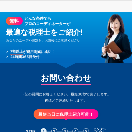
どんな条件でも
無料
プロのコーディネーターが
最適な税理士をご紹介!
あなたのニーズや課題を、お気軽にご相談ください
7割以上
が費用削減に成功！
24時間365日受付
お問い合わせ
下記の質問にお答えください。最短30秒で完了します。
後ほどご連絡いたします。
最短当日に税理士紹介可能！
カンタン
STEP
1
2
3
4
5