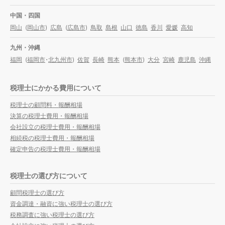
中国・四国
岡山
(
岡山市
)
広島
(
広島市
)
鳥取
島根
山口
徳島
香川
愛媛
高知
九州・沖縄
福岡
(
福岡市
・
北九州市
)
佐賀
長崎
熊本
(
熊本市
)
大分
宮崎
鹿児島
沖縄
税理士にかかる費用について
税理士の顧問料・報酬相場
決算の税理士費用・報酬相場
会社設立の税理士費用・報酬相場
相続税の税理士費用・報酬相場
確定申告の税理士費用・報酬相場
税理士の選び方について
顧問税理士の選び方
資金調達・融資に強い税理士の選び方
税務調査に強い税理士の選び方