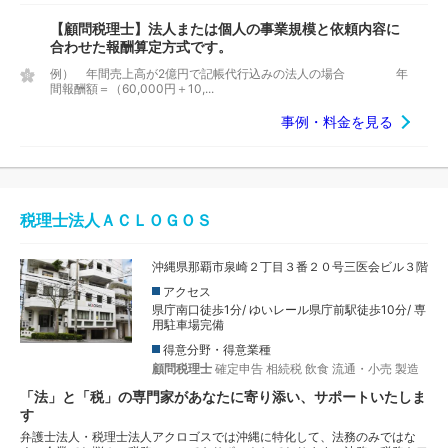
【顧問税理士】法人または個人の事業規模と依頼内容に
合わせた報酬算定方式です。
例） 年間売上高が2億円で記帳代行込みの法人の場合 年
間報酬額＝（60,000円＋10,...
事例・料金を見る
税理士法人ＡＣＬＯＧＯＳ
沖縄県那覇市泉崎２丁目３番２０号三医会ビル３階
アクセス
県庁南口徒歩1分/ ゆいレール県庁前駅徒歩10分/ 専
用駐車場完備
得意分野・得意業種
顧問税理士
確定申告
相続税
飲食
流通・小売
製造
「法」と「税」の専門家があなたに寄り添い、サポートいたしま
す
弁護士法人・税理士法人アクロゴスでは沖縄に特化して、法務のみではな