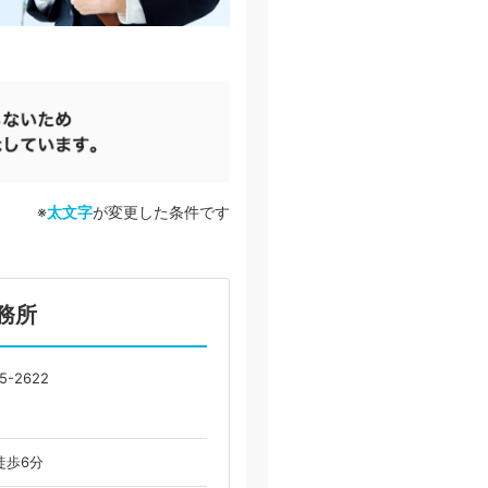
※
太文字
が変更した条件です
務所
-2622
徒歩6分