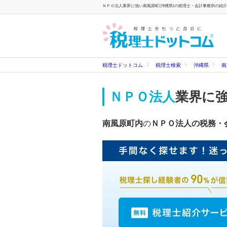
ＮＰＯ法人業界に強い南風原町(沖縄県)の税理士・会計事務所の紹介
税理士ドットコム
税理士検索
沖縄県
南
ＮＰＯ法人
業界に
南風原町内
の
ＮＰＯ法人の税務・