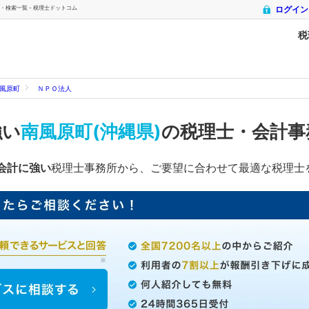
・検索一覧 - 税理士ドットコム
ログイン
税
風原町
ＮＰＯ法人
強い
南風原町(沖縄県)
の税理士・会計事
会計に強い
税理士事務所から、ご要望に合わせて最適な税理士