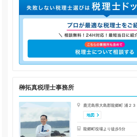
榊拓真税理士事務所
鹿児島県大島郡龍郷町 浦２３
地図
龍郷町役場より徒歩5分