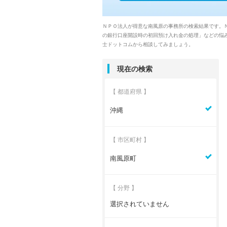
ＮＰＯ法人が得意な南風原の事務所の検索結果です。
の銀行口座開設時の初回預け入れ金の処理」などの悩
士ドットコムから相談してみましょう。
現在の検索
【 都道府県 】
沖縄
【 市区町村 】
南風原町
【 分野 】
選択されていません