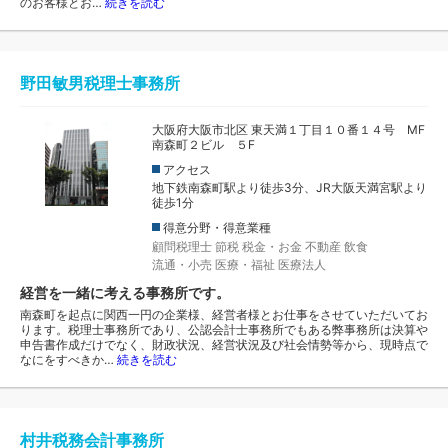
のお客様とお…
続きを読む
野田敏男税理士事務所
大阪府大阪市北区 東天満１丁目１０番１４号 MF
南森町２ビル ５F
アクセス
地下鉄南森町駅より徒歩3分、JR大阪天満宮駅より
徒歩1分
得意分野・得意業種
顧問税理士
節税
税金・お金
不動産
飲食
流通・小売
医療・福祉
医療法人
経営を一緒に考える事務所です。
南森町を起点に関西一円の企業様、経営者様とお仕事をさせていただいてお
ります。税理士事務所であり、公認会計士事務所でもある弊事務所は決算や
申告書作成だけでなく、財政状況、経営状況及び社会情勢等から、現時点で
なにをすべきか…
続きを読む
村井税務会計事務所