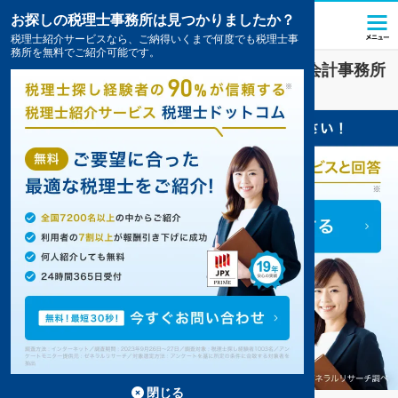
お探しの税理士事務所は見つかりましたか？
税理士紹介サービスなら、ご納得いくまで何度でも税理士事
務所を無料でご紹介可能です。
金融
業界に強い
大阪市都島区
の税理士・会計事務所
の一覧
3件掲載中
閉じる