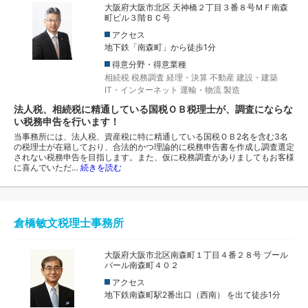
大阪府大阪市北区 天神橋２丁目３番８号ＭＦ南森
町ビル３階ＢＣ号
アクセス
地下鉄「南森町」から徒歩1分
得意分野・得意業種
相続税
税務調査
経理・決算
不動産
建設・建築
IT・インターネット
運輸・物流
製造
法人税、相続税に精通している国税ＯＢ税理士が、調査にならな
い税務申告を行います！
当事務所には、法人税、資産税に特に精通している国税ＯＢ2名を含む3名
の税理士が在籍しており、合法的かつ理論的に税務申告書を作成し調査選定
されない税務申告を目指します。また、仮に税務調査がありましてもお客様
に喜んでいただ…
続きを読む
倉橋敏文税理士事務所
大阪府大阪市北区南森町１丁目４番２８号 ブール
バール南森町４０２
アクセス
地下鉄南森町駅2番出口（西南） を出て徒歩1分