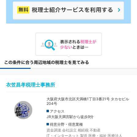
衣笠昌孝税理士事務所
大阪府大阪市北区天満橋1丁目3番21号 タカセビル
204号
アクセス
JR大阪天満宮駅から徒歩9分
得意分野・得意業種
資金調達
会社設立
相続税
不動産
IT・インターネット
製造
医療・福祉
医療法人