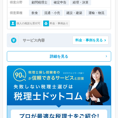
得意分野
顧問税理士
確定申告
経理・決算
得意業種
飲食
流通・小売
建設・建築
運輸・物流
個人の相談も受付可
料金・事例あり
サービス内容
料金・事例を見る
詳細を見る