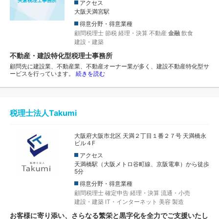
アクセス
大阪天満宮駅
得意分野・得意業種
顧問税理士
節税
経理・決算
不動産
金融
飲食
建設・建築
不動産・建設特化型税理士事務所
顧問先に建設業、不動産業、不動産オーナー業が多く、建設不動産特化型サ
ービスを行っています。
続きを読む
税理士法人Takumi
大阪府大阪市北区 天満２丁目１番２７号 天満橋永
ビル４F
アクセス
天満橋駅（大阪メトロ谷町線、京阪電車）から徒歩
5分
得意分野・得意業種
顧問税理士
確定申告
経理・決算
流通・小売
建設・建築
IT・インターネット
美容
製造
お客様に寄り添い、さらなる繁栄と黒字化を全力でご支援いたし