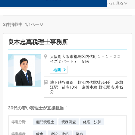
金融が得意な大阪市都島区の事務所が3件見つかりました。
...
もっと見る
3
件掲載中 1/1ページ
良本忠萬税理士事務所
大阪府大阪市都島区内代町１－１－２２
イズミパート７ ８階
地図
地下鉄谷町線 野江内代駅徒歩4分 JR野
江駅 徒歩10分 京阪本線 野江駅 徒歩12
分
30代の若い税理士が直接担当！
得意分野
顧問税理士
税務調査
経理・決算
得意業種
飲食
建設・建築
製造