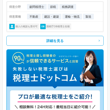
得意分野
顧問税理士
節税
税務調査
得意業種
不動産
建設・建築
運輸・物流
製造
個人の相談も受付可
国税庁OB税理士在籍
詳細を見る