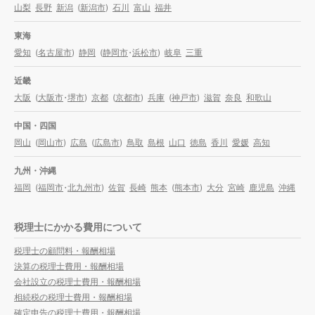
山梨
長野
新潟
(
新潟市
)
石川
富山
福井
東海
愛知
(
名古屋市
)
静岡
(
静岡市
・
浜松市
)
岐阜
三重
近畿
大阪
(
大阪市
・
堺市
)
京都
(
京都市
)
兵庫
(
神戸市
)
滋賀
奈良
和歌山
中国・四国
岡山
(
岡山市
)
広島
(
広島市
)
鳥取
島根
山口
徳島
香川
愛媛
高知
九州・沖縄
福岡
(
福岡市
・
北九州市
)
佐賀
長崎
熊本
(
熊本市
)
大分
宮崎
鹿児島
沖縄
税理士にかかる費用について
税理士の顧問料・報酬相場
決算の税理士費用・報酬相場
会社設立の税理士費用・報酬相場
相続税の税理士費用・報酬相場
確定申告の税理士費用・報酬相場