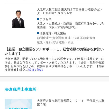
大阪府大阪市北区 東天満２丁目８番１号若杉セン
タービル別館１００５号室
アクセス
大阪メトロ谷町線・堺筋線 南森町駅徒歩5分、JR
東西線 大阪天満宮駅徒歩3分
得意分野・得意業種
顧問税理士
資金調達
経理・決算
不動産
飲食
建設・建築
美容
運輸・物流
【起業・独立開業をフルサポートし、経営者様のお悩みを解決い
たします】
大阪市北区で開業している元営業マンの税理士です。お客様の成長を第一に
考え、身近な存在としてサポートさせていただきます。【会計・税務申告業
務】記帳代行をはじめ、税務申告や決算業務をサポートいたします。【創業
支援業務】独立…
続きを読む
矢倉税理士事務所
大阪府大阪市北区東天満２－９－４ 千代田ビル東
館５階
矢倉税理士事務所