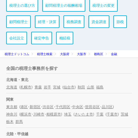
税理士の選び方
顧問税理士の報酬相場
税理士の変更
顧問税理士
経理・決算
税務調査
資金調達
節税
会社設立
確定申告
相続税
税理士ドットコム
税理士検索
大阪府
大阪市
都島区
金融
全国の税理士事務所を探す
北海道・東北
北海道
(
札幌市
)
青森
岩手
宮城
(
仙台市
)
秋田
山形
福島
関東
東京都
(
港区
・
新宿区
・
渋谷区
・
千代田区
・
中央区
・
世田谷区
・
品川区
)
神奈川
(
横浜市
・
川崎市
・
相模原市
)
埼玉
(
さいたま市
)
千葉
(
千葉市
)
茨城
栃木
群馬
北陸・甲信越