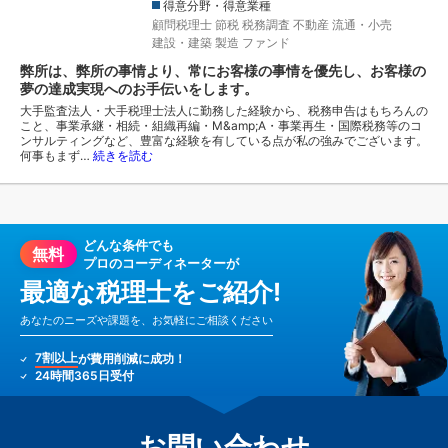
得意分野・得意業種
顧問税理士
節税
税務調査
不動産
流通・小売
建設・建築
製造
ファンド
弊所は、弊所の事情より、常にお客様の事情を優先し、お客様の
夢の達成実現へのお手伝いをします。
大手監査法人・大手税理士法人に勤務した経験から、税務申告はもちろんの
こと、事業承継・相続・組織再編・M&amp;A・事業再生・国際税務等のコ
ンサルティングなど、豊富な経験を有している点が私の強みでございます。
何事もまず…
続きを読む
どんな条件でも
無料
プロのコーディネーターが
最適な税理士をご紹介!
あなたのニーズや課題を、お気軽にご相談ください
7割以上
が費用削減に成功！
24時間365日受付
お問い合わせ