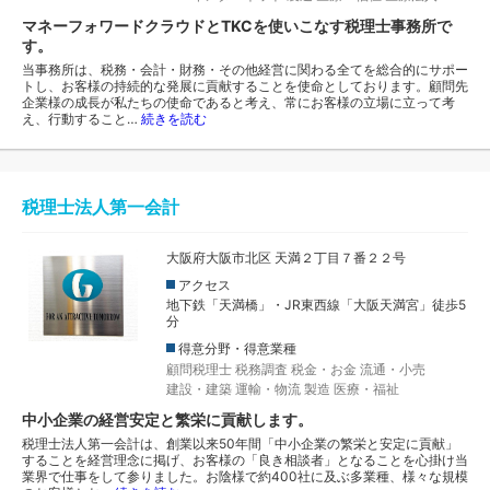
マネーフォワードクラウドとTKCを使いこなす税理士事務所で
す。
当事務所は、税務・会計・財務・その他経営に関わる全てを総合的にサポー
トし、お客様の持続的な発展に貢献することを使命としております。顧問先
企業様の成長が私たちの使命であると考え、常にお客様の立場に立って考
え、行動すること…
続きを読む
税理士法人第一会計
大阪府大阪市北区 天満２丁目７番２２号
アクセス
地下鉄「天満橋」・JR東西線「大阪天満宮」徒歩5
分
得意分野・得意業種
顧問税理士
税務調査
税金・お金
流通・小売
建設・建築
運輸・物流
製造
医療・福祉
中小企業の経営安定と繁栄に貢献します。
税理士法人第一会計は、創業以来50年間「中小企業の繁栄と安定に貢献」
することを経営理念に掲げ、お客様の「良き相談者」となることを心掛け当
業界で仕事をして参りました。お陰様で約400社に及ぶ多業種、様々な規模