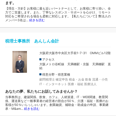
ます。
【理念・方針】お客様に最も近いパートナーとして、お客様に寄り添い、全
力でご支援します。また、丁寧なレスポンス・サポートを心がけ、リモート
対応をご希望される場合も柔軟に対応します。【私たちについて】弊法人の
メンバー3名は…
続きを読む
税理士事務所 あんしん会計
大阪府大阪市中央区大手前1-7-31 OMMビル12階
アクセス
大阪メトロ谷町線 天満橋駅・京阪 天満橋駅 直
結
得意分野・得意業種
顧問税理士
確定申告
税金・お金
飲食
流通・小売
IT・インターネット
医療・福祉
医療法人
あなたの夢、私たちにお話してみませんか？
当事務所は、建築関係、飲食、カフェ、人材派遣、IT・WEB関連、教育関
係、運送業など一般事業者の経営者の割合が50％、介護・福祉・医療のお
客様が50％いらっしゃいます。創業融資、補助金・助成金の申請、事業継
承・M&am…
続きを読む