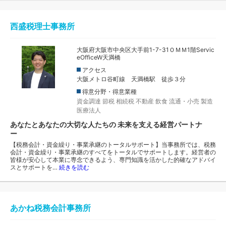
西盛税理士事務所
大阪府大阪市中央区大手前1-7-31ＯＭＭ1階Servic
eOfficeW天満橋
アクセス
大阪メトロ谷町線 天満橋駅 徒歩３分
得意分野・得意業種
資金調達
節税
相続税
不動産
飲食
流通・小売
製造
医療法人
あなたとあなたの大切な人たちの 未来を支える経営パートナ
ー
【税務会計・資金繰り・事業承継のトータルサポート】当事務所では、税務
会計・資金繰り・事業承継のすべてをトータルでサポートします。経営者の
皆様が安心して本業に専念できるよう、専門知識を活かした的確なアドバイ
スとサポートを…
続きを読む
あかね税務会計事務所