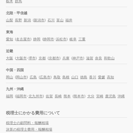
栃木
群馬
北陸・甲信越
山梨
長野
新潟
(
新潟市
)
石川
富山
福井
東海
愛知
(
名古屋市
)
静岡
(
静岡市
・
浜松市
)
岐阜
三重
近畿
大阪
(
大阪市
・
堺市
)
京都
(
京都市
)
兵庫
(
神戸市
)
滋賀
奈良
和歌山
中国・四国
岡山
(
岡山市
)
広島
(
広島市
)
鳥取
島根
山口
徳島
香川
愛媛
高知
九州・沖縄
福岡
(
福岡市
・
北九州市
)
佐賀
長崎
熊本
(
熊本市
)
大分
宮崎
鹿児島
沖縄
税理士にかかる費用について
税理士の顧問料・報酬相場
決算の税理士費用・報酬相場