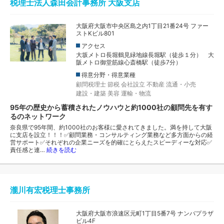
税理士法人森田会計事務所 大阪支店
大阪府大阪市中央区島之内1丁目21番24号 ファー
ストKビル801
アクセス
大坂メトロ長堀鶴見緑地線長堀駅（徒歩１分） 大
阪メトロ御堂筋線心斎橋駅（徒歩7分）
得意分野・得意業種
顧問税理士
節税
会社設立
不動産
流通・小売
建設・建築
美容
運輸・物流
95年の歴史から蓄積されたノウハウと約1000社の顧問先を有す
るのネットワーク
奈良県で95年間、約1000社のお客様に愛されてきました。満を持して大阪
に支店を設立！！！✅顧問業務・コンサルティング業務など多方面からの経
営サポート✅それぞれの企業ニーズを的確にとらえたスピーディーな対応✅
責任感と連…
続きを読む
瀧川有宏税理士事務所
大阪府大阪市浪速区元町1丁目5番7号 ナンバプラザ
ビル4F