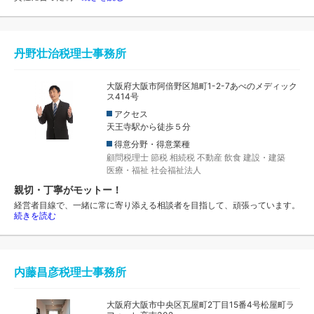
丹野壮治税理士事務所
大阪府大阪市阿倍野区旭町1-2-7あべのメディック
ス414号
アクセス
天王寺駅から徒歩５分
得意分野・得意業種
顧問税理士
節税
相続税
不動産
飲食
建設・建築
医療・福祉
社会福祉法人
親切・丁寧がモットー！
経営者目線で、一緒に常に寄り添える相談者を目指して、頑張っています。
続きを読む
内藤昌彦税理士事務所
大阪府大阪市中央区瓦屋町2丁目15番4号松屋町ラ