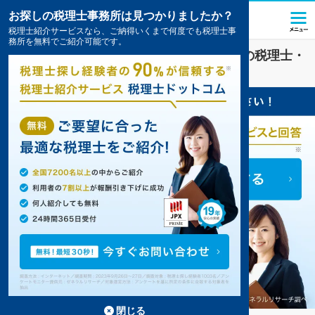
お探しの税理士事務所は見つかりましたか？
税理士紹介サービスなら、ご納得いくまで何度でも税理士事
務所を無料でご紹介可能です。
旅行・ホテル
業界に強い
大阪市天王寺区
の税理士・
会計事務所の一覧
4件掲載中
閉じる