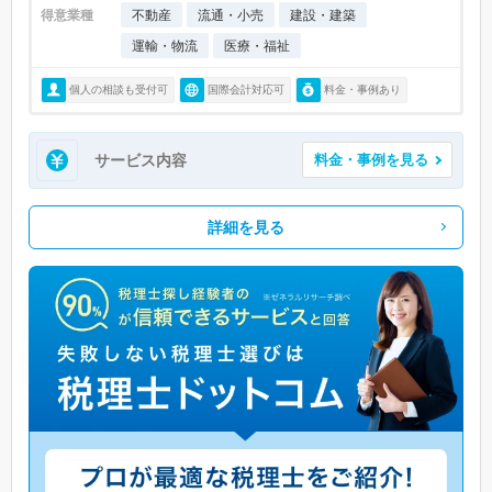
得意業種
不動産
流通・小売
建設・建築
運輸・物流
医療・福祉
個人の相談も受付可
国際会計対応可
料金・事例あり
サービス内容
料金・事例を見る
詳細を見る