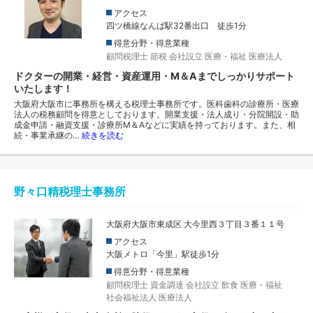
アクセス
四ツ橋線なんば駅32番出口 徒歩1分
得意分野・得意業種
顧問税理士
節税
会社設立
医療・福祉
医療法人
ドクターの開業・経営・資産運用・M＆Aまでしっかりサポート
いたします！
大阪府大阪市に事務所を構える税理士事務所です。医科歯科の診療所・医療
法人の税務顧問を得意としております。開業支援・法人成り・分院開設・助
成金申請・融資支援・診療所M＆Aなどに実績を持っております。また、相
続・事業承継の…
続きを読む
野々口精税理士事務所
大阪府大阪市東成区 大今里西３丁目３番１１号
アクセス
大阪メトロ「今里」駅徒歩1分
得意分野・得意業種
顧問税理士
資金調達
会社設立
飲食
医療・福祉
社会福祉法人
医療法人