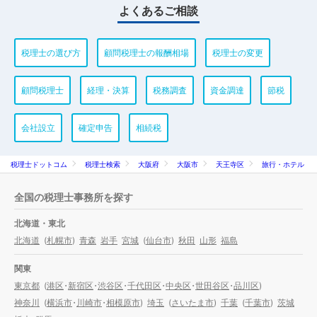
よくあるご相談
税理士の選び方
顧問税理士の報酬相場
税理士の変更
顧問税理士
経理・決算
税務調査
資金調達
節税
会社設立
確定申告
相続税
税理士ドットコム
税理士検索
大阪府
大阪市
天王寺区
旅行・ホテル
全国の税理士事務所を探す
北海道・東北
北海道
(
札幌市
)
青森
岩手
宮城
(
仙台市
)
秋田
山形
福島
関東
東京都
(
港区
・
新宿区
・
渋谷区
・
千代田区
・
中央区
・
世田谷区
・
品川区
)
神奈川
(
横浜市
・
川崎市
・
相模原市
)
埼玉
(
さいたま市
)
千葉
(
千葉市
)
茨城