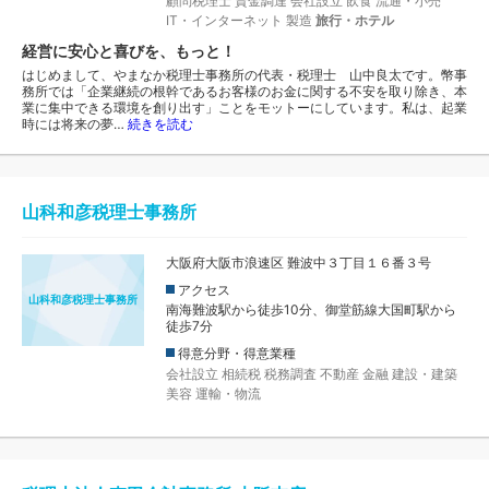
顧問税理士
資金調達
会社設立
飲食
流通・小売
IT・インターネット
製造
旅行・ホテル
経営に安心と喜びを、もっと！
はじめまして、やまなか税理士事務所の代表・税理士 山中良太です。幣事
務所では「企業継続の根幹であるお客様のお金に関する不安を取り除き、本
業に集中できる環境を創り出す」ことをモットーにしています。私は、起業
時には将来の夢…
続きを読む
山科和彦税理士事務所
大阪府大阪市浪速区 難波中３丁目１６番３号
アクセス
山科和彦税理士事務所
南海難波駅から徒歩10分、御堂筋線大国町駅から
徒歩7分
得意分野・得意業種
会社設立
相続税
税務調査
不動産
金融
建設・建築
美容
運輸・物流