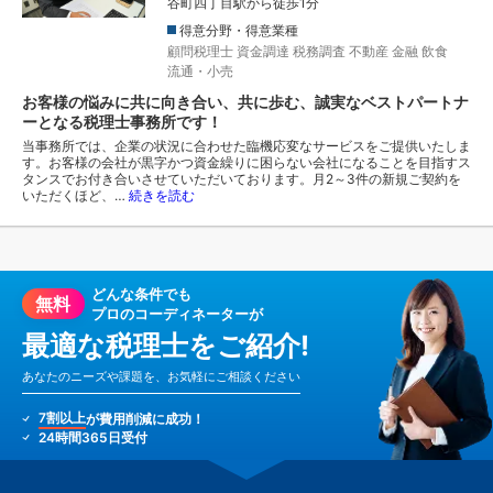
谷町四丁目駅から徒歩1分
得意分野・得意業種
顧問税理士
資金調達
税務調査
不動産
金融
飲食
流通・小売
お客様の悩みに共に向き合い、共に歩む、誠実なベストパートナ
ーとなる税理士事務所です！
当事務所では、企業の状況に合わせた臨機応変なサービスをご提供いたしま
す。お客様の会社が黒字かつ資金繰りに困らない会社になることを目指すス
タンスでお付き合いさせていただいております。月2～3件の新規ご契約を
いただくほど、…
続きを読む
どんな条件でも
無料
プロのコーディネーターが
最適な税理士をご紹介!
あなたのニーズや課題を、お気軽にご相談ください
7割以上
が費用削減に成功！
24時間365日受付