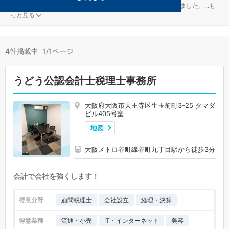
旅行・ホテルが得意な大阪市天王寺区の事務所が4件見つかりました。
...
も
っと見る
4
件掲載中 1/1ページ
うどう公認会計士税理士事務所
大阪府大阪市天王寺区生玉前町3-25 タマダ
ビル405号室
地図
大阪メトロ谷町線谷町九丁目駅から徒歩3分
会計で会社を強くします！
得意分野
顧問税理士
会社設立
経理・決算
得意業種
流通・小売
IT・インターネット
美容