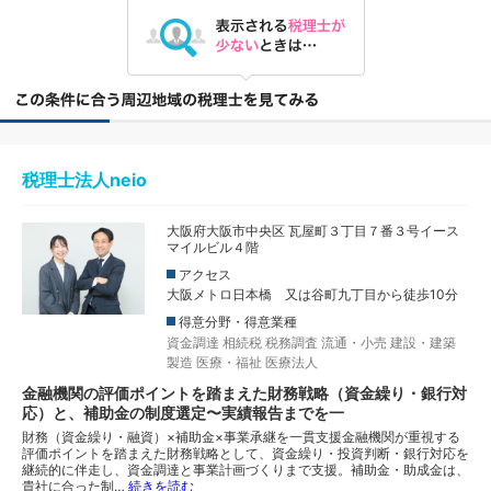
税理士法人neio
大阪府大阪市中央区 瓦屋町３丁目７番３号イース
マイルビル４階
アクセス
大阪メトロ日本橋 又は谷町九丁目から徒歩10分
得意分野・得意業種
資金調達
相続税
税務調査
流通・小売
建設・建築
製造
医療・福祉
医療法人
金融機関の評価ポイントを踏まえた財務戦略（資金繰り・銀行対
応）と、補助金の制度選定〜実績報告までを一
財務（資金繰り・融資）×補助金×事業承継を一貫支援金融機関が重視する
評価ポイントを踏まえた財務戦略として、資金繰り・投資判断・銀行対応を
継続的に伴走し、資金調達と事業計画づくりまで支援。補助金・助成金は、
貴社に合った制…
続きを読む