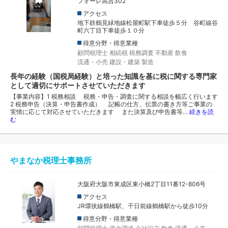
フォーレ高吉302
アクセス
地下鉄鶴見緑地線松屋町駅下車徒歩５分 谷町線谷
町六丁目下車徒歩１０分
得意分野・得意業種
顧問税理士
相続税
税務調査
不動産
飲食
流通・小売
建設・建築
製造
長年の経験（国税局経験）と培った知識を基に税に関する専門家
として適切にサポートさせていただきます
【事業内容】1 税務相談 税務・申告・調査に関する相談を幅広く行います
2 税務申告（決算・申告書作成） 記帳の仕方、伝票の書き方等ご事業の
実情に応じて対応させていただきます また決算及び申告書等…
続きを読
む
やまなか税理士事務所
大阪府大阪市東成区東小橋2丁目11番12-806号
アクセス
JR環状線鶴橋駅、千日前線鶴橋駅から徒歩10分
得意分野・得意業種