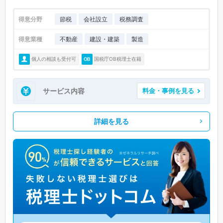
得意分野
節税
会社設立
税務調査
得意業種
不動産
建設・建築
製造
個人の相談も受付可
国税庁OB税理士在籍
サービス内容
料金・事例を見る
詳細を見る