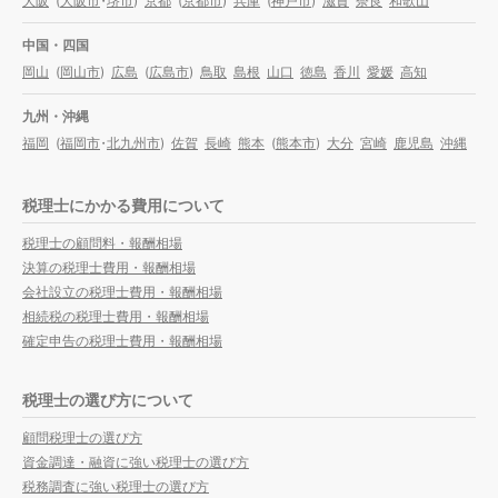
大阪
(
大阪市
・
堺市
)
京都
(
京都市
)
兵庫
(
神戸市
)
滋賀
奈良
和歌山
中国・四国
岡山
(
岡山市
)
広島
(
広島市
)
鳥取
島根
山口
徳島
香川
愛媛
高知
九州・沖縄
福岡
(
福岡市
・
北九州市
)
佐賀
長崎
熊本
(
熊本市
)
大分
宮崎
鹿児島
沖縄
税理士にかかる費用について
税理士の顧問料・報酬相場
決算の税理士費用・報酬相場
会社設立の税理士費用・報酬相場
相続税の税理士費用・報酬相場
確定申告の税理士費用・報酬相場
税理士の選び方について
顧問税理士の選び方
資金調達・融資に強い税理士の選び方
税務調査に強い税理士の選び方