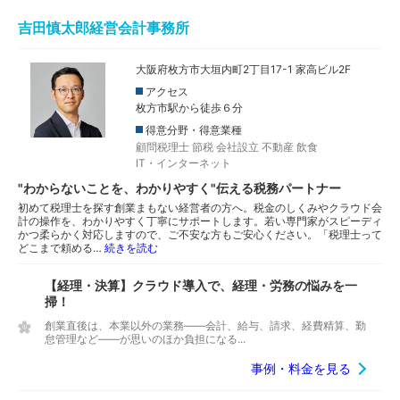
吉田慎太郎経営会計事務所
大阪府枚方市大垣内町2丁目17-1 家高ビル2F
アクセス
枚方市駅から徒歩６分
得意分野・得意業種
顧問税理士
節税
会社設立
不動産
飲食
IT・インターネット
"わからないことを、わかりやすく"伝える税務パートナー
初めて税理士を探す創業まもない経営者の方へ。税金のしくみやクラウド会
計の操作を、わかりやすく丁寧にサポートします。若い専門家がスピーディ
かつ柔らかく対応しますので、ご不安な方もご安心ください。「税理士って
どこまで頼める…
続きを読む
【経理・決算】クラウド導入で、経理・労務の悩みを一
掃！
創業直後は、本業以外の業務――会計、給与、請求、経費精算、勤
怠管理など――が思いのほか負担になる...
事例・料金を見る