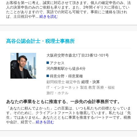
お客様を第一に考え、誠実に対応させて頂きます。個人の確定申告のみ、法
人の決算申告のみのご依頼も承ります。また、2年間イギリスに滞在してい
たことがありますので、英語での対応も可能です。事前にご連絡を頂けれ
ば、土日祝日や平…
続きを読む
髙谷公認会計士・税理士事務所
大阪府交野市森北1丁目23番12-101号
アクセス
河内磐船駅から徒歩4分
得意分野・得意業種
顧問税理士
確定申告
経理・決算
IT・インターネット
製造
教育
医療・福祉
旅行・ホテル
あなたの事業をともに推進する、一歩先の会計事務所です。
「あなたに頼んでよかった」この言葉は、いつも私たちの目標となっていま
す。そのために、クライアントファーストを徹底しています。私たちは「先
生」ではありません。あなたとともに事業を推進するパートナーです。税務
や会計、経営で…
続きを読む