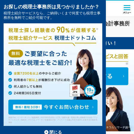
お探しの税理士事務所は見つかりましたか？
税理士紹介サービスなら、ご納得いくまで何度でも税理士事
務所を無料でご紹介可能です。
寝屋川
で
経理・決算
対策を扱う税理士・会計事務所
の一覧
4件掲載中
閉じる