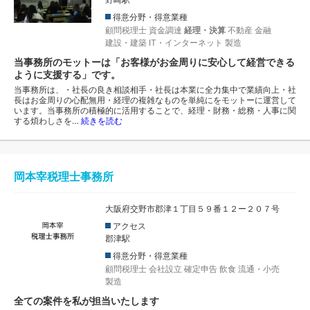
得意分野・得意業種
顧問税理士
資金調達
経理・決算
不動産
金融
建設・建築
IT・インターネット
製造
当事務所のモットーは「お客様がお金周りに安心して経営できる
ように支援する」です。
当事務所は、・社長の良き相談相手・社長は本業に全力集中で業績向上・社
長はお金周りの心配無用・経理の複雑なものを単純にをモットーに運営して
います。当事務所の積極的に活用することで、経理・財務・総務・人事に関
する煩わしさを…
続きを読む
岡本宰税理士事務所
大阪府交野市郡津１丁目５９番１２ー２０７号
アクセス
郡津駅
得意分野・得意業種
顧問税理士
会社設立
確定申告
飲食
流通・小売
製造
全ての案件を私が担当いたします