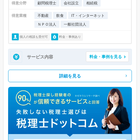
得意分野
顧問税理士
会社設立
相続税
得意業種
不動産
飲食
IT・インターネット
ＮＰＯ法人
一般社団法人
個人の相談も受付可
料金・事例あり
サービス内容
料金・事例を見る
詳細を見る