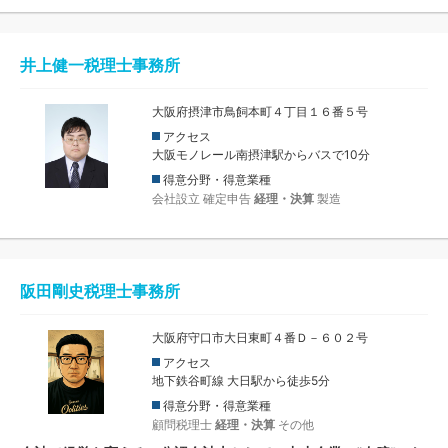
井上健一税理士事務所
大阪府摂津市鳥飼本町４丁目１６番５号
アクセス
大阪モノレール南摂津駅からバスで10分
得意分野・得意業種
会社設立
確定申告
経理・決算
製造
阪田剛史税理士事務所
大阪府守口市大日東町４番Ｄ－６０２号
アクセス
地下鉄谷町線 大日駅から徒歩5分
得意分野・得意業種
顧問税理士
経理・決算
その他