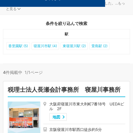
寝屋川の経理・決算対策を扱う税理士事務所が4件見つかりました。
...
もっ
と見る
条件を絞り込んで検索
駅
香里園駅 (5)
寝屋川市駅 (4)
東寝屋川駅 (2)
萱島駅 (2)
4
件掲載中 1/1ページ
税理士法人長瀬会計事務所 寝屋川事務所
大阪府寝屋川市東大利町7番18号 UEDAビ
ル 2F
地図
京阪寝屋川市駅西口徒歩約5分