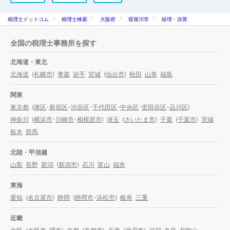
税理士ドットコム
税理士検索
大阪府
寝屋川市
経理・決算
全国の税理士事務所を探す
北海道・東北
北海道
(
札幌市
)
青森
岩手
宮城
(
仙台市
)
秋田
山形
福島
関東
東京都
(
港区
・
新宿区
・
渋谷区
・
千代田区
・
中央区
・
世田谷区
・
品川区
)
神奈川
(
横浜市
・
川崎市
・
相模原市
)
埼玉
(
さいたま市
)
千葉
(
千葉市
)
茨城
栃木
群馬
北陸・甲信越
山梨
長野
新潟
(
新潟市
)
石川
富山
福井
東海
愛知
(
名古屋市
)
静岡
(
静岡市
・
浜松市
)
岐阜
三重
近畿