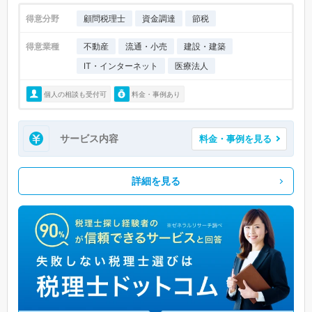
得意分野
顧問税理士
資金調達
節税
得意業種
不動産
流通・小売
建設・建築
IT・インターネット
医療法人
個人の相談も受付可
料金・事例あり
サービス内容
料金・事例を見る
詳細を見る