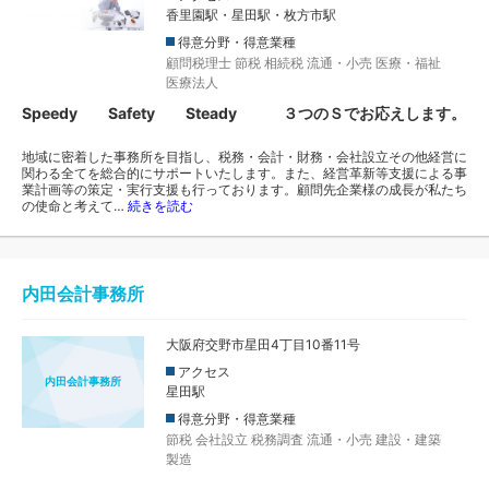
香里園駅・星田駅・枚方市駅
得意分野・得意業種
顧問税理士
節税
相続税
流通・小売
医療・福祉
医療法人
Speedy Safety Steady ３つのＳでお応えします。
地域に密着した事務所を目指し、税務・会計・財務・会社設立その他経営に
関わる全てを総合的にサポートいたします。また、経営革新等支援による事
業計画等の策定・実行支援も行っております。顧問先企業様の成長が私たち
の使命と考えて…
続きを読む
内田会計事務所
大阪府交野市星田4丁目10番11号
アクセス
内田会計事務所
星田駅
得意分野・得意業種
節税
会社設立
税務調査
流通・小売
建設・建築
製造