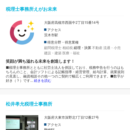
税理士事務所えがお未来
大阪府高槻市西面中2丁目15番14号
アクセス
茨木市駅
得意分野・得意業種
顧問税理士
相続税
経理・決算
不動産
流通・小売
建設・建築
医療・福祉
笑顔が満ち溢れる未来を創造します！
■税理士事務所とともに社労士法人を併設しており、税務申告を行うのはも
ちろんのこと、会計ソフトによる記帳指導・経営管理、給与計算、就業規則
の見直し、融資相談その他一つのご契約で幅広くご利用できます。■数字が
好き（？）です…
続きを読む
松井孝允税理士事務所
大阪府大東市深野北1丁目12番27号
アクセス
野崎駅