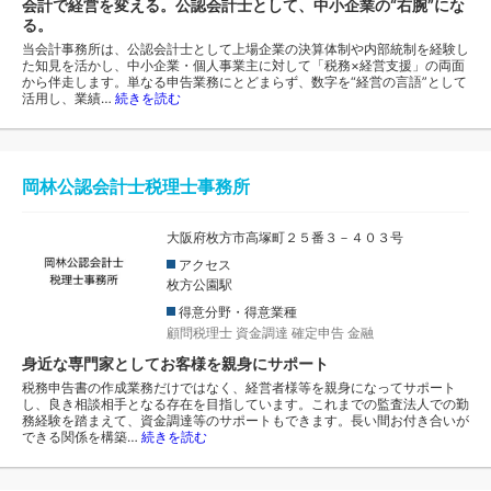
会計で経営を変える。公認会計士として、中小企業の“右腕”にな
る。
当会計事務所は、公認会計士として上場企業の決算体制や内部統制を経験し
た知見を活かし、中小企業・個人事業主に対して「税務×経営支援」の両面
から伴走します。単なる申告業務にとどまらず、数字を“経営の言語”として
活用し、業績…
続きを読む
岡林公認会計士税理士事務所
大阪府枚方市高塚町２５番３－４０３号
アクセス
枚方公園駅
得意分野・得意業種
顧問税理士
資金調達
確定申告
金融
身近な専門家としてお客様を親身にサポート
税務申告書の作成業務だけではなく、経営者様等を親身になってサポート
し、良き相談相手となる存在を目指しています。これまでの監査法人での勤
務経験を踏まえて、資金調達等のサポートもできます。長い間お付き合いが
できる関係を構築…
続きを読む