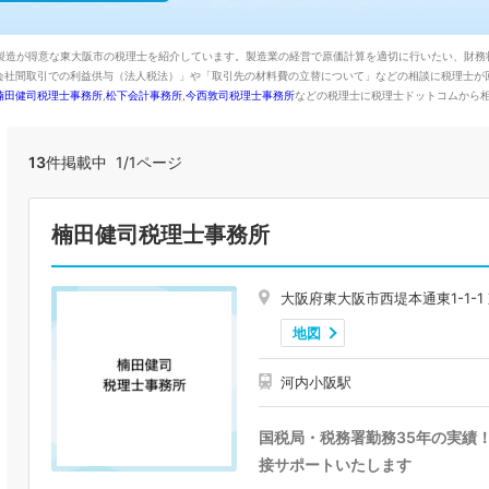
。製造が得意な東大阪市の税理士を紹介しています。製造業の経営で原価計算を適切に行いたい、財務
会社間取引での利益供与（法人税法）」や「取引先の材料費の立替について」などの相談に税理士が
楠田健司税理士事務所
,
松下会計事務所
,
今西敦司税理士事務所
などの税理士に税理士ドットコムから
13
件掲載中 1/1ページ
楠田健司税理士事務所
大阪府東大阪市西堤本通東1-1-1
地図
河内小阪駅
国税局・税務署勤務35年の実績
接サポートいたします