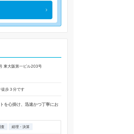
号 東大阪第一ビル203号
り徒歩３分です
トを心掛け、迅速かつ丁寧にお
調査
経理・決算