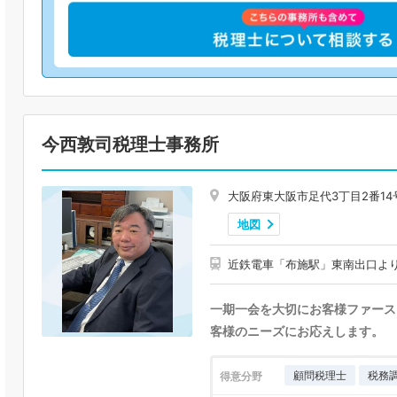
今西敦司税理士事務所
大阪府東大阪市足代3丁目2番14
地図
近鉄電車「布施駅」東南出口よ
一期一会を大切にお客様ファース
客様のニーズにお応えします。
顧問税理士
税務
得意分野