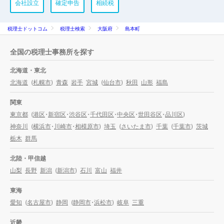
会社設立
確定申告
相続税
税理士ドットコム
税理士検索
大阪府
島本町
全国の税理士事務所を探す
北海道・東北
北海道
(
札幌市
)
青森
岩手
宮城
(
仙台市
)
秋田
山形
福島
関東
東京都
(
港区
・
新宿区
・
渋谷区
・
千代田区
・
中央区
・
世田谷区
・
品川区
)
神奈川
(
横浜市
・
川崎市
・
相模原市
)
埼玉
(
さいたま市
)
千葉
(
千葉市
)
茨城
栃木
群馬
北陸・甲信越
山梨
長野
新潟
(
新潟市
)
石川
富山
福井
東海
愛知
(
名古屋市
)
静岡
(
静岡市
・
浜松市
)
岐阜
三重
近畿