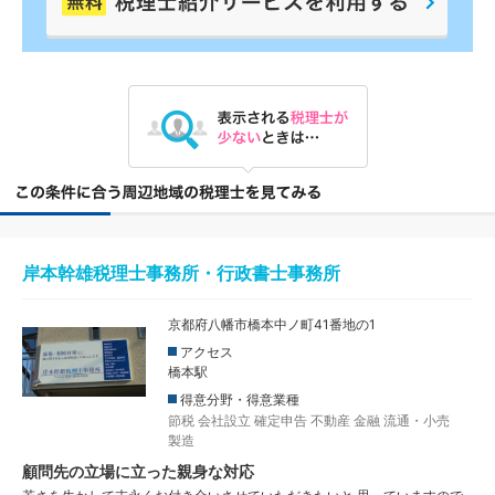
岸本幹雄税理士事務所・行政書士事務所
京都府八幡市橋本中ノ町41番地の1
アクセス
橋本駅
得意分野・得意業種
節税
会社設立
確定申告
不動産
金融
流通・小売
製造
顧問先の立場に立った親身な対応