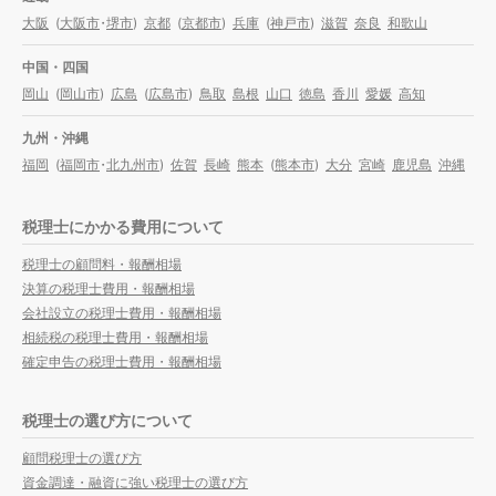
大阪
(
大阪市
・
堺市
)
京都
(
京都市
)
兵庫
(
神戸市
)
滋賀
奈良
和歌山
中国・四国
岡山
(
岡山市
)
広島
(
広島市
)
鳥取
島根
山口
徳島
香川
愛媛
高知
九州・沖縄
福岡
(
福岡市
・
北九州市
)
佐賀
長崎
熊本
(
熊本市
)
大分
宮崎
鹿児島
沖縄
税理士にかかる費用について
税理士の顧問料・報酬相場
決算の税理士費用・報酬相場
会社設立の税理士費用・報酬相場
相続税の税理士費用・報酬相場
確定申告の税理士費用・報酬相場
税理士の選び方について
顧問税理士の選び方
資金調達・融資に強い税理士の選び方