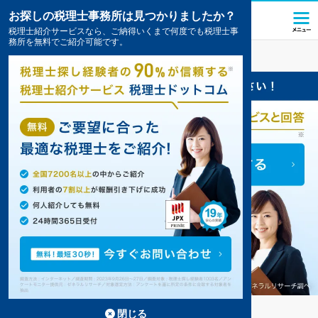
お探しの税理士事務所は見つかりましたか？
税理士紹介サービスなら、ご納得いくまで何度でも税理士事
務所を無料でご紹介可能です。
島本
の税理士・会計事務所の一覧
4件掲載中
島本の事務所が4件見つかりました。
...
もっと見る
閉じる