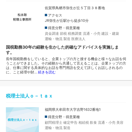
佐賀県鳥栖市弥生が丘５丁目３８番地
アクセス
JR弥生が丘駅から徒歩10分
得意分野・得意業種
資金調達
節税
税務調査
流通・小売
建設・建築
運輸・物流
製造
医療法人
国税勤務30年の経験を生かした的確なアドバイスを実施しま
す。
長年国税勤務をしていると、企業トップの方と接する機会と様々なお話を伺
うことができました。その経験から共通して言えることは、企業トップの方
は、仕事に関する具体的なお話を専門用語を交えて詳しくお話しされるの
に、こと経理や財…
続きを読む
税理士法人ｏ－ｔａｘ
福岡県大牟田市大字吉野1632番地1
得意分野・得意業種
税理士法人ｏ－ｔａｘ
顧問税理士
確定申告
相続税
飲食
流通・小売
美容
運輸・物流
製造