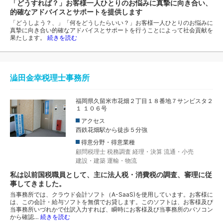
「どうすれば？」お客様一人ひとりのお悩みに真摯に向き合い、
的確なアドバイスとサポートを提供します
「どうしよう？、」「何をどうしたらいい？」お客様一人ひとりのお悩みに
真摯に向き合い的確なアドバイスとサポートを行うことによって社会貢献を
果たします。
続きを読む
澁田金幸税理士事務所
福岡県久留米市花畑２丁目１８番地７サンビスタ２
１ １０６号
アクセス
西鉄花畑駅から徒歩５分強
得意分野・得意業種
顧問税理士
税務調査
経理・決算
流通・小売
建設・建築
運輸・物流
私は以前国税職員として、主に法人税・消費税の調査、審理に従
事してきました。
当事務所では、クラウド会計ソフト（A-SaaS)を使用しています。お客様に
は、この会計・給与ソフトを無償でお貸します。このソフトは、お客様及び
当事務所いづれかで仕訳入力すれば、瞬時にお客様及び当事務所のパソコン
から確認…
続きを読む