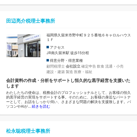
田辺亮介税理士事務所
福岡県久留米市野中町９２５番地６キャロルハウス
１Ｆ
アクセス
JR南久留米駅 徒歩15分程
得意分野・得意業種
顧問税理士
会社設立
確定申告
飲食
流通・小売
建設・建築
製造
医療・福祉
会計資料の作成・分析をサポートし恒久的な黒字経営を支援いた
します
わたしたちの使命は、税務会計のプロフェッショナルとして、お客様の恒久
的黒字経営の実現をサポートする事。そのために、お客様の身近なパートナ
ーとして、お話をしっかり伺い、さまざまな問題の解決を支援致します。パ
ソコンやAIが…
続きを読む
松永聡税理士事務所