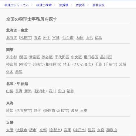
税理士ドットコム
税理士検索
佐賀県
佐賀市
会社設立
全国の税理士事務所を探す
北海道・東北
北海道
(
札幌市
)
青森
岩手
宮城
(
仙台市
)
秋田
山形
福島
関東
東京都
(
港区
・
新宿区
・
渋谷区
・
千代田区
・
中央区
・
世田谷区
・
品川区
)
神奈川
(
横浜市
・
川崎市
・
相模原市
)
埼玉
(
さいたま市
)
千葉
(
千葉市
)
茨城
栃木
群馬
北陸・甲信越
山梨
長野
新潟
(
新潟市
)
石川
富山
福井
東海
愛知
(
名古屋市
)
静岡
(
静岡市
・
浜松市
)
岐阜
三重
近畿
大阪
(
大阪市
・
堺市
)
京都
(
京都市
)
兵庫
(
神戸市
)
滋賀
奈良
和歌山