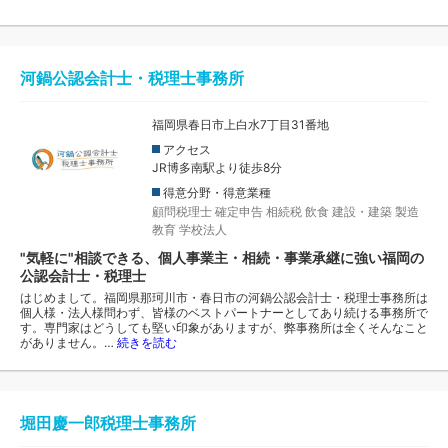
河鍋公認会計士・税理士事務所
福岡県春日市上白水7丁目31番地
アクセス
JR博多南駅より徒歩8分
得意分野・得意業種
顧問税理士
確定申告
相続税
飲食
建設・建築
製造
教育
学校法人
"気軽に"相談できる、個人事業主・相続・事業承継に強い福岡の
公認会計士・税理士
はじめまして。福岡県那珂川市・春日市の河鍋公認会計士・税理士事務所は
個人様・法人様問わず、皆様のベストパートナーとしてあり続ける事務所で
す。専門家はどうしても堅い印象がありますが、弊事務所は全くそんなこと
がありません。…
続きを読む
堀田慶一郎税理士事務所