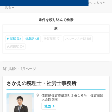
佐賀市の会社設立対策を扱う税理士事務所が3件見つかりました。
...
もっと
見る
条件を絞り込んで検索
駅
佐賀駅 (3)
鍋島駅 (2)
伊賀屋駅 (0)
バルーンさが駅 (0)
久保田駅 (0)
3
件掲載中 1/1ページ
さかえの税理士・社労士事務所
佐賀県佐賀市成章町２番１６号 佐賀県婦
人会館３階
地図