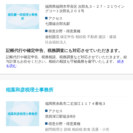
福岡県福岡市早良区 次郎丸３－２７－２１ウイン
グコート次郎丸２０３号
堀田慶一郎税理士事務
アクセス
所
七隈線次郎丸駅
得意分野・得意業種
会社設立
確定申告
相続税
不動産
建設・建築
社会福祉法人
記帳代行や確定申告、税務調査にも対応させていただきます。
記帳代行や確定申告、税務相談、税務調査など対応させていただきます。給
与計算もお任せください。相続の相談も守秘義務を厳守いたします。
続き
を読む
稲葉和彦税理士事務所
福岡県糸島市二丈深江１１７４番地３
アクセス
稲葉和彦税理士事務所
筑前深江駅徒歩8分
得意分野・得意業種
顧問税理士
節税
相続税
飲食
流通・小売