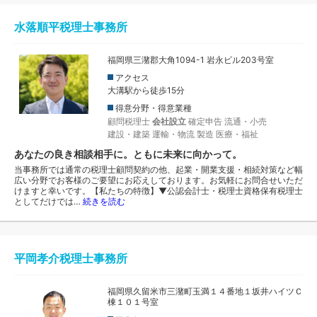
水落順平税理士事務所
福岡県三潴郡大角1094-1 岩永ビル203号室
アクセス
大溝駅から徒歩15分
得意分野・得意業種
顧問税理士
会社設立
確定申告
流通・小売
建設・建築
運輸・物流
製造
医療・福祉
あなたの良き相談相手に。ともに未来に向かって。
当事務所では通常の税理士顧問契約の他、起業・開業支援・相続対策など幅
広い分野でお客様のご要望にお応えしております。お気軽にお問合せいただ
けますと幸いです。【私たちの特徴】▼公認会計士・税理士資格保有税理士
としてだけでは…
続きを読む
平岡孝介税理士事務所
福岡県久留米市三潴町玉満１４番地１坂井ハイツＣ
棟１０１号室