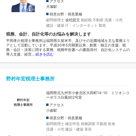
アクセス
犬塚駅
得意分野・得意業種
顧問税理士
会社設立
相続税
不動産
流通・小売
建設・建築
IT・インターネット
製造
税務、会計、自計化等のお悩みを解決します
平岡孝介税理士事務所は福岡県久留米市、及びその近隣地域を主な業務エリ
アとして活動しています。平成30年5月開業以来、創業・独立の支援、税
務・会計・決算に関する業務、税務申告書への書面添付、自計化システムの
導入支援、経営…
続きを読む
野村年宏税理士事務所
福岡県北九州市小倉北区大田町14-10 ミリオンコ
ーポラス白鳳602号室
アクセス
小倉駅
得意分野・得意業種
顧問税理士
確定申告
税務調査
不動産
飲食
流通・小売
建設・建築
美容