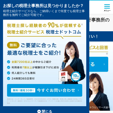
お探しの税理士事務所は見つかりましたか？
税理士紹介サービスなら、ご納得いくまで何度でも税理士事
務所を無料でご紹介可能です。
佐賀市
で
会社設立
対策を扱う税理士・会計事務所の
一覧
3件掲載中
閉じる