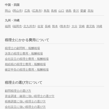
中国・四国
岡山
(
岡山市
)
広島
(
広島市
)
鳥取
島根
山口
徳島
香川
愛媛
高知
九州・沖縄
福岡
(
福岡市
・
北九州市
)
佐賀
長崎
熊本
(
熊本市
)
大分
宮崎
鹿児島
沖縄
税理士にかかる費用について
税理士の顧問料・報酬相場
決算の税理士費用・報酬相場
会社設立の税理士費用・報酬相場
相続税の税理士費用・報酬相場
確定申告の税理士費用・報酬相場
税理士の選び方について
顧問税理士の選び方
資金調達・融資に強い税理士の選び方
税務調査に強い税理士の選び方
会社設立に強い税理士の選び方