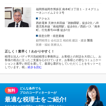
福岡県福岡市博多区 南本町２丁目１－２４グリュ
ーネンハイム２０３号
アクセス
西鉄電車 天神大牟田線「雑餉隈駅」徒歩2分／JR
鹿児島本線「南福岡駅」徒歩8分／西鉄バス「南本
町」行先番号44番 徒歩1分
得意分野・得意業種
顧問税理士
会社設立
相続税
建設・建築
製造
医療・福祉
医療法人
正しく！素早く！わかりやすく！
税理士法人バディ平川浩紹税理士事務所は、お客様との対話を大切にし、お
客様の視点に立ったご支援を心がけています。お客様との密なコミュニケー
ションと素早い対応を通して、最適な選択をしていただくことをモットーと
しています。税…
続きを読む
どんな条件でも
無料
プロのコーディネーターが
最適な税理士をご紹介!