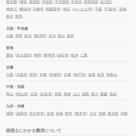
東京都
(
港区
・
新宿区
・
渋谷区
・
千代田区
・
中央区
・
世田谷区
・
品川区
)
神奈川
(
横浜市
・
川崎市
・
相模原市
)
埼玉
(
さいたま市
)
千葉
(
千葉市
)
茨城
栃木
群馬
北陸・甲信越
山梨
長野
新潟
(
新潟市
)
石川
富山
福井
東海
愛知
(
名古屋市
)
静岡
(
静岡市
・
浜松市
)
岐阜
三重
近畿
大阪
(
大阪市
・
堺市
)
京都
(
京都市
)
兵庫
(
神戸市
)
滋賀
奈良
和歌山
中国・四国
岡山
(
岡山市
)
広島
(
広島市
)
鳥取
島根
山口
徳島
香川
愛媛
高知
九州・沖縄
福岡
(
福岡市
・
北九州市
)
佐賀
長崎
熊本
(
熊本市
)
大分
宮崎
鹿児島
沖縄
税理士にかかる費用について