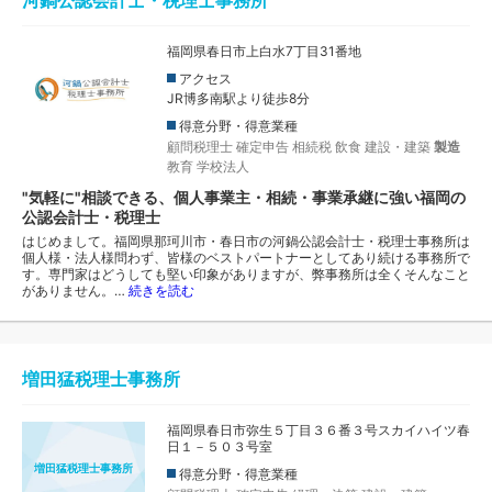
河鍋公認会計士・税理士事務所
福岡県春日市上白水7丁目31番地
アクセス
JR博多南駅より徒歩8分
得意分野・得意業種
顧問税理士
確定申告
相続税
飲食
建設・建築
製造
教育
学校法人
"気軽に"相談できる、個人事業主・相続・事業承継に強い福岡の
公認会計士・税理士
はじめまして。福岡県那珂川市・春日市の河鍋公認会計士・税理士事務所は
個人様・法人様問わず、皆様のベストパートナーとしてあり続ける事務所で
す。専門家はどうしても堅い印象がありますが、弊事務所は全くそんなこと
がありません。…
続きを読む
増田猛税理士事務所
福岡県春日市弥生５丁目３６番３号スカイハイツ春
日１－５０３号室
増田猛税理士事務所
得意分野・得意業種