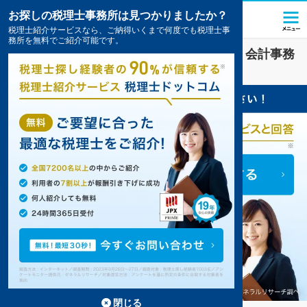
お探しの税理士事務所は見つかりましたか？
税理士紹介サービスなら、ご納得いくまで何度でも税理士事
務所を無料でご紹介可能です。
製造
業界に強い
鳥栖市(佐賀県)
の税理士・会計事務
所の一覧
1件掲載中
閉じる