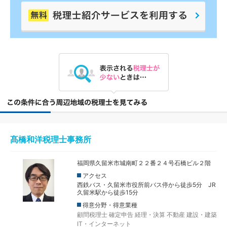
髙橋和洋税理士事務所
福岡県久留米市城南町２２番２４号石橋ビル２階
アクセス
西鉄バス・久留米市役所前バス停から徒歩5分 JR
久留米駅から徒歩15分
得意分野・得意業種
顧問税理士
確定申告
経理・決算
不動産
建設・建築
IT・インターネット