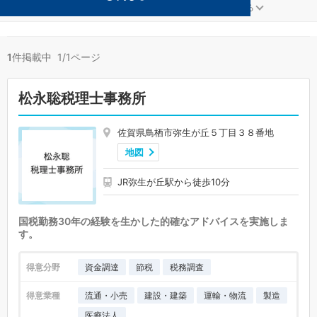
製造が得意な鳥栖の事務所が1件見つかりました。
...
もっと見る
1
件掲載中 1/1ページ
松永聡税理士事務所
佐賀県鳥栖市弥生が丘５丁目３８番地
地図
JR弥生が丘駅から徒歩10分
国税勤務30年の経験を生かした的確なアドバイスを実施しま
す。
得意分野
資金調達
節税
税務調査
得意業種
流通・小売
建設・建築
運輸・物流
製造
医療法人