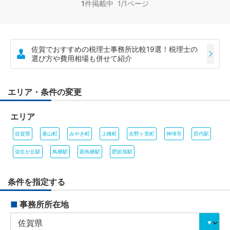
1
件掲載中 1/1ページ
佐賀でおすすめの税理士事務所比較19選！税理士の
選び方や費用相場も併せて紹介
エリア・条件の変更
エリア
佐賀県
基山町
みやき町
上峰町
吉野ヶ里町
神埼市
田代駅
弥生が丘駅
鳥栖駅
新鳥栖駅
肥前旭駅
条件を指定する
■
事務所所在地