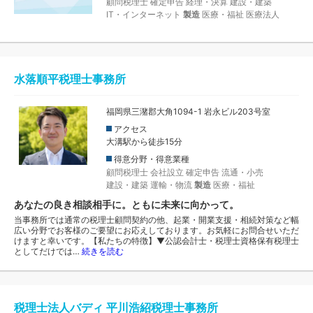
顧問税理士
確定申告
経理・決算
建設・建築
IT・インターネット
製造
医療・福祉
医療法人
水落順平税理士事務所
福岡県三潴郡大角1094-1 岩永ビル203号室
アクセス
大溝駅から徒歩15分
得意分野・得意業種
顧問税理士
会社設立
確定申告
流通・小売
建設・建築
運輸・物流
製造
医療・福祉
あなたの良き相談相手に。ともに未来に向かって。
当事務所では通常の税理士顧問契約の他、起業・開業支援・相続対策など幅
広い分野でお客様のご要望にお応えしております。お気軽にお問合せいただ
けますと幸いです。【私たちの特徴】▼公認会計士・税理士資格保有税理士
としてだけでは…
続きを読む
税理士法人バディ 平川浩紹税理士事務所