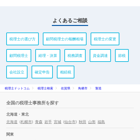
よくあるご相談
税理士の選び方
顧問税理士の報酬相場
税理士の変更
顧問税理士
経理・決算
税務調査
資金調達
節税
会社設立
確定申告
相続税
税理士ドットコム
税理士検索
佐賀県
鳥栖市
製造
全国の税理士事務所を探す
北海道・東北
北海道
(
札幌市
)
青森
岩手
宮城
(
仙台市
)
秋田
山形
福島
関東