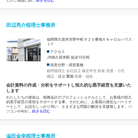
どのご相談に的…
続きを読む
田辺亮介税理士事務所
福岡県久留米市野中町９２５番地６キャロルハウス
１Ｆ
アクセス
JR南久留米駅 徒歩15分程
得意分野・得意業種
顧問税理士
会社設立
確定申告
飲食
流通・小売
建設・建築
製造
医療・福祉
会計資料の作成・分析をサポートし恒久的な黒字経営を支援いた
します
わたしたちの使命は、税務会計のプロフェッショナルとして、お客様の恒久
的黒字経営の実現をサポートする事。そのために、お客様の身近なパートナ
ーとして、お話をしっかり伺い、さまざまな問題の解決を支援致します。パ
ソコンやAIが…
続きを読む
澁田金幸税理士事務所