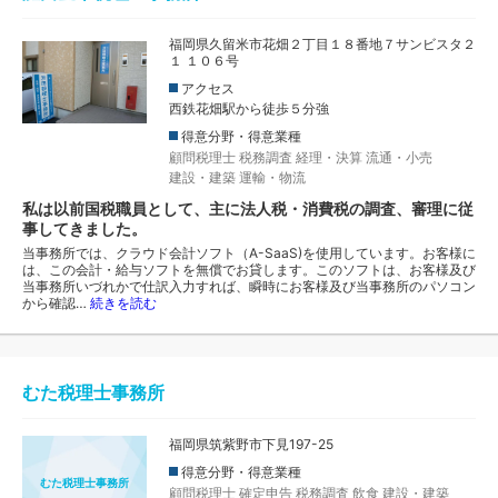
福岡県久留米市花畑２丁目１８番地７サンビスタ２
１ １０６号
アクセス
西鉄花畑駅から徒歩５分強
得意分野・得意業種
顧問税理士
税務調査
経理・決算
流通・小売
建設・建築
運輸・物流
私は以前国税職員として、主に法人税・消費税の調査、審理に従
事してきました。
当事務所では、クラウド会計ソフト（A-SaaS)を使用しています。お客様に
は、この会計・給与ソフトを無償でお貸します。このソフトは、お客様及び
当事務所いづれかで仕訳入力すれば、瞬時にお客様及び当事務所のパソコン
から確認…
続きを読む
むた税理士事務所
福岡県筑紫野市下見197-25
得意分野・得意業種
むた税理士事務所
顧問税理士
確定申告
税務調査
飲食
建設・建築