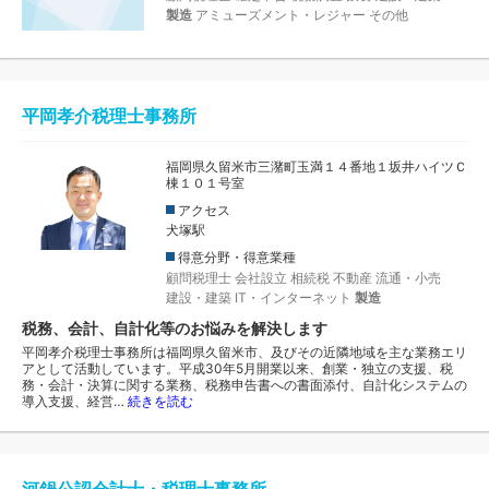
製造
アミューズメント・レジャー
その他
平岡孝介税理士事務所
福岡県久留米市三潴町玉満１４番地１坂井ハイツＣ
棟１０１号室
アクセス
犬塚駅
得意分野・得意業種
顧問税理士
会社設立
相続税
不動産
流通・小売
建設・建築
IT・インターネット
製造
税務、会計、自計化等のお悩みを解決します
平岡孝介税理士事務所は福岡県久留米市、及びその近隣地域を主な業務エリ
アとして活動しています。平成30年5月開業以来、創業・独立の支援、税
務・会計・決算に関する業務、税務申告書への書面添付、自計化システムの
導入支援、経営…
続きを読む