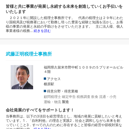
皆様と共に事業が発展し永続する未来を創造していくお手伝いを
いたします
２０２１年に開設した税理士事務所です。 代表の税理士は２９年にわた
り国税局及び税務署において勤務し培った豊富な経験と知識を活かし、お客
様の事業の発展と永続の手助けをさせていただきます。 主に法人様、個人
事業者様の税務…
続きを読む
武藤正明税理士事務所
福岡県久留米市野中町１００９の５プリオールビル
４階
アクセス
櫛原駅
得意分野・得意業種
顧問税理士
確定申告
税務調査
飲食
流通・小売
運輸・物流
製造
会社発展のすべてをサポートします！
当事務所は、以下の3項目を経営理念とし、地域の発展に貢献したいと考え
ています。1．「自利利他」の理念と実践2．社会と調和しながら未来を創
っていくこと3．すべての人のために存在すること皆様の経営や節税対策な