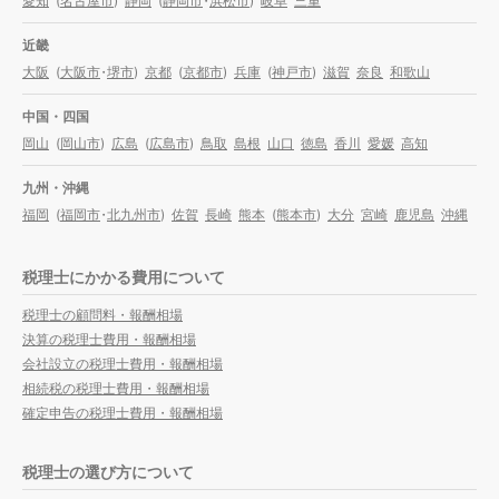
愛知
(
名古屋市
)
静岡
(
静岡市
・
浜松市
)
岐阜
三重
近畿
大阪
(
大阪市
・
堺市
)
京都
(
京都市
)
兵庫
(
神戸市
)
滋賀
奈良
和歌山
中国・四国
岡山
(
岡山市
)
広島
(
広島市
)
鳥取
島根
山口
徳島
香川
愛媛
高知
九州・沖縄
福岡
(
福岡市
・
北九州市
)
佐賀
長崎
熊本
(
熊本市
)
大分
宮崎
鹿児島
沖縄
税理士にかかる費用について
税理士の顧問料・報酬相場
決算の税理士費用・報酬相場
会社設立の税理士費用・報酬相場
相続税の税理士費用・報酬相場
確定申告の税理士費用・報酬相場
税理士の選び方について