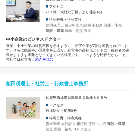
アクセス
バス停「大財六丁目」より徒歩4分
得意分野・得意業種
顧問税理士
確定申告
相続税
不動産
流通・小売
建設・建築
運輸・物流
製造
中小企業のビジネスドクター
近年、中小企業の経営不振を示すように、赤字企業が7割と報告されていま
す。さらに廃業率が開業率を上回り、経営者の高齢化とともに、後継者の確
保がますます困難となってきている状況です。このような時代だからこそ、
弊社では経営者…
続きを読む
飯田税理士・社労士・行政書士事務所
佐賀県唐津市新興町５２番地３０５号
アクセス
唐津駅から徒歩5分
得意分野・得意業種
資金調達
会社設立
相続税
流通・小売
建設・建築
製造
医療・福祉
ＮＰＯ法人