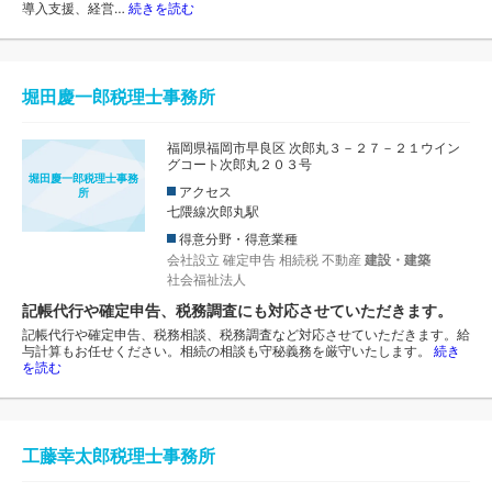
導入支援、経営…
続きを読む
堀田慶一郎税理士事務所
福岡県福岡市早良区 次郎丸３－２７－２１ウイン
グコート次郎丸２０３号
堀田慶一郎税理士事務
アクセス
所
七隈線次郎丸駅
得意分野・得意業種
会社設立
確定申告
相続税
不動産
建設・建築
社会福祉法人
記帳代行や確定申告、税務調査にも対応させていただきます。
記帳代行や確定申告、税務相談、税務調査など対応させていただきます。給
与計算もお任せください。相続の相談も守秘義務を厳守いたします。
続き
を読む
工藤幸太郎税理士事務所