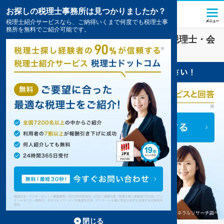
お探しの税理士事務所は見つかりましたか？
税理士紹介サービスなら、ご納得いくまで何度でも税理士事
務所を無料でご紹介可能です。
建設・建築
業界に強い
多久市(佐賀県)
の税理士・会
計事務所の一覧
閉じる