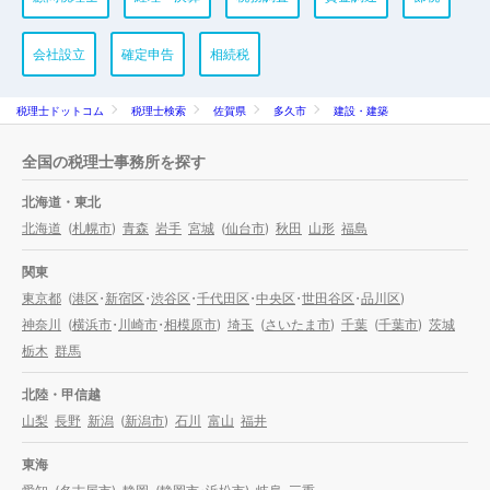
会社設立
確定申告
相続税
税理士ドットコム
税理士検索
佐賀県
多久市
建設・建築
全国の税理士事務所を探す
北海道・東北
北海道
(
札幌市
)
青森
岩手
宮城
(
仙台市
)
秋田
山形
福島
関東
東京都
(
港区
・
新宿区
・
渋谷区
・
千代田区
・
中央区
・
世田谷区
・
品川区
)
神奈川
(
横浜市
・
川崎市
・
相模原市
)
埼玉
(
さいたま市
)
千葉
(
千葉市
)
茨城
栃木
群馬
北陸・甲信越
山梨
長野
新潟
(
新潟市
)
石川
富山
福井
東海