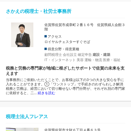
さかえの税理士・社労士事務所
佐賀県佐賀市成章町２番１６号 佐賀県婦人会館３
階
アクセス
ロイヤルチェスターすぐそば
得意分野・得意業種
顧問税理士
会社設立
確定申告
建設・建築
IT・インターネット
美容
運輸・物流
医療・福祉
税務と労務の専門家が地域に根ざしたサポートで佐賀の未来を支
えます
当事務所にご依頼いただくことで、お客様は以下の3つの大きな安心を手に
入れることができます。①「ワンストップ」で手続きのわずらわしさ解消
税務と労務は、経営において切り離せない専門分野が、それぞれ別の専門家
に依頼すると、二…
続きを読む
税理士法人フレアス
佐賀県佐賀市大財６丁目４番６３号