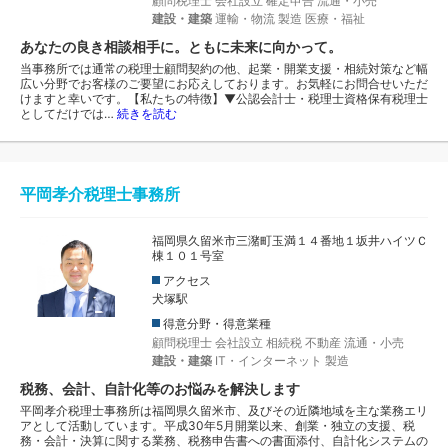
顧問税理士
会社設立
確定申告
流通・小売
建設・建築
運輸・物流
製造
医療・福祉
あなたの良き相談相手に。ともに未来に向かって。
当事務所では通常の税理士顧問契約の他、起業・開業支援・相続対策など幅
広い分野でお客様のご要望にお応えしております。お気軽にお問合せいただ
けますと幸いです。【私たちの特徴】▼公認会計士・税理士資格保有税理士
としてだけでは…
続きを読む
平岡孝介税理士事務所
福岡県久留米市三潴町玉満１４番地１坂井ハイツＣ
棟１０１号室
アクセス
犬塚駅
得意分野・得意業種
顧問税理士
会社設立
相続税
不動産
流通・小売
建設・建築
IT・インターネット
製造
税務、会計、自計化等のお悩みを解決します
平岡孝介税理士事務所は福岡県久留米市、及びその近隣地域を主な業務エリ
アとして活動しています。平成30年5月開業以来、創業・独立の支援、税
務・会計・決算に関する業務、税務申告書への書面添付、自計化システムの