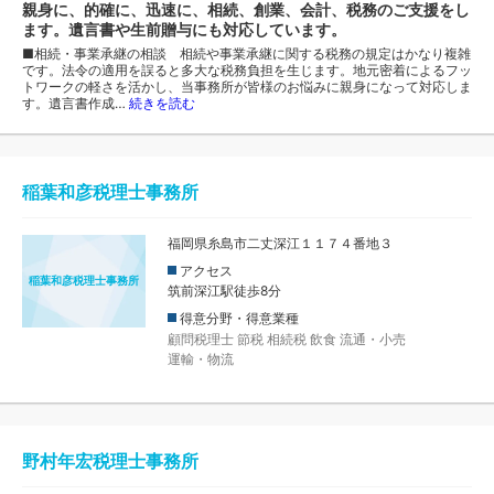
親身に、的確に、迅速に、相続、創業、会計、税務のご支援をし
ます。遺言書や生前贈与にも対応しています。
■相続・事業承継の相談 相続や事業承継に関する税務の規定はかなり複雑
です。法令の適用を誤ると多大な税務負担を生じます。地元密着によるフッ
トワークの軽さを活かし、当事務所が皆様のお悩みに親身になって対応しま
す。遺言書作成…
続きを読む
稲葉和彦税理士事務所
福岡県糸島市二丈深江１１７４番地３
アクセス
稲葉和彦税理士事務所
筑前深江駅徒歩8分
得意分野・得意業種
顧問税理士
節税
相続税
飲食
流通・小売
運輸・物流
野村年宏税理士事務所