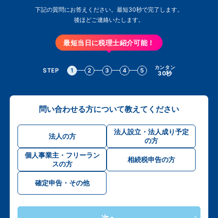
下記の質問にお答えください。最短30秒で完了します。
後ほどご連絡いたします。
最短当日に税理士紹介可能！
カンタン
STEP
1
2
3
4
5
30秒
問い合わせる方について教えてください
法人設立・法人成り予定
法人の方
の方
個人事業主・フリーラン
相続税申告の方
スの方
確定申告・その他
次へ