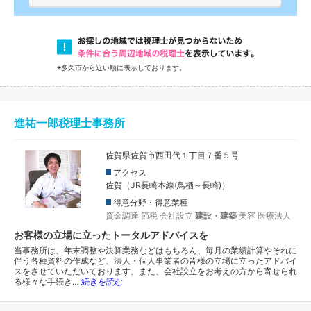
※多久市から近い順に表示しております。
進祐一郎税理士事務所
佐賀県佐賀市西田代１丁目７番５号
アクセス
佐賀（JR長崎本線(鳥栖～長崎)）
得意分野・得意業種
資金調達
節税
会社設立
建設・建築
美容
医療法人
お客様の立場に立ったトータルアドバイスを
当事務所は、年末調整や決算業務などはもちろん、毎月の業績計算やそれに
伴う各種資料の作成など、法人・個人事業者の皆様の立場に立ったアドバイ
スをさせていただいております。また、会社設立をお考えの方から寄せられ
る様々な手続き…
続きを読む