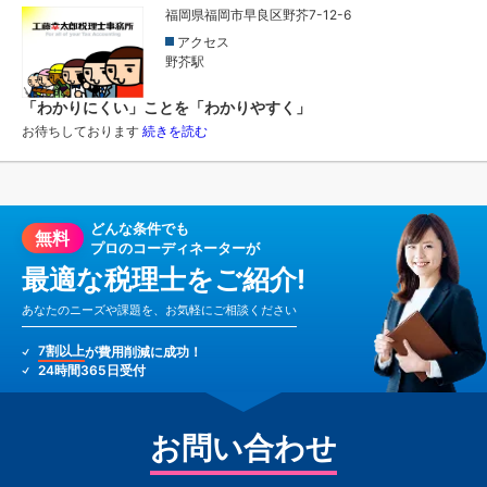
福岡県福岡市早良区野芥7-12-6
アクセス
野芥駅
「わかりにくい」ことを「わかりやすく」
お待ちしております
続きを読む
どんな条件でも
無料
プロのコーディネーターが
最適な税理士をご紹介!
あなたのニーズや課題を、お気軽にご相談ください
7割以上
が費用削減に成功！
24時間365日受付
お問い合わせ