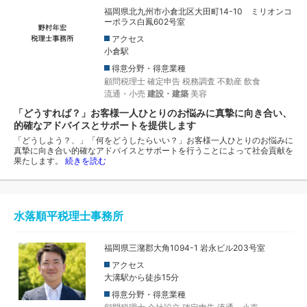
福岡県北九州市小倉北区大田町14-10 ミリオンコ
ーポラス白鳳602号室
アクセス
小倉駅
得意分野・得意業種
顧問税理士
確定申告
税務調査
不動産
飲食
流通・小売
建設・建築
美容
「どうすれば？」お客様一人ひとりのお悩みに真摯に向き合い、
的確なアドバイスとサポートを提供します
「どうしよう？、」「何をどうしたらいい？」お客様一人ひとりのお悩みに
真摯に向き合い的確なアドバイスとサポートを行うことによって社会貢献を
果たします。
続きを読む
水落順平税理士事務所
福岡県三潴郡大角1094-1 岩永ビル203号室
アクセス
大溝駅から徒歩15分
得意分野・得意業種