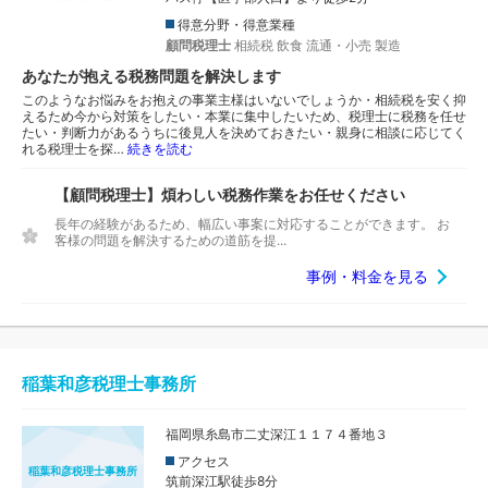
得意分野・得意業種
顧問税理士
相続税
飲食
流通・小売
製造
あなたが抱える税務問題を解決します
このようなお悩みをお抱えの事業主様はいないでしょうか・相続税を安く抑
えるため今から対策をしたい・本業に集中したいため、税理士に税務を任せ
たい・判断力があるうちに後見人を決めておきたい・親身に相談に応じてく
れる税理士を探…
続きを読む
【顧問税理士】煩わしい税務作業をお任せください
長年の経験があるため、幅広い事案に対応することができます。 お
客様の問題を解決するための道筋を提...
事例・料金を見る
稲葉和彦税理士事務所
福岡県糸島市二丈深江１１７４番地３
アクセス
稲葉和彦税理士事務所
筑前深江駅徒歩8分