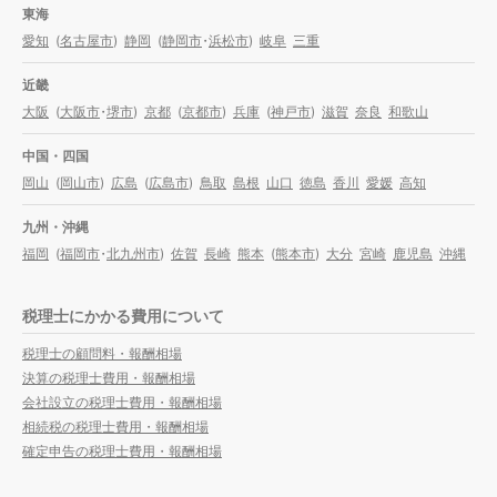
東海
愛知
(
名古屋市
)
静岡
(
静岡市
・
浜松市
)
岐阜
三重
近畿
大阪
(
大阪市
・
堺市
)
京都
(
京都市
)
兵庫
(
神戸市
)
滋賀
奈良
和歌山
中国・四国
岡山
(
岡山市
)
広島
(
広島市
)
鳥取
島根
山口
徳島
香川
愛媛
高知
九州・沖縄
福岡
(
福岡市
・
北九州市
)
佐賀
長崎
熊本
(
熊本市
)
大分
宮崎
鹿児島
沖縄
税理士にかかる費用について
税理士の顧問料・報酬相場
決算の税理士費用・報酬相場
会社設立の税理士費用・報酬相場
相続税の税理士費用・報酬相場
確定申告の税理士費用・報酬相場