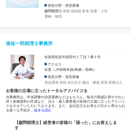
得意分野・得意業種
顧問税理士
節税
相続税
飲食
流通・小売
運輸・物流
進祐一郎税理士事務所
佐賀県佐賀市西田代１丁目７番５号
アクセス
佐賀（JR長崎本線(鳥栖～長崎)）
得意分野・得意業種
資金調達
節税
会社設立
建設・建築
美容
医療法人
お客様の立場に立ったトータルアドバイスを
当事務所は、年末調整や決算業務などはもちろん、毎月の業績計算やそれに
伴う各種資料の作成など、法人・個人事業者の皆様の立場に立ったアドバイ
スをさせていただいております。また、会社設立をお考えの方から寄せられ
る様々な手続き…
続きを読む
【顧問税理士】経営者の皆様の「困った」にお答えしま
す