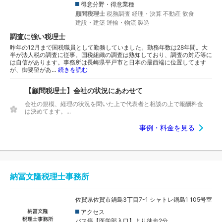
得意分野・得意業種
顧問税理士
税務調査
経理・決算
不動産
飲食
建設・建築
運輸・物流
製造
調査に強い税理士
昨年の12月まで国税職員として勤務していました。勤務年数は28年間。大
半が法人税の調査に従事。国税組織の調査は熟知しており、調査の対応等に
は自信があります。事務所は長崎県平戸市と日本の最西端に位置してます
が、御要望があ…
続きを読む
【顧問税理士】会社の状況にあわせて
会社の規模、経理の状況を聞いた上で代表者と相談の上で報酬料金
は決めてます。...
事例・料金を見る
納冨文隆税理士事務所
佐賀県佐賀市鍋島3丁目7-1 シャトレ鍋島1 105号室
アクセス
バス停【医学部入口】より徒歩2分