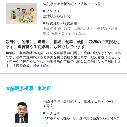
佐賀県唐津市新興町５２番地３０５号
アクセス
唐津駅から徒歩5分
得意分野・得意業種
資金調達
会社設立
相続税
流通・小売
建設・建築
製造
医療・福祉
ＮＰＯ法人
親身に、的確に、迅速に、相続、創業、会計、税務のご支援をし
ます。遺言書や生前贈与にも対応しています。
■相続・事業承継の相談 相続や事業承継に関する税務の規定はかなり複雑
です。法令の適用を誤ると多大な税務負担を生じます。地元密着によるフッ
トワークの軽さを活かし、当事務所が皆様のお悩みに親身になって対応しま
す。遺言書作成…
続きを読む
首藤毅彦税理士事務所
長崎県平戸市鏡川町８３１番地１太田アパート２－
Ａ号室
アクセス
平戸市内から徒歩5分。基本的に当方から出向きま
す。