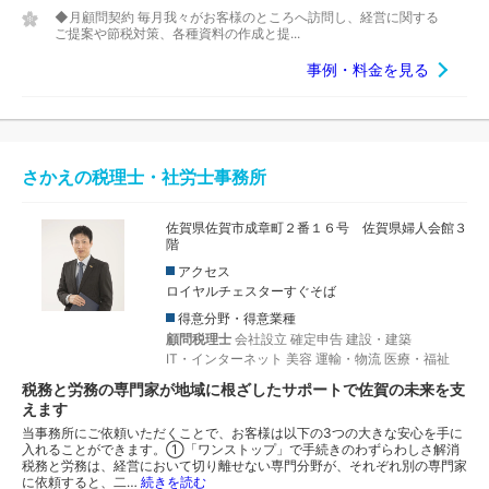
◆月顧問契約 毎月我々がお客様のところへ訪問し、経営に関する
ご提案や節税対策、各種資料の作成と提...
事例・料金を見る
さかえの税理士・社労士事務所
佐賀県佐賀市成章町２番１６号 佐賀県婦人会館３
階
アクセス
ロイヤルチェスターすぐそば
得意分野・得意業種
顧問税理士
会社設立
確定申告
建設・建築
IT・インターネット
美容
運輸・物流
医療・福祉
税務と労務の専門家が地域に根ざしたサポートで佐賀の未来を支
えます
当事務所にご依頼いただくことで、お客様は以下の3つの大きな安心を手に
入れることができます。①「ワンストップ」で手続きのわずらわしさ解消
税務と労務は、経営において切り離せない専門分野が、それぞれ別の専門家
に依頼すると、二…
続きを読む