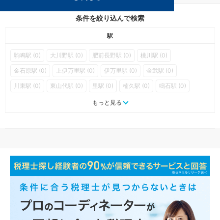
条件を絞り込んで検索
駅
駒鳴駅 (0)
大川野駅 (0)
肥前長野駅 (0)
桃川駅 (0)
金石原駅 (0)
上伊万里駅 (0)
伊万里駅 (0)
金武駅 (0)
川東駅 (0)
東山代駅 (0)
里駅 (0)
楠久駅 (0)
鳴石駅 (0)
久原駅 (0)
波瀬駅 (0)
浦ノ崎駅 (0)
福島口駅 (0)
もっと見る