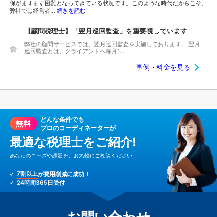
保がますます困難となってきている状況です。このような時代だからこそ、
弊社では経営者…
続きを読む
【顧問税理士】「翌月巡回監査」を重要視しています
弊社の顧問サービスでは、翌月巡回監査を実施しております。 翌月
巡回監査とは、クライアントへ毎月1...
事例・料金を見る
どんな条件でも
無料
プロのコーディネーターが
最適な税理士をご紹介!
あなたのニーズや課題を、お気軽にご相談ください
7割以上
が費用削減に成功！
24時間365日受付
お問い合わせ