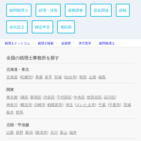
顧問税理士
経理・決算
税務調査
資金調達
節税
会社設立
確定申告
相続税
税理士ドットコム
税理士検索
佐賀県
伊万里市
顧問税理士
全国の税理士事務所を探す
北海道・東北
北海道
(
札幌市
)
青森
岩手
宮城
(
仙台市
)
秋田
山形
福島
関東
東京都
(
港区
・
新宿区
・
渋谷区
・
千代田区
・
中央区
・
世田谷区
・
品川区
)
神奈川
(
横浜市
・
川崎市
・
相模原市
)
埼玉
(
さいたま市
)
千葉
(
千葉市
)
茨城
栃木
群馬
北陸・甲信越
山梨
長野
新潟
(
新潟市
)
石川
富山
福井