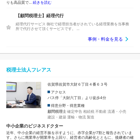
りも高品質で…
続きを読む
【顧問税理士】経理代行
経理代行サービス 御社で経理担当者がされている経理業務を当事務
所で代行させて頂くサービスです。 ...
事例・料金を見る
税理士法人フレアス
佐賀県佐賀市大財６丁目４番６３号
アクセス
バス停「大財六丁目」より徒歩4分
得意分野・得意業種
顧問税理士
確定申告
相続税
不動産
流通・小売
建設・建築
運輸・物流
製造
中小企業のビジネスドクター
近年、中小企業の経営不振を示すように、赤字企業が7割と報告されていま
す。さらに廃業率が開業率を上回り、経営者の高齢化とともに、後継者の確