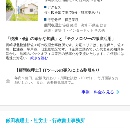
アクセス
佐々ICを出て車で5分（駐車場あり）
得意分野・得意業種
顧問税理士
節税
経理・決算
不動産
飲食
建設・建築
IT・インターネット
その他
「税務・会計の確かな知識」と「テクノロジーの徹底活用」
長崎県北松浦郡佐々町の税理士事務所です。対応エリアは、佐世保市、佐々
町、松浦市、平戸市、旧北松地区です。IT企業に勤めていた代表者の知見を
活かし、地域のバックオフィス業務の効率化を支援いたします。ご依頼には
迅速に対応い…
続きを読む
【顧問税理士】ITツールの導入による割引あり
年商２億円、記帳代行あり（月間仕訳数～100件）、毎月面談をお
願いしたい。 また、必要最低限度で...
事例・料金を見る
飯田税理士・社労士・行政書士事務所