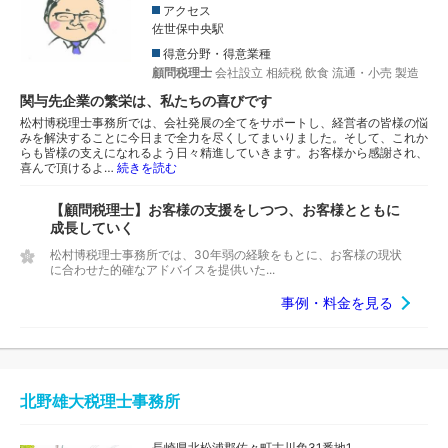
アクセス
佐世保中央駅
得意分野・得意業種
顧問税理士
会社設立
相続税
飲食
流通・小売
製造
関与先企業の繁栄は、私たちの喜びです
松村博税理士事務所では、会社発展の全てをサポートし、経営者の皆様の悩
みを解決することに今日まで全力を尽くしてまいりました。そして、これか
らも皆様の支えになれるよう日々精進していきます。お客様から感謝され、
喜んで頂けるよ…
続きを読む
【顧問税理士】お客様の支援をしつつ、お客様とともに
成長していく
松村博税理士事務所では、30年弱の経験をもとに、お客様の現状
に合わせた的確なアドバイスを提供いた...
事例・料金を見る
北野雄大税理士事務所
長崎県北松浦郡佐々町古川免31番地1