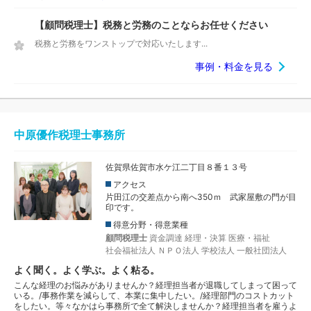
【顧問税理士】税務と労務のことならお任せください
税務と労務をワンストップで対応いたします...
事例・料金を見る
中原優作税理士事務所
佐賀県佐賀市水ケ江二丁目８番１３号
アクセス
片田江の交差点から南へ350ｍ 武家屋敷の門が目
印です。
得意分野・得意業種
顧問税理士
資金調達
経理・決算
医療・福祉
社会福祉法人
ＮＰＯ法人
学校法人
一般社団法人
よく聞く。よく学ぶ。よく粘る。
こんな経理のお悩みがありませんか？経理担当者が退職してしまって困って
いる。/事務作業を減らして、本業に集中したい。/経理部門のコストカット
をしたい。等々なかはら事務所で全て解決しませんか？経理担当者を雇うよ