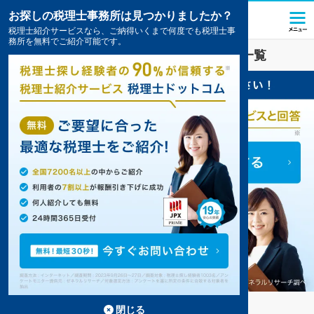
お探しの税理士事務所は見つかりましたか？
税理士紹介サービスなら、ご納得いくまで何度でも税理士事
務所を無料でご紹介可能です。
伊万里
の
顧問税理士
のおすすめ事務所の一覧
伊万里の顧問税理士事務所の検索結果です。
...
もっと見る
閉じる