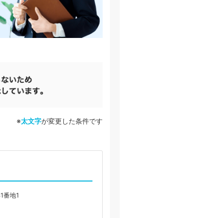
※
太文字
が変更した条件です
1番地1