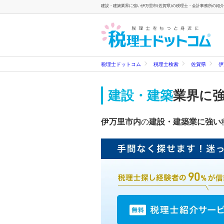
建設・建築業界に強い伊万里市(佐賀県)の税理士・会計事務所の紹介
税理士ドットコム
税理士検索
佐賀県
伊
建設・建築
業界に
伊万里市内
の
建設・建築業に強い