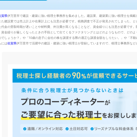
佐賀県
伊万里市で建設・建築に強い税理士事務所を集めました。建設業、建築業に強い税理士を掲載
また建設業では売上計上や在庫計上にも注意が必要です。税務調査で不正が発見されてしまった、と
上代金の受取時期が遅いことや材料費、外注費が高くなることなど、資金繰りにも注意が必要です。
。資金繰りが厳しくなったときの手段として出てくるファクタリングとはどのようなもので、どのよ
でしょうか？」や「10歳の息子に会社の株を譲渡する際の適正な譲渡金額をしりたい。」や「不動産
ムには
佐賀県
伊万里市で活躍中の建設・建築に強い税理士が登録していますので、税理士事務所など