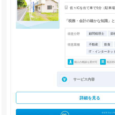
佐々ICを出て車で5分（駐車
「税務・会計の確かな知識」と
顧問税理士
節
得意分野
不動産
飲食
得意業種
IT・インターネッ
個人の相談も受付可
英語対
サービス内容
詳細を見る