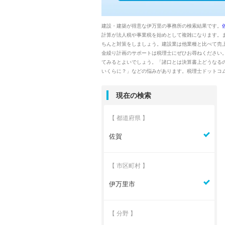
建設・建築が得意な伊万里の事務所の検索結果です。
計算が法人税や事業税を始めとして複雑になります。
ちんと対策をしましょう。建設業は他業種と比べて売
金繰り計画のサポートは税理士にぜひお尋ねください
てみるとよいでしょう。「諸口とは決算書上どうなるの
いくらに？」などの悩みがあります。税理士ドットコ
現在の検索
【 都道府県 】
佐賀
【 市区町村 】
伊万里市
【 分野 】