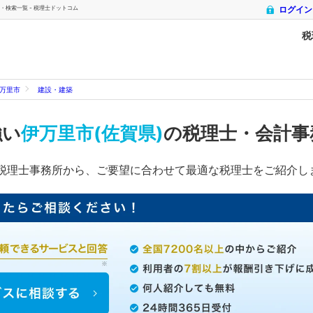
・検索一覧 - 税理士ドットコム
ログイン
税
万里市
建設・建築
強い
伊万里市(佐賀県)
の税理士・会計事
税理士事務所から、ご要望に合わせて最適な税理士をご紹介し