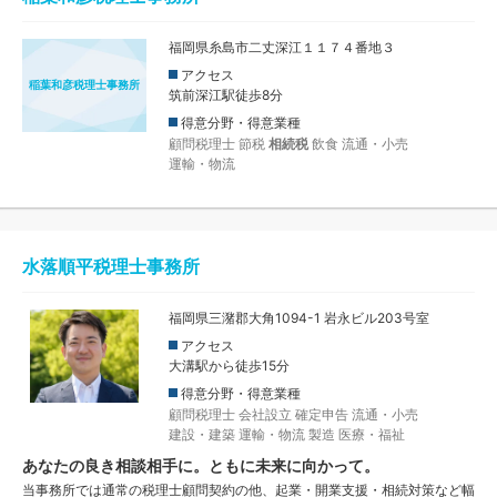
福岡県糸島市二丈深江１１７４番地３
アクセス
稲葉和彦税理士事務所
筑前深江駅徒歩8分
得意分野・得意業種
顧問税理士
節税
相続税
飲食
流通・小売
運輸・物流
水落順平税理士事務所
福岡県三潴郡大角1094-1 岩永ビル203号室
アクセス
大溝駅から徒歩15分
得意分野・得意業種
顧問税理士
会社設立
確定申告
流通・小売
建設・建築
運輸・物流
製造
医療・福祉
あなたの良き相談相手に。ともに未来に向かって。
当事務所では通常の税理士顧問契約の他、起業・開業支援・相続対策など幅