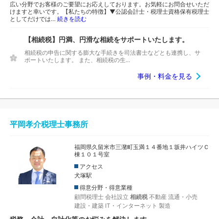
広い分野でお客様のご要望にお応えしております。お気軽にお問合せいただ
けますと幸いです。【私たちの特徴】▼公認会計士・税理士資格保有税理士
としてだけでは…
続きを読む
【相続税】円満、円滑な相続をサポートいたします。
相続税の申告に関する膨大な手続きを司法書士などとも連携し、サ
ポートいたします。 また、相続税の生...
事例・料金を見る
平岡孝介税理士事務所
福岡県久留米市三潴町玉満１４番地１坂井ハイツＣ
棟１０１号室
アクセス
犬塚駅
得意分野・得意業種
顧問税理士
会社設立
相続税
不動産
流通・小売
建設・建築
IT・インターネット
製造