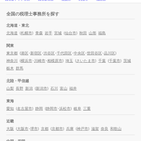
全国の税理士事務所を探す
北海道・東北
北海道
(
札幌市
)
青森
岩手
宮城
(
仙台市
)
秋田
山形
福島
関東
東京都
(
港区
・
新宿区
・
渋谷区
・
千代田区
・
中央区
・
世田谷区
・
品川区
)
神奈川
(
横浜市
・
川崎市
・
相模原市
)
埼玉
(
さいたま市
)
千葉
(
千葉市
)
茨城
栃木
群馬
北陸・甲信越
山梨
長野
新潟
(
新潟市
)
石川
富山
福井
東海
愛知
(
名古屋市
)
静岡
(
静岡市
・
浜松市
)
岐阜
三重
近畿
大阪
(
大阪市
・
堺市
)
京都
(
京都市
)
兵庫
(
神戸市
)
滋賀
奈良
和歌山