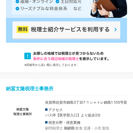
※武雄市から近い順に表示しております。
納冨文隆税理士事務所
佐賀県佐賀市鍋島3丁目7-1 シャトレ鍋島1 105号室
アクセス
バス停【医学部入口】より徒歩2分
得意分野・得意業種
顧問税理士
相続税
飲食
流通・小売
製造