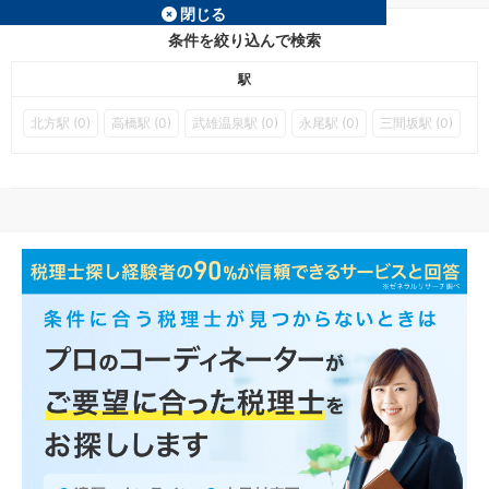
閉じる
条件を絞り込んで検索
駅
北方駅 (0)
高橋駅 (0)
武雄温泉駅 (0)
永尾駅 (0)
三間坂駅 (0)