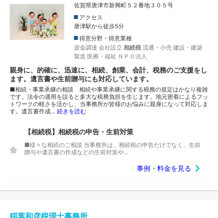
佐賀県唐津市新興町５２番地３０５号
アクセス
唐津駅から徒歩5分
得意分野・得意業種
資金調達
会社設立
相続税
流通・小売
建設・建築
製造
医療・福祉
ＮＰＯ法人
親身に、的確に、迅速に、相続、創業、会計、税務のご支援をし
ます。遺言書や生前贈与にも対応しています。
■相続・事業承継の相談 相続や事業承継に関する税務の規定はかなり複雑
です。法令の適用を誤ると多大な税務負担を生じます。地元密着によるフッ
トワークの軽さを活かし、当事務所が皆様のお悩みに親身になって対応しま
す。遺言書作成…
続きを読む
【相続税】相続税の申告・生前対策
■様々な相続のご相談 当事務所は、相続税の申告だけでなく、生前
贈与や遺言書の作成などの生前対策や...
事例・料金を見る
稲葉和彦税理士事務所