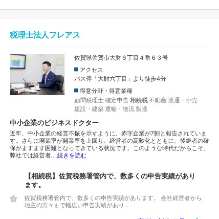
税理士法人フレアス
佐賀県佐賀市大財６丁目４番６３号
アクセス
バス停「大財六丁目」より徒歩4分
得意分野・得意業種
顧問税理士
確定申告
相続税
不動産
流通・小売
建設・建築
運輸・物流
製造
中小企業のビジネスドクター
近年、中小企業の経営不振を示すように、赤字企業が7割と報告されていま
す。さらに廃業率が開業率を上回り、経営者の高齢化とともに、後継者の確
保がますます困難となってきている状況です。このような時代だからこそ、
弊社では経営者…
続きを読む
【相続税】佐賀税務署管内で、数多くの申告実績があり
ます。
佐賀税務署管内で、数多くの申告実績があります。 会社経営者から
地主の方々まで幅広い申告実績があり...