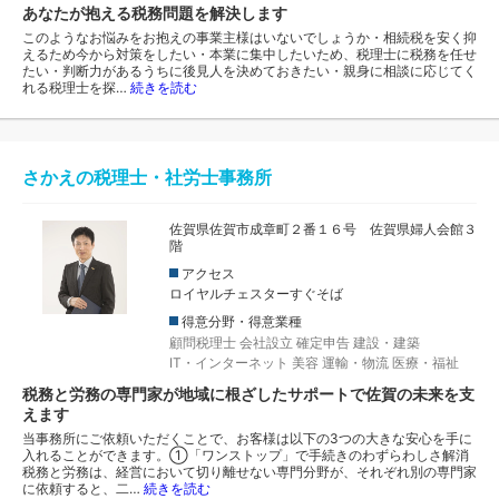
あなたが抱える税務問題を解決します
このようなお悩みをお抱えの事業主様はいないでしょうか・相続税を安く抑
えるため今から対策をしたい・本業に集中したいため、税理士に税務を任せ
たい・判断力があるうちに後見人を決めておきたい・親身に相談に応じてく
れる税理士を探…
続きを読む
さかえの税理士・社労士事務所
佐賀県佐賀市成章町２番１６号 佐賀県婦人会館３
階
アクセス
ロイヤルチェスターすぐそば
得意分野・得意業種
顧問税理士
会社設立
確定申告
建設・建築
IT・インターネット
美容
運輸・物流
医療・福祉
税務と労務の専門家が地域に根ざしたサポートで佐賀の未来を支
えます
当事務所にご依頼いただくことで、お客様は以下の3つの大きな安心を手に
入れることができます。①「ワンストップ」で手続きのわずらわしさ解消
税務と労務は、経営において切り離せない専門分野が、それぞれ別の専門家
に依頼すると、二…
続きを読む