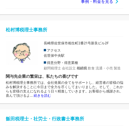
事例・料金を見る
松村博税理士事務所
長崎県佐世保市相生町2番21号新良ビル2F
アクセス
佐世保中央駅
得意分野・得意業種
顧問税理士
会社設立
相続税
飲食
流通・小売
製造
関与先企業の繁栄は、私たちの喜びです
松村博税理士事務所では、会社発展の全てをサポートし、経営者の皆様の悩
みを解決することに今日まで全力を尽くしてまいりました。そして、これか
らも皆様の支えになれるよう日々精進していきます。お客様から感謝され、
喜んで頂けるよ…
続きを読む
飯田税理士・社労士・行政書士事務所