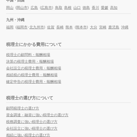
中国・四国
岡山
(
岡山市
)
広島
(
広島市
)
鳥取
島根
山口
徳島
香川
愛媛
高知
九州・沖縄
福岡
(
福岡市
・
北九州市
)
佐賀
長崎
熊本
(
熊本市
)
大分
宮崎
鹿児島
沖縄
税理士にかかる費用について
税理士の顧問料・報酬相場
決算の税理士費用・報酬相場
会社設立の税理士費用・報酬相場
相続税の税理士費用・報酬相場
確定申告の税理士費用・報酬相場
税理士の選び方について
顧問税理士の選び方
資金調達・融資に強い税理士の選び方
税務調査に強い税理士の選び方
会社設立に強い税理士の選び方
相続に強い税理士の選び方