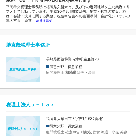
税務、会計、自計化等のお悩みを解決します
平岡孝介税理士事務所は福岡県久留米市、及びその近隣地域を主な業務エリ
アとして活動しています。平成30年5月開業以来、創業・独立の支援、税
務・会計・決算に関する業務、税務申告書への書面添付、自計化システムの
導入支援、経営…
続きを読む
勝直哉税理士事務所
長崎県西彼杵郡時津町 左底郷26
得意分野・得意業種
勝直哉税理士事務所
顧問税理士
相続税
経理・決算
税理士法人ｏ－ｔａｘ
福岡県大牟田市大字吉野1632番地1
得意分野・得意業種
税理士法人ｏ－ｔａｘ
顧問税理士
確定申告
相続税
飲食
流通・小売
美容