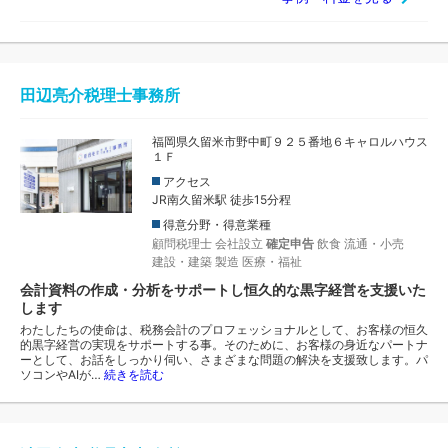
田辺亮介税理士事務所
福岡県久留米市野中町９２５番地６キャロルハウス
１Ｆ
アクセス
JR南久留米駅 徒歩15分程
得意分野・得意業種
顧問税理士
会社設立
確定申告
飲食
流通・小売
建設・建築
製造
医療・福祉
会計資料の作成・分析をサポートし恒久的な黒字経営を支援いた
します
わたしたちの使命は、税務会計のプロフェッショナルとして、お客様の恒久
的黒字経営の実現をサポートする事。そのために、お客様の身近なパートナ
ーとして、お話をしっかり伺い、さまざまな問題の解決を支援致します。パ
ソコンやAIが…
続きを読む