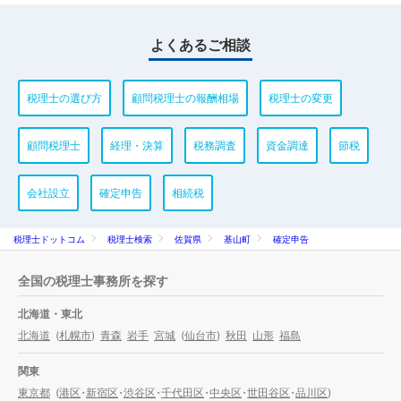
よくあるご相談
税理士の選び方
顧問税理士の報酬相場
税理士の変更
顧問税理士
経理・決算
税務調査
資金調達
節税
会社設立
確定申告
相続税
税理士ドットコム
税理士検索
佐賀県
基山町
確定申告
全国の税理士事務所を探す
北海道・東北
北海道
(
札幌市
)
青森
岩手
宮城
(
仙台市
)
秋田
山形
福島
関東
東京都
(
港区
・
新宿区
・
渋谷区
・
千代田区
・
中央区
・
世田谷区
・
品川区
)