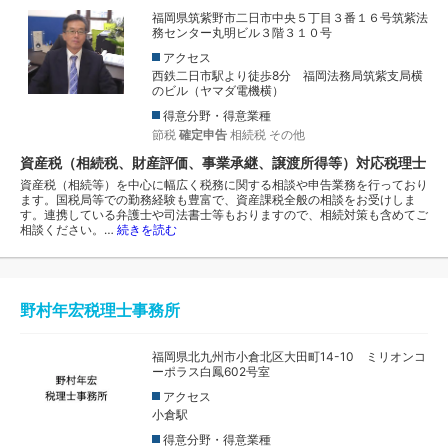
福岡県筑紫野市二日市中央５丁目３番１６号筑紫法
務センター丸明ビル３階３１０号
アクセス
西鉄二日市駅より徒歩8分 福岡法務局筑紫支局横
のビル（ヤマダ電機横）
得意分野・得意業種
節税
確定申告
相続税
その他
資産税（相続税、財産評価、事業承継、譲渡所得等）対応税理士
資産税（相続等）を中心に幅広く税務に関する相談や申告業務を行っており
ます。国税局等での勤務経験も豊富で、資産課税全般の相談をお受けしま
す。連携している弁護士や司法書士等もおりますので、相続対策も含めてご
相談ください。…
続きを読む
野村年宏税理士事務所
福岡県北九州市小倉北区大田町14-10 ミリオンコ
ーポラス白鳳602号室
アクセス
小倉駅
得意分野・得意業種