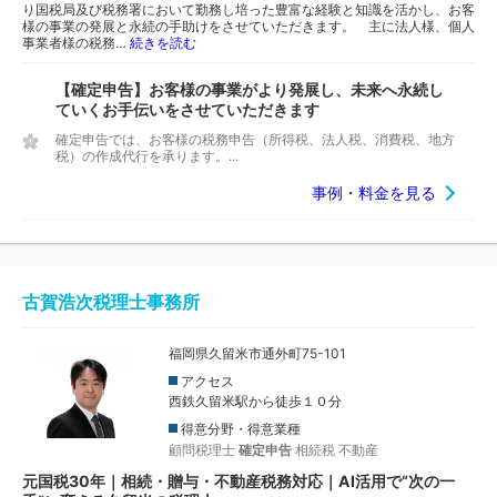
り国税局及び税務署において勤務し培った豊富な経験と知識を活かし、お客
様の事業の発展と永続の手助けをさせていただきます。 主に法人様、個人
事業者様の税務…
続きを読む
【確定申告】お客様の事業がより発展し、未来へ永続し
ていくお手伝いをさせていただきます
確定申告では、お客様の税務申告（所得税、法人税、消費税、地方
税）の作成代行を承ります。...
事例・料金を見る
古賀浩次税理士事務所
福岡県久留米市通外町75-101
アクセス
西鉄久留米駅から徒歩１０分
得意分野・得意業種
顧問税理士
確定申告
相続税
不動産
元国税30年｜相続・贈与・不動産税務対応｜AI活用で“次の一