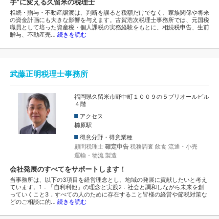
手”に変える久留米の税理士
相続・贈与・不動産譲渡は、判断を誤ると税額だけでなく、家族関係や将来
の資金計画にも大きな影響を与えます。古賀浩次税理士事務所では、元国税
職員として培った資産税・個人課税の実務経験をもとに、相続税申告、生前
贈与、不動産売…
続きを読む
武藤正明税理士事務所
福岡県久留米市野中町１００９の５プリオールビル
４階
アクセス
櫛原駅
得意分野・得意業種
顧問税理士
確定申告
税務調査
飲食
流通・小売
運輸・物流
製造
会社発展のすべてをサポートします！
当事務所は、以下の3項目を経営理念とし、地域の発展に貢献したいと考え
ています。1．「自利利他」の理念と実践2．社会と調和しながら未来を創
っていくこと3．すべての人のために存在すること皆様の経営や節税対策な
どのご相談に的…
続きを読む