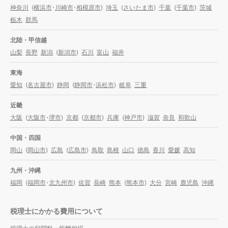
神奈川
(
横浜市
・
川崎市
・
相模原市
)
埼玉
(
さいたま市
)
千葉
(
千葉市
)
茨城
栃木
群馬
北陸・甲信越
山梨
長野
新潟
(
新潟市
)
石川
富山
福井
東海
愛知
(
名古屋市
)
静岡
(
静岡市
・
浜松市
)
岐阜
三重
近畿
大阪
(
大阪市
・
堺市
)
京都
(
京都市
)
兵庫
(
神戸市
)
滋賀
奈良
和歌山
中国・四国
岡山
(
岡山市
)
広島
(
広島市
)
鳥取
島根
山口
徳島
香川
愛媛
高知
九州・沖縄
福岡
(
福岡市
・
北九州市
)
佐賀
長崎
熊本
(
熊本市
)
大分
宮崎
鹿児島
沖縄
税理士にかかる費用について