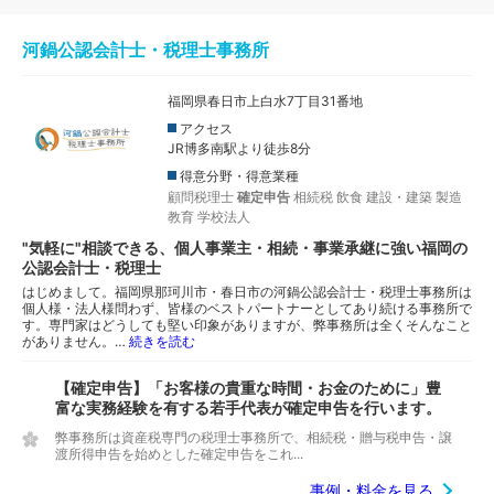
河鍋公認会計士・税理士事務所
福岡県春日市上白水7丁目31番地
アクセス
JR博多南駅より徒歩8分
得意分野・得意業種
顧問税理士
確定申告
相続税
飲食
建設・建築
製造
教育
学校法人
"気軽に"相談できる、個人事業主・相続・事業承継に強い福岡の
公認会計士・税理士
はじめまして。福岡県那珂川市・春日市の河鍋公認会計士・税理士事務所は
個人様・法人様問わず、皆様のベストパートナーとしてあり続ける事務所で
す。専門家はどうしても堅い印象がありますが、弊事務所は全くそんなこと
がありません。…
続きを読む
【確定申告】「お客様の貴重な時間・お金のために」豊
富な実務経験を有する若手代表が確定申告を行います。
弊事務所は資産税専門の税理士事務所で、相続税・贈与税申告・譲
渡所得申告を始めとした確定申告をこれ...
事例・料金を見る