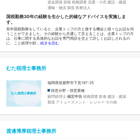
資金調達
節税
税務調査
流通・小売
建設・建築
運輸・物流
製造
医療法人
国税勤務30年の経験を生かした的確なアドバイスを実施しま
す。
長年国税勤務をしていると、企業トップの方と接する機会と様々なお話を伺
うことができました。その経験から共通して言えることは、企業トップの方
は、仕事に関する具体的なお話を専門用語を交えて詳しくお話しされるの
に、こと経理や財…
続きを読む
むた税理士事務所
福岡県筑紫野市下見197-25
得意分野・得意業種
むた税理士事務所
顧問税理士
確定申告
税務調査
飲食
建設・建築
製造
アミューズメント・レジャー
その他
渡邊博厚税理士事務所