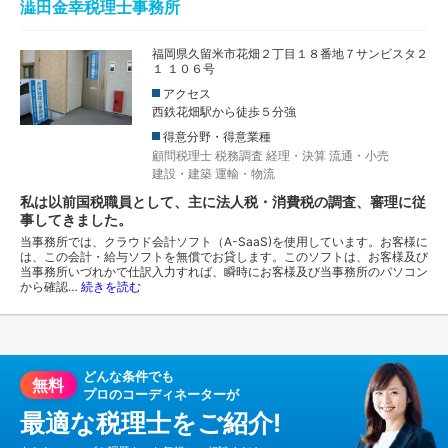
澁田金幸税理士事務所
福岡県久留米市花畑２丁目１８番地７サンビスタ２
１ １０６号
アクセス
西鉄花畑駅から徒歩５分強
得意分野・得意業種
顧問税理士
税務調査
経理・決算
流通・小売
建設・建築
運輸・物流
私は以前国税職員として、主に法人税・消費税の調査、審理に従
事してきました。
当事務所では、クラウド会計ソフト（A-SaaS)を使用しています。お客様に
は、この会計・給与ソフトを無償でお貸します。このソフトは、お客様及び
当事務所いづれかで仕訳入力すれば、瞬時にお客様及び当事務所のパソコン
から確認…
続きを読む
どんな条件でも
無料
プロのコーディネーターが
最適な税理士をご紹介!