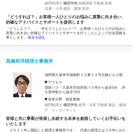
顧問税理士
確定申告
税務調査
不動産
飲食
流通・小売
建設・建築
美容
「どうすれば？」お客様一人ひとりのお悩みに真摯に向き合い、
的確なアドバイスとサポートを提供します
「どうしよう？、」「何をどうしたらいい？」お客様一人ひとりのお悩みに
真摯に向き合い的確なアドバイスとサポートを行うことによって社会貢献を
果たします。
続きを読む
髙橋和洋税理士事務所
福岡県久留米市城南町２２番２４号石橋ビル２階
アクセス
西鉄バス・久留米市役所前バス停から徒歩5分 JR
久留米駅から徒歩15分
得意分野・得意業種
顧問税理士
確定申告
経理・決算
不動産
建設・建築
IT・インターネット
皆様と共に事業が発展し永続する未来を創造していくお手伝いを
いたします
２０２１年に開設した税理士事務所です。 代表の税理士は２９年にわた