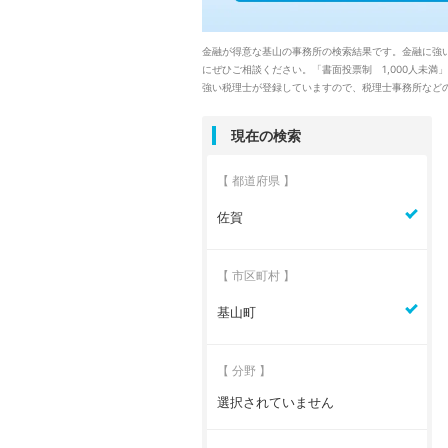
金融が得意な基山の事務所の検索結果です。金融に強
にぜひご相談ください。「書面投票制 1,000人未
強い税理士が登録していますので、税理士事務所など
現在の検索
【 都道府県 】
佐賀
【 市区町村 】
基山町
【 分野 】
選択されていません