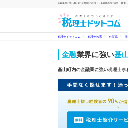
金融業界に強い基山町(佐賀県)の税理士・会計事務所の紹介・検索一覧
税理士ドットコム
税理士検索
佐賀県
基
金融
業界に強い
基山
基山町内
の
金融業に強い
税理士事