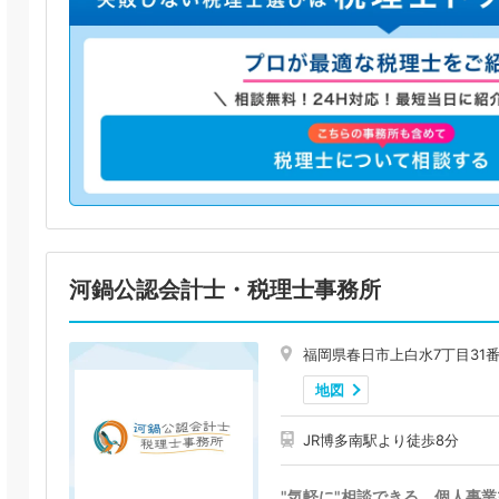
河鍋公認会計士・税理士事務所
福岡県春日市上白水7丁目31
地図
JR博多南駅より徒歩8分
"気軽に"相談できる、個人事