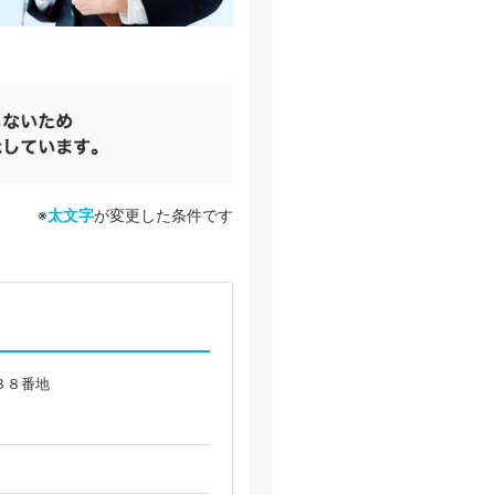
※
太文字
が変更した条件です
３８番地