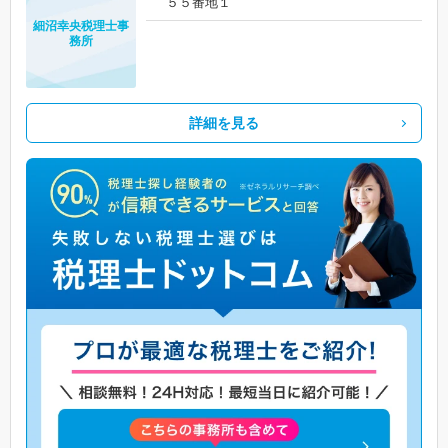
５５番地１
細沼幸央税理士事
務所
詳細を見る