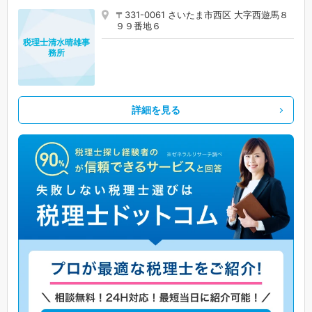
〒331-0061 さいたま市西区 大字西遊馬８
９９番地６
税理士清水晴雄事
務所
詳細を見る