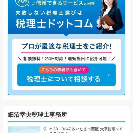
細沼幸央税理士事務所
〒331-0047 さいたま市西区 大字指扇２６